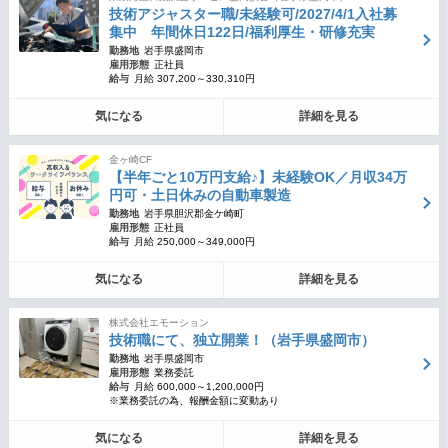
技術アジャスター職/未経験可/2027/4/1入社募
集中 年間休日122日/福利厚生・研修充実
勤務地
岩手県盛岡市
雇用形態
正社員
給与
月給 307,200～330,310円
気になる
詳細を見る
金ヶ崎CF
【半年ごと10万円支給♪】未経験OK／月収34万
円可・土日休みの自動車製造
勤務地
岩手県胆沢郡金ケ崎町
雇用形態
正社員
給与
月給 250,000～349,000円
気になる
詳細を見る
株式会社エモーション
技術職にて、独立開業！（岩手県盛岡市）
勤務地
岩手県盛岡市
雇用形態
業務委託
給与
月給 600,000～1,200,000円
※業務委託の為、報酬金額に変動あり
気になる
詳細を見る