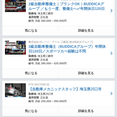
2級自動車整備士｜ブランクOK｜BUDDICAグ
ループ ／もう一度、整備士へ✅年間休日120日
勤務地
埼玉県三郷市
雇用形態
正社員
給与
月給 300,000～350,000円
気になる
詳細を見る
株式会社ガレージ・アール 三郷店 (BUDDICAグループ)
3級自動車整備士（BUDDICAグループ）年間休
日120日／スポーツカー経験は不問
勤務地
埼玉県三郷市
雇用形態
正社員
給与
月給 280,000～320,000円
気になる
詳細を見る
KTS FACTORY店
【自動車メカニックスタッフ】埼玉県川口市
勤務地
埼玉県川口市
雇用形態
正社員
給与
月給 250,000～350,000円
気になる
詳細を見る