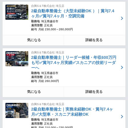
自興S＆T株式会社 埼玉店
2級自動車整備士（大型未経験OK ）｜賞与7.4
ヶ月✅賞与7.4ヶ月・空調完備
勤務地
埼玉県越谷市
雇用形態
正社員
給与
月給 230,000～260,000円
気になる
詳細を見る
自興S＆T株式会社 埼玉店
2級自動車整備士｜リーダー候補・年収600万円
も可✅賞与7.4ヶ月実績✅スカニアの技術リーダ
ーへ
勤務地
埼玉県越谷市
雇用形態
正社員
給与
月給 260,000円
気になる
詳細を見る
自興S＆T株式会社 埼玉店
2級自動車整備士｜実務未経験OK・賞与7.4ヶ
月✅大型車・スカニア未経験OK
勤務地
埼玉県越谷市
雇用形態
正社員
給与
月給 210,000～230,000円