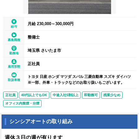
月給 230,000～300,000円
給与
整備士
募集職種
埼玉県 さいたま市
勤務地
正社員
雇用形態
トヨタ 日産 ホンダ マツダ スバル 三菱自動車 スズキ ダイハツ
取扱車種
※一部、外車・トラックなどのお取り扱いもございます。
正社員
40代以上でもOK
中途入社5割以上
即勤務可
残業少なめ
オフィス内禁煙・分煙
シンシアオートの取り組み
週休３日の週が有ります