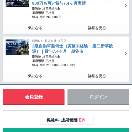
600万も可✅賞与7.4ヶ月実績
勤務地
埼玉県越谷市
雇用形態
正社員
給与
月給 260,000円
気になる
詳細を見る
自興S＆T株式会社 埼玉店
2級自動車整備士（実務未経験・第二新卒歓
迎）｜賞与7.4ヶ月｜越谷市
勤務地
埼玉県越谷市
雇用形態
正社員
給与
月給 210,000～230,000円
気になる
詳細を見る
会員登録
ログイン
0
掲載料･成果報酬
円