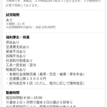
０時間です。実際は、２０時間以内で収まっておりますが、２０時間分の
計算で支給しております。
試用期間
あり
※期間：2ヶ月
※試用期間中の給与： 月給 220,000円
福利厚生・待遇
昇給あり
交通費支給あり
家族手当あり
役職手当あり
社員割引制度あり
工具一部支給・貸与
制服貸与あり
・各種社会保険完備（雇用・労災・健康・厚生年金）
・交通費上限１５０００円
・給与改定年１回（ただし、能力に応じて随時改定）
勤務時間
固定時間制 9:30～19:00
※週休２日＋月間で週休３日の週が２回有り
※お客様対応により、残業の可能性が有ります