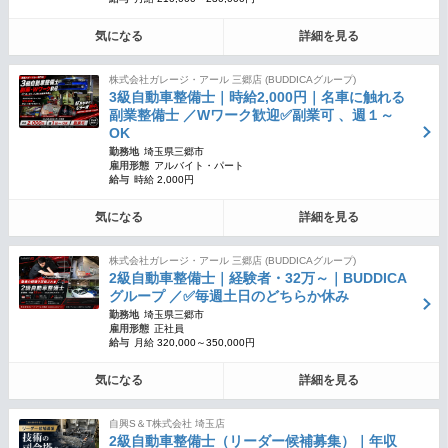
気になる
詳細を見る
株式会社ガレージ・アール 三郷店 (BUDDICAグループ)
3級自動車整備士｜時給2,000円｜名車に触れる
副業整備士 ／Wワーク歓迎✅副業可 、週１～
OK
勤務地
埼玉県三郷市
雇用形態
アルバイト・パート
給与
時給 2,000円
気になる
詳細を見る
株式会社ガレージ・アール 三郷店 (BUDDICAグループ)
2級自動車整備士｜経験者・32万～｜BUDDICA
グループ ／✅毎週土日のどちらか休み
勤務地
埼玉県三郷市
雇用形態
正社員
給与
月給 320,000～350,000円
気になる
詳細を見る
自興S＆T株式会社 埼玉店
2級自動車整備士（リーダー候補募集）｜年収