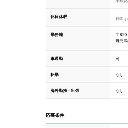
業務委
休日休暇
日曜は
勤務地
〒890
鹿児島
車通勤
可
転勤
なし
海外勤務・出張
なし
応募条件