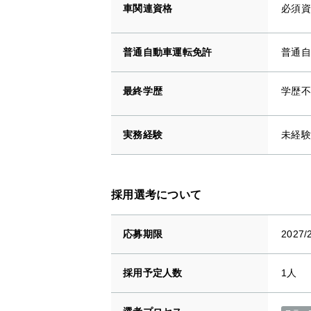
車関連資格
必須資
普通自動車運転免許
普通自
最終学歴
学歴不
実務経験
未経験
採用選考について
応募期限
2027/
採用予定人数
1人