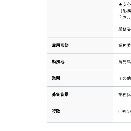
★安心
［配属
２ヵ月
業務委
雇用形態
業務委
勤務地
鹿児島
業態
その
募集背景
業務拡
特徴
初心