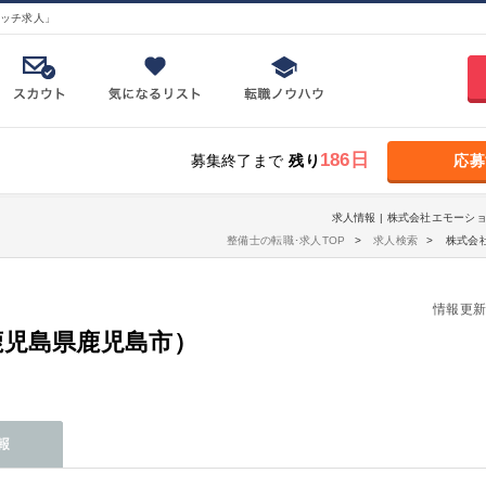
ッチ求人」
186日
募集終了まで
残り
応募
求人情報 | 株式会社エモーシ
整備士の転職･求人TOP
求人検索
株式会
情報更新日：
鹿児島県鹿児島市）