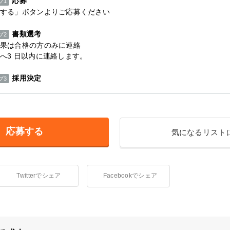
応募
プ1
する」ボタンよりご応募ください
書類選考
プ2
果は合格の方のみに連絡
へ3 日以内に連絡します。
採用決定
プ3
応募する
気になるリスト
Twitterでシェア
Facebookでシェア