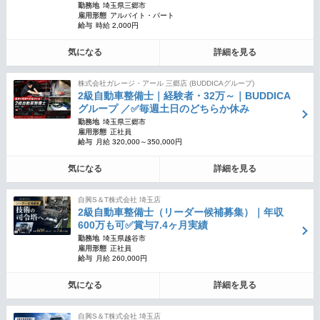
勤務地
埼玉県三郷市
雇用形態
アルバイト・パート
給与
時給 2,000円
気になる
詳細を見る
株式会社ガレージ・アール 三郷店 (BUDDICAグループ)
2級自動車整備士｜経験者・32万～｜BUDDICA
グループ ／✅毎週土日のどちらか休み
勤務地
埼玉県三郷市
雇用形態
正社員
給与
月給 320,000～350,000円
気になる
詳細を見る
自興S＆T株式会社 埼玉店
2級自動車整備士（リーダー候補募集）｜年収
600万も可✅賞与7.4ヶ月実績
勤務地
埼玉県越谷市
雇用形態
正社員
給与
月給 260,000円
気になる
詳細を見る
自興S＆T株式会社 埼玉店