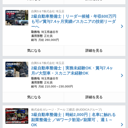
自興S＆T株式会社 埼玉店
2級自動車整備士｜リーダー候補・年収600万円
も可✅賞与7.4ヶ月実績✅スカニアの技術リーダ
ーへ
勤務地
埼玉県越谷市
雇用形態
正社員
給与
月給 260,000円
気になる
詳細を見る
自興S＆T株式会社 埼玉店
2級自動車整備士｜実務未経験OK・賞与7.4ヶ
月✅大型車・スカニア未経験OK
勤務地
埼玉県越谷市
雇用形態
正社員
給与
月給 210,000～230,000円
気になる
詳細を見る
株式会社ガレージ・アール 三郷店 (BUDDICAグループ)
3級自動車整備士｜時給2,000円｜名車に触れる
副業整備士 ／Wワーク歓迎✅副業可 、週１～
OK