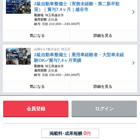
2級自動車整備士（実務未経験・第二新卒歓
迎）｜賞与7.4ヶ月｜越谷市
勤務地
埼玉県越谷市
雇用形態
正社員
給与
月給 210,000～230,000円
気になる
詳細を見る
自興S＆T株式会社 埼玉店
2級自動車整備士｜乗用車経験者・大型車未経
験OK✅賞与7.4ヶ月実績
勤務地
埼玉県越谷市
雇用形態
正社員
給与
月給 230,000～260,000円
気になる
詳細を見る
会員登録
ログイン
0
掲載料･成果報酬
円