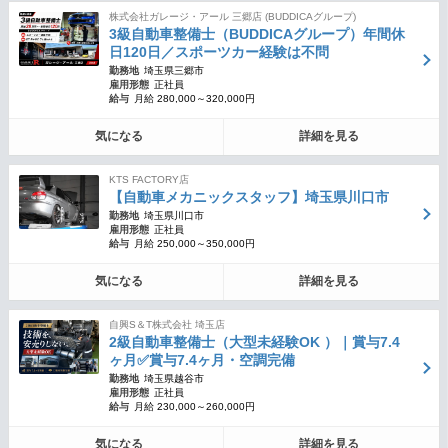
株式会社ガレージ・アール 三郷店 (BUDDICAグループ)
3級自動車整備士（BUDDICAグループ）年間休
日120日／スポーツカー経験は不問
勤務地
埼玉県三郷市
雇用形態
正社員
給与
月給 280,000～320,000円
気になる
詳細を見る
KTS FACTORY店
【自動車メカニックスタッフ】埼玉県川口市
勤務地
埼玉県川口市
雇用形態
正社員
給与
月給 250,000～350,000円
気になる
詳細を見る
自興S＆T株式会社 埼玉店
2級自動車整備士（大型未経験OK ）｜賞与7.4
ヶ月✅賞与7.4ヶ月・空調完備
勤務地
埼玉県越谷市
雇用形態
正社員
給与
月給 230,000～260,000円
気になる
詳細を見る