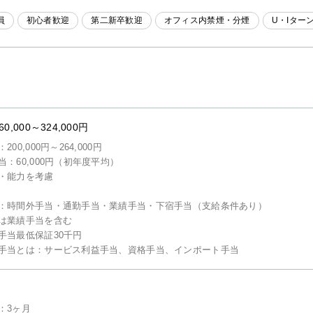
員
初心者歓迎
第二新卒歓迎
オフィス内禁煙・分煙
U・Iター
60,000～324,000円
200,000円～264,000円
当：60,000円（初年度平均）
・能力を考慮
：時間外手当・通勤手当・業績手当・下宿手当（支給条件あり）
は業績手当を含む
手当最低保証30千円
手当とは：サービス利益手当、資格手当、インポート手当
：3ヶ月