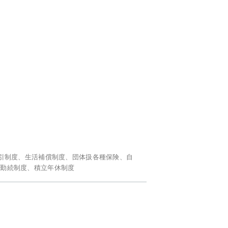
金
割引制度、生活補償制度、団体扱各種保険、自
年勤続制度、積立年休制度