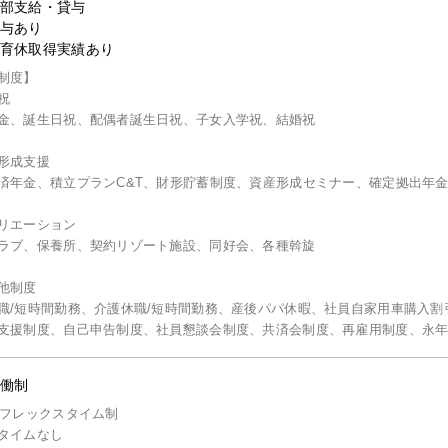
部支給・貸与
与あり
育休取得実績あり
制度】
祝
金、誕生日祝、配偶者誕生日祝、子女入学祝、結婚祝
形成支援
済年金、積立プランC&T、財形貯蓄制度、資産形成セミナー、確定拠出年
リエーション
ラブ、保養所、契約リゾート施設、同好会、各種斡旋
他制度
職/短時間勤務、介護休職/短時間勤務、産後パパ休暇、社員自家用車購入
支援制度、自己申告制度、社員懇談会制度、共済会制度、再雇用制度、永
働制
間フレックスタイム制
タイムなし