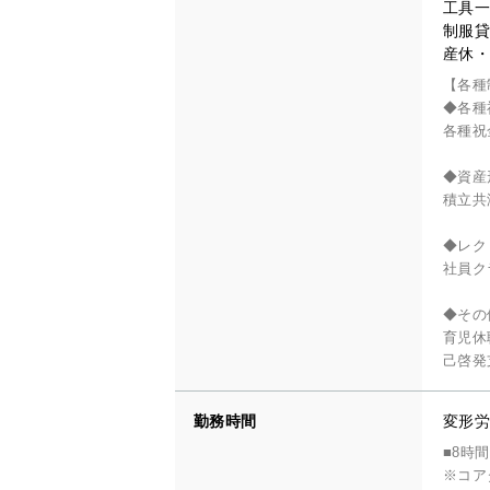
工具一
制服貸
産休・
【各種
◆各種
各種祝
◆資産
積立共
◆レク
社員ク
◆その
育児休
己啓発
勤務時間
変形労
■8時
※コア