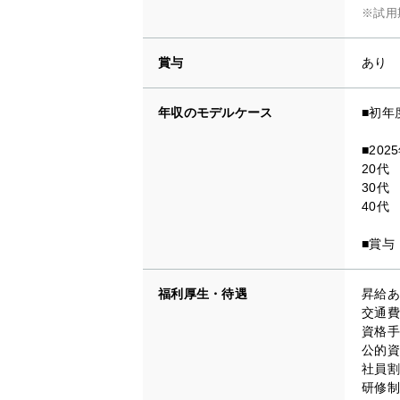
※試用
賞与
あり
年収のモデルケース
■初年
■20
20代
30代
40代
■賞与
福利厚生・待遇
昇給あ
交通費
資格手
公的資
社員割
研修制