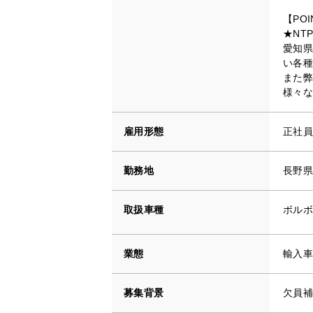
【POI
★NT
愛知県
い各種
また弊
様々な
雇用形態
正社員
勤務地
長野県
取扱車種
ボルボ
業態
輸入車
募集背景
欠員補