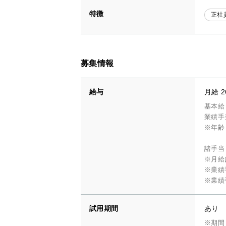
特徴
正社
募集情報
給与
月給 2
基本給：
業績手
※年齢
諸手当
※月給
※業績
※業績
試用期間
あり
※期間