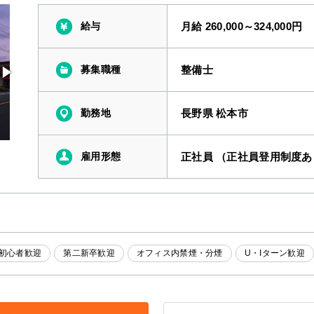
給与
月給 260,000～324,000円
募集職種
整備士
勤務地
長野県 松本市
雇用形態
正社員 （正社員登用制度あ
初心者歓迎
第二新卒歓迎
オフィス内禁煙・分煙
U・Iターン歓迎