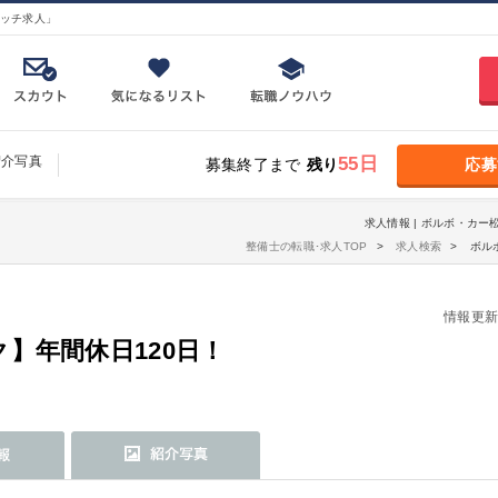
ッチ求人」
紹介写真
55日
募集終了まで
残り
応募
求人情報 | ボルボ・カー
整備士の転職･求人TOP
求人検索
ボル
情報更新日：
】年間休日120日！