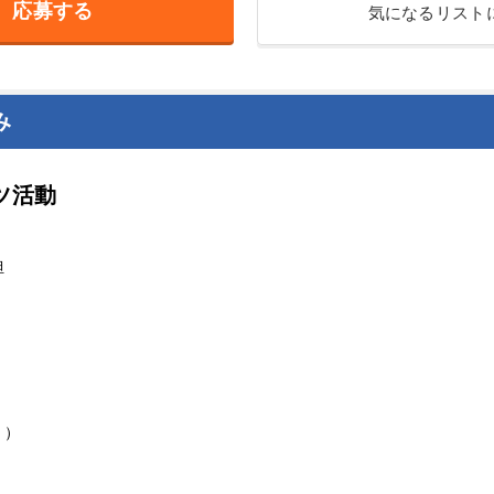
応募する
気になるリスト
み
ツ活動
担
！）