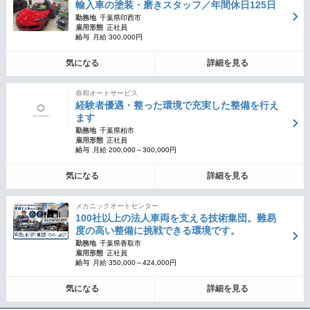
輸入車の塗装・磨きスタッフ／年間休日125日
勤務地
千葉県印西市
雇用形態
正社員
給与
月給 300,000円
気になる
詳細を見る
恭和オートサービス
経験者優遇・整った環境で充実した整備を行え
ます
勤務地
千葉県柏市
雇用形態
正社員
給与
月給 200,000～300,000円
気になる
詳細を見る
メカニックオートセンター
100社以上の法人車両を支える技術集団。難易
度の高い整備に挑戦できる環境です。
勤務地
千葉県香取市
雇用形態
正社員
給与
月給 350,000～424,000円
気になる
詳細を見る