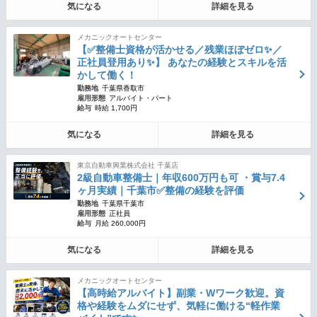
気になる
詳細を見る
メカニックオートセンター
【✅整備士資格が活かせる／残業ほぼゼロ✨／
正社員登用あり✨】 あなたの経験とスキルを活
かして働く！
勤務地
千葉県香取市
雇用形態
アルバイト・パート
給与
時給 1,700円
気になる
詳細を見る
東京自動車興業株式会社 千葉店
2級自動車整備士｜年収600万円も可 ・賞与7.4
ヶ月実績｜千葉市✅整備の経験を評価
勤務地
千葉県千葉市
雇用形態
正社員
給与
月給 260,000円
気になる
詳細を見る
メカニックオートセンター
【高時給アルバイト】副業・Wワーク歓迎。資
格や経験をムダにせず、気軽に働ける“軽作業