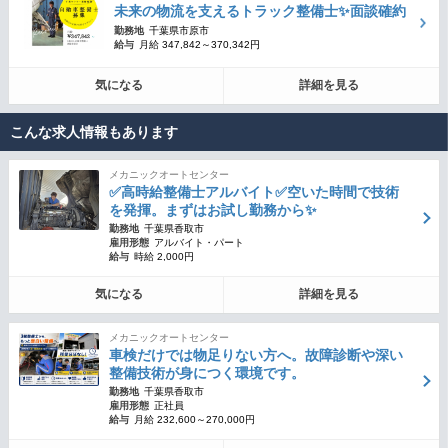
未来の物流を支えるトラック整備士✨面談確約
勤務地
千葉県市原市
給与
月給 347,842～370,342円
気になる
詳細を見る
こんな求人情報もあります
メカニックオートセンター
✅高時給整備士アルバイト✅空いた時間で技術
を発揮。まずはお試し勤務から✨
勤務地
千葉県香取市
雇用形態
アルバイト・パート
給与
時給 2,000円
気になる
詳細を見る
メカニックオートセンター
車検だけでは物足りない方へ。故障診断や深い
整備技術が身につく環境です。
勤務地
千葉県香取市
雇用形態
正社員
給与
月給 232,600～270,000円