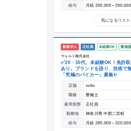
給与
月給 250,000～290,00
気になるリスト
新着求人
正社員
未経験OK
整備
ヴォルト株式会社
✅20・30代、未経験OK！免許
あり。ブランドを語り、技術で
「究極のバイカー」募集✨
店舗
volto
職種
整備士
雇用形態
正社員
勤務地
神奈川県 中郡二宮町
給与
月給 280,000～320,00