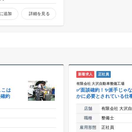
に追加
詳細を見る
新着求人
正社員
有限会社 大沢自動車整備工場
ここは
✅面談確約！✨派手じゃ
談確約
かに必要とされている仕
店舗
有限会社 大沢
職種
整備士
雇用形態
正社員