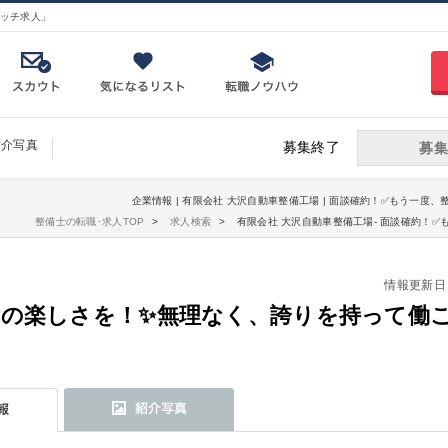
ッチ求人」
紹介写真
募集終了
募集
企業情報 | 有限会社 大沢自動車整備工場 | 面談確約！✅もう一度
整備士の転職･求人TOP
求人検索
有限会社 大沢自動車整備工場- 面談確約！
情報更新日：20
備の楽しさを！✨無理なく、誇りを持って働