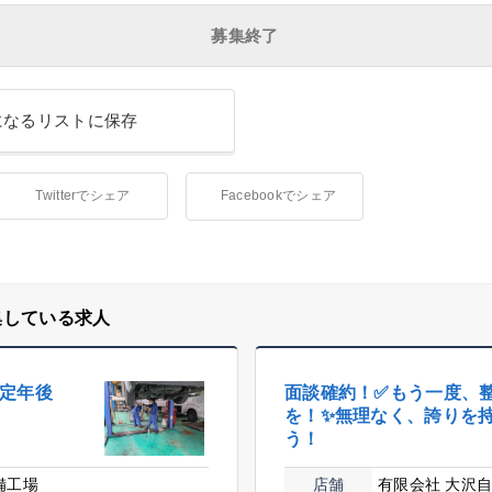
募集終了
になるリストに保存
Twitterでシェア
Facebookでシェア
集している求人
✨定年後
面談確約！✅もう一度、
を！✨無理なく、誇りを
う！
備工場
店舗
有限会社 大沢