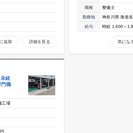
職種
整備士
勤務地
神奈川県 海老
給与
時給 1,600～1,
に追加
詳細を見る
気にな
。未経
専門職
備工場
0円