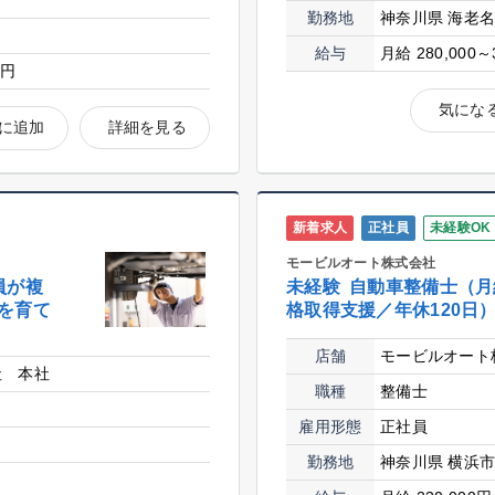
勤務地
神奈川県 海老
給与
月給 280,000～
0円
気にな
に追加
詳細を見る
新着求人
正社員
未経験OK
モービルオート株式会社
員が複
未経験 自動車整備士（月
を育て
格取得支援／年休120日
店舗
モービルオート
社 本社
職種
整備士
雇用形態
正社員
勤務地
神奈川県 横浜