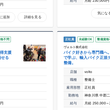
給与
月給 230,000円
0円
気にな
に追加
詳細を見る
資格不問
正社員
未経験OK
整備資格
ヴォルト株式会社
取得支援
バイク好きから専門職へ
魅せる
で学ぶ、輸入バイク正規
整備。
店舗
volto
職種
整備士
雇用形態
正社員
勤務地
神奈川県 中郡
0円
給与
月給 250,000～