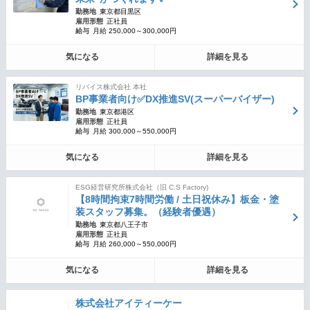
勤務地
東京都目黒区
雇用形態
正社員
給与
月給 250,000～300,000円
気になる
詳細を見る
リバイス株式会社 本社
BP事業者向け✅DX推進SV(スーパーバイザー)
勤務地
東京都港区
雇用形態
正社員
給与
月給 300,000～550,000円
気になる
詳細を見る
ESG経営研究所株式会社（旧 C.S Factory)
【8時間拘束7時間労働 / 土日祝休み】板金・塗
装スタッフ募集。（経験者優遇）
勤務地
東京都八王子市
雇用形態
正社員
給与
月給 260,000～550,000円
気になる
詳細を見る
株式会社アイティーケー