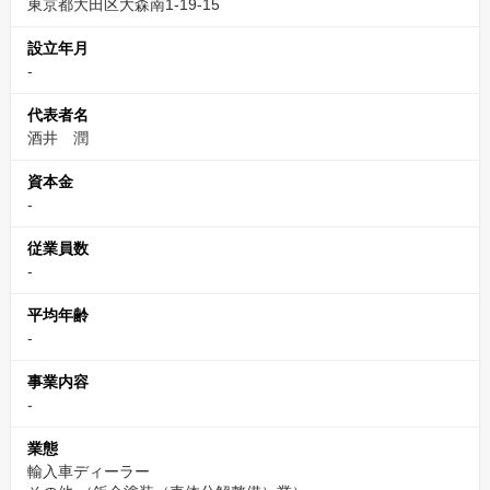
東京都大田区大森南1-19-15
設立年月
-
代表者名
酒井 潤
資本金
-
従業員数
-
平均年齢
-
事業内容
-
業態
輸入車ディーラー