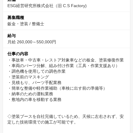
ESG経営研究所株式会社（旧 C.S Factory)
技術力を磨くにも最適な環境です。
募集職種
安定した入庫数
鈑金・塗装
/
整備士
道路公団車の塗装や、保険を使った修理案件など安定した入庫数
給与
月給 260,000～550,000円
新規事業部設立・事業拡大
仕事の内容
無人航空機の研修や、国家資格取得の教習事業への事業拡大
・事故車・中古車・レストア対象車などの板金、塗装修復作業
・車両のパーツ分解、組み付け作業（工具・作業支援あり）
その他、自動芝刈り機などの開拓も行います。
・調色機を使用しての調色作業
・塗装前のマスキング
・見積もり、パーツ手配業務
・簡単な整備や軽作業補助（車検に出す前の準備等）
・納車のための運転業務
・敷地内の車を移動する業務
◇塗装ブースを自社完備しているため、天候に左右されず、安
定した技術環境での施工が可能です。