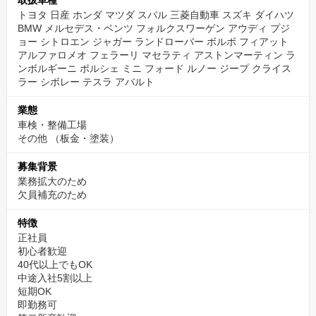
取扱車種
トヨタ 日産 ホンダ マツダ スバル 三菱自動車 スズキ ダイハツ
BMW メルセデス・ベンツ フォルクスワーゲン アウディ プジ
ョー シトロエン ジャガー ランドローバー ボルボ フィアット
アルファロメオ フェラーリ マセラティ アストンマーティン ラ
ンボルギーニ ポルシェ ミニ フォード ルノー ジープ クライス
ラー シボレー テスラ アバルト
業態
車検・整備工場
その他
（板金・塗装）
募集背景
業務拡大のため
欠員補充のため
特徴
正社員
初心者歓迎
40代以上でもOK
中途入社5割以上
短期OK
即勤務可