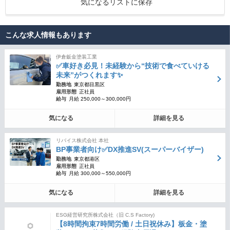
気になるリストに保存
こんな求人情報もあります
伊倉鈑金塗装工業
✅車好き必見！未経験から“技術で食べていける
未来”がつくれます✨
勤務地
東京都目黒区
雇用形態
正社員
給与
月給 250,000～300,000円
気になる
詳細を見る
リバイス株式会社 本社
BP事業者向け✅DX推進SV(スーパーバイザー)
勤務地
東京都港区
雇用形態
正社員
給与
月給 300,000～550,000円
気になる
詳細を見る
ESG経営研究所株式会社（旧 C.S Factory)
【8時間拘束7時間労働 / 土日祝休み】板金・塗