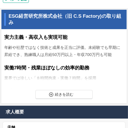
ESG経営研究所株式会社（旧 C.S Factory)の取り組
み
実力主義・高収入も実現可能
年齢や社歴ではなく技術と成果を正当に評価。未経験でも早期に
昇給でき、熟練職人は月給50万円以上・年収700万円も可能
実働7時間・残業ほぼなしの効率的勤務
業界では珍しい「８時間拘束・実働７時間」を採用
充実の作業環境
３つのリフト・専用塗装ブース・５－６台同時進行可能な作業空
間
求人概要
、４輪アライメントテスター、スポット溶接 / スタッド溶植機、フ
レーム修正機、調色機などを完備し、自社で完結可能
店舗