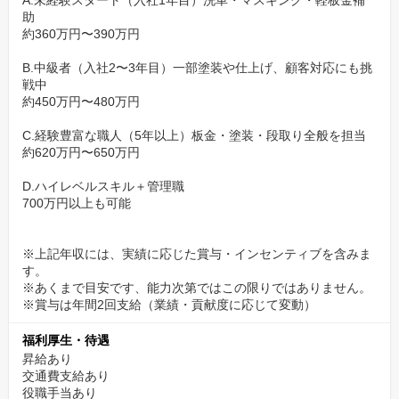
A.未経験スタート（入社1年目）洗車・マスキング・軽板金補
助
約360万円〜390万円
B.中級者（入社2〜3年目）一部塗装や仕上げ、顧客対応にも挑
戦中
約450万円〜480万円
C.経験豊富な職人（5年以上）板金・塗装・段取り全般を担当
約620万円〜650万円
D.ハイレベルスキル＋管理職
700万円以上も可能
※上記年収には、実績に応じた賞与・インセンティブを含みま
す。
※あくまで目安です、能力次第ではこの限りではありません。
※賞与は年間2回支給（業績・貢献度に応じて変動）
福利厚生・待遇
昇給あり
交通費支給あり
役職手当あり