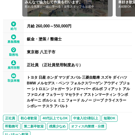
みんなで協力して作業を行います。
車好き歓
頼れる先輩と一緒に学べる！女性スタッフも活躍中
未経験OK
月給 260,000～550,000円
給与
鈑金・塗装
/
整備士
募集職種
東京都 八王子市
勤務地
正社員 （正社員登用制度あり）
雇用形態
トヨタ 日産 ホンダ マツダ スバル 三菱自動車 スズキ ダイハツ
取扱車種
BMW メルセデス・ベンツ フォルクスワーゲン アウディ プジョ
ー シトロエン ジャガー ランドローバー ボルボ フィアット アル
ファロメオ フェラーリ マセラティ アストンマーティン ランボ
ルギーニ ポルシェ ミニ フォード ルノー ジープ クライスラー
シボレー テスラ アバルト
正社員
初心者歓迎
40代以上でもOK
中途入社5割以上
短期OK
即勤務可
第二新卒歓迎
残業少なめ
オフィス内禁煙・分煙
U・Iターン歓迎