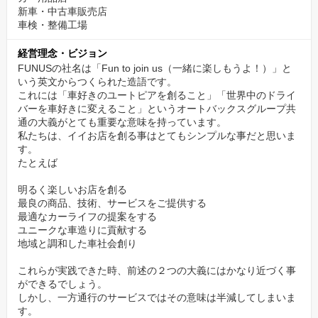
新車・中古車販売店
車検・整備工場
経営理念・ビジョン
FUNUSの社名は「Fun to join us（一緒に楽しもうよ！）」と
いう英文からつくられた造語です。
これには「車好きのユートピアを創ること」「世界中のドライ
バーを車好きに変えること」というオートバックスグループ共
通の大義がとても重要な意味を持っています。
私たちは、イイお店を創る事はとてもシンプルな事だと思いま
す。
たとえば
明るく楽しいお店を創る
最良の商品、技術、サービスをご提供する
最適なカーライフの提案をする
ユニークな車造りに貢献する
地域と調和した車社会創り
これらが実践できた時、前述の２つの大義にはかなり近づく事
ができるでしょう。
しかし、一方通行のサービスではその意味は半減してしまいま
す。