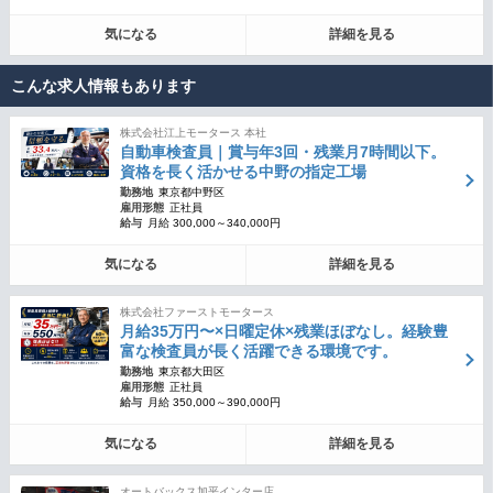
気になる
詳細を見る
こんな求人情報もあります
株式会社江上モータース 本社
自動車検査員｜賞与年3回・残業月7時間以下。
資格を長く活かせる中野の指定工場
勤務地
東京都中野区
雇用形態
正社員
給与
月給 300,000～340,000円
気になる
詳細を見る
株式会社ファーストモータース
月給35万円〜×日曜定休×残業ほぼなし。経験豊
富な検査員が長く活躍できる環境です。
勤務地
東京都大田区
雇用形態
正社員
給与
月給 350,000～390,000円
気になる
詳細を見る
オートバックス加平インター店