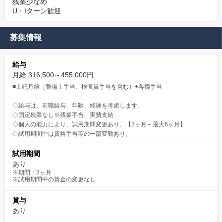
残業少なめ
U・Iターン歓迎
募集情報
給与
月給 316,500～455,000円
■上記月給（整備士手当、検査員手当を含む）+各種手当
◇給与は、前職給与、年齢、経験を考慮します。
◇固定残業なし※残業手当、実費支給
◇個人の能力により、試用期間変更あり。【3ヶ月～最大6ヶ月】
◇試用期間中は資格手当等の一部変動あり。
試用期間
あり
※期間：3ヶ月
※試用期間中の賃金の変更なし
賞与
あり