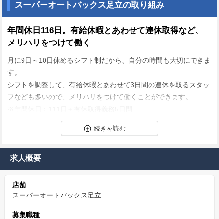
スーパーオートバックス足立の取り組み
年間休日116日。有給休暇とあわせて連休取得など、
メリハリをつけて働く
月に9日～10日休めるシフト制だから、自分の時間も大切にできま
す。
シフトを調整して、有給休暇とあわせて3日間の連休を取るスタッ
フなども多いので、メリハリをつけて働くことができます。
※年間休日：111日＋有休取得義務5日間
盤石な経営基盤で安心
1930年に創業した商社であるコシダテックとオートバックスとの
求人概要
合同出資会社。
盤石な経営基盤を築き上げているため、安定性は抜群です！
店舗
腰を据えて長く働きたい方にも、魅力的な環境です。
スーパーオートバックス足立
募集職種