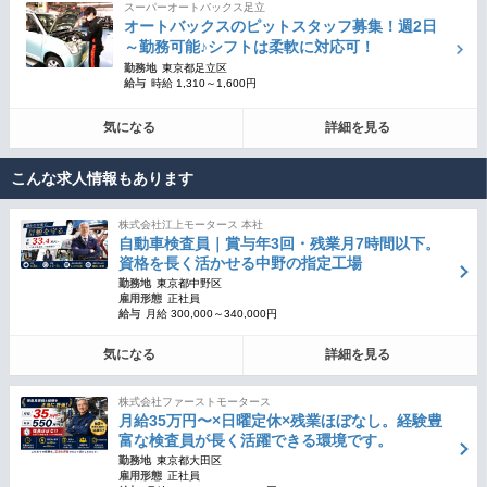
スーパーオートバックス足立
オートバックスのピットスタッフ募集！週2日
～勤務可能♪シフトは柔軟に対応可！
勤務地
東京都足立区
給与
時給 1,310～1,600円
気になる
詳細を見る
こんな求人情報もあります
株式会社江上モータース 本社
自動車検査員｜賞与年3回・残業月7時間以下。
資格を長く活かせる中野の指定工場
勤務地
東京都中野区
雇用形態
正社員
給与
月給 300,000～340,000円
気になる
詳細を見る
株式会社ファーストモータース
月給35万円〜×日曜定休×残業ほぼなし。経験豊
富な検査員が長く活躍できる環境です。
勤務地
東京都大田区
雇用形態
正社員