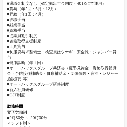
■退職金制度なし（確定拠出年金制度・401Kにて運用）
■賞与（年2回：6月・12月）
■昇給（年1回：4月）
■役職手当
■残業手当
■資格手当
■従業員割引制度
■資格取得支援制度
■工具貸与
■制服貸与※整備士・検査員はツナギ・安全靴・ジャンバー貸
与
■健康診断（年１回）
■オートバックスグループ共済会（慶弔見舞金・資格取得報奨
金・予防接種補助金・健康補助金・団体保険・宿泊・レジャー
施設割引等）
■オートバックスグループ研修制度
■新入社員研修
■OJT制度
勤務時間
変形労働制
■9時30分 ～ 20時30分
＜シフト制＞