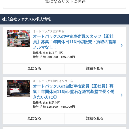
気になるリストに保存
株式会社ファナスの求人情報
オートバックス江戸川店
オートバックスの中古車売買スタッフ【正社
員】募集！年間休日116日◎販売・買取の営業
ノルマなし！
勤務地
東京都江戸川区
給与
月給 258,000～455,000円
気になる
詳細を見る
オートバックス加平インター店
オートバックスの自動車検査員【正社員】募
集！年間休日116日♪盤石な経営基盤で長く働
きたい方に◎
勤務地
東京都足立区
給与
月給 316,500～455,000円
気になる
詳細を見る