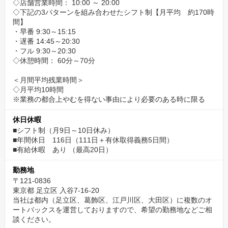
◇店舗営業時間： 10:00 ～ 20:00
◇下記の3パターンを組み合わせたシフト制【月平均 約170時
間】
・早番 9:30～15:15
・遅番 14:45～20:30
・フル 9:30～20:30
◇休憩時間： 60分～70分
＜月間平均残業時間＞
◇月平均10時間
※業務の都合上やむを得ない事由により必要のある時に限る
休日休暇
■シフト制（月9日～10日休み）
■年間休日 116日（111日＋有休取得義務5日間）
■有給休暇 あり （最高20日）
勤務地
〒121-0836
東京都 足立区 入谷7-16-20
当社は都内（足立区、葛飾区、江戸川区、大田区）に複数のオ
ートバックスを運営しておりますので、希望の勤務地などご相
談ください。