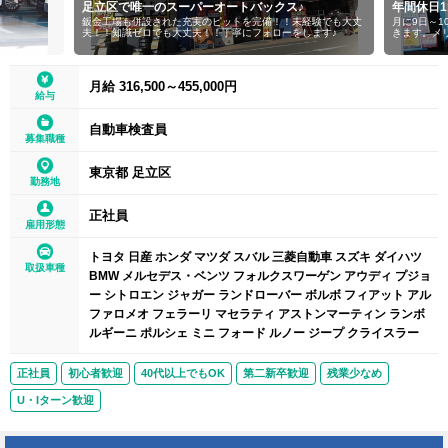
足立区で唯一のスーパーオートバックス♪
年間休日
鈑金工場も併設された充実のピットを完備！！未経験でも大丈
月に9日～
夫！！知識ゼロでも大丈夫！！丁寧にフォローをします♪
きます。メ
月給 316,500～455,000円
給与
自動車検査員
募集職種
東京都 足立区
勤務地
正社員
雇用形態
トヨタ 日産 ホンダ マツダ スバル 三菱自動車 スズキ ダイハツ
取扱車種
BMW メルセデス・ベンツ フォルクスワーゲン アウディ プジョ
ー シトロエン ジャガー ランドローバー ボルボ フィアット アル
ファロメオ フェラーリ マセラティ アストンマーティン ランボ
ルギーニ ポルシェ ミニ フォード ルノー ジープ クライスラー
正社員
初心者歓迎
40代以上でもOK
第二新卒歓迎
残業少なめ
U・Iターン歓迎