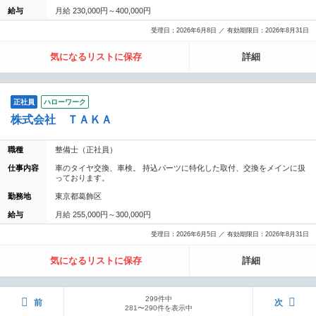
給与
月給 230,000円～400,000円
受理日：2026年6月8日 ／ 有効期限日：2026年8月31日
気になるリストに保存
詳細
正社員
ハローワーク
株式会社 ＴＡＫＡ
職種
整備士（正社員）
仕事内容
車のタイヤ交換、車検。 持込パーツに特化した取付、交換をメインに扱
っております。
勤務地
東京都葛飾区
給与
月給 255,000円～300,000円
受理日：2026年6月5日 ／ 有効期限日：2026年8月31日
気になるリストに保存
詳細
299件中
前
次
281〜290件を表示中