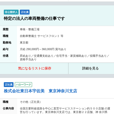
非公開求人
正社員
特定の法人の車両整備の仕事です
業態
車検・整備工場
職種
自動車整備士 サービスフロント 等
勤務地
東京都
給与
月給 290,000円～360,000円 賞与あり
待遇
昇給あり／交通費支給あり／住宅手当・家賃補助あり／役職手当あり／
資格手当あり
気になるリストに保存
詳細を見る
正社員
ハローワーク
株式会社東日本宇佐美 東京神奈川支店
職種
その他（正社員）
仕事内容
全国主要幹線道路を中心に直営サービスステーション約５００店舗 の運
営を行っています。東京神奈川支店では、東京都２２店舗、神 奈川県