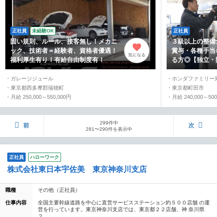
正社員
未経験OK
正社員
固い規則、ルール、接客無し！メカニ
３級以上の整備
ック、技術者＝経験者、資格者優遇！
賞与・各種手当
福利厚生有り！有給自由制度有！
る方◎【独立・
・ガレージジュール
・ホンダファミリー
・東京都西多摩郡瑞穂町
・東京都町田市
・月給 250,000～550,000円
・月給 240,000～500
299件中
前
次
281〜290件を表示中
正社員
ハローワーク
株式会社東日本宇佐美 東京神奈川支店
職種
その他（正社員）
仕事内容
全国主要幹線道路を中心に直営サービスステーション約５００店舗 の運
営を行っています。東京神奈川支店では、東京都２２店舗、神 奈川県
２...