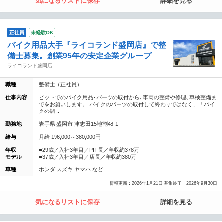
気になるリストに保存
詳細を見る
正社員
未経験OK
バイク用品大手『ライコランド盛岡店』で整
備士募集。創業95年の安定企業グループ
ライコランド盛岡店
職種
整備士（正社員）
仕事内容
ピットでのバイク用品･パーツの取付から､車両の整備や修理､車検整備ま
でをお願いします。 バイクのパーツの取付して終わりではなく、「バイ
クの調...
勤務地
岩手県 盛岡市 津志田15地割48-1
給与
月給 196,000～380,000円
年収
■29歳／入社3年目／PIT長／年収約378万
モデル
■37歳／入社3年目／店長／年収約380万
車種
ホンダ スズキ ヤマハ など
情報更新：2026年1月21日 募集終了：2026年9月30日
気になるリストに保存
詳細を見る