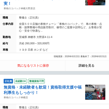
実！
車検のコバック神栖大野原店
職種
整備士（正社員）
仕事内容
全国５００店舗の車検チェーン「車検のコバック」で、車の車検・点
検・故障整備や用品販売取付、修理のご提案や説明など、お客様が安
心・安全で快適な...
勤務地
茨城県 神栖市 大野原4-11-4
給与
月給 260,000～320,000円
車種
トヨタ 日産 ホンダ など
情報更新：2026年6月22日 募集終了：2026年8月31日
気になるリストに保存
詳細を見る
正社員
未経験OK
整備資格不問
無資格・未経験者も歓迎！資格取得支援や福
利厚生もしっかり！
車検のコバック神栖店
職種
整備士（正社員）