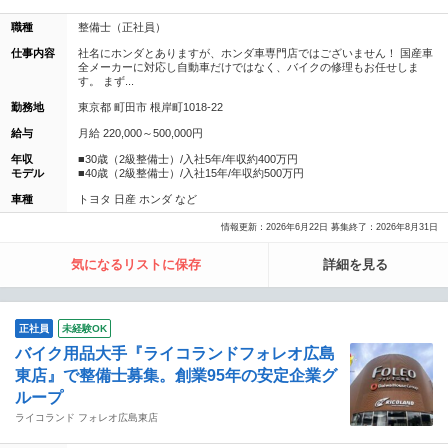
職種
整備士（正社員）
仕事内容
社名にホンダとありますが、ホンダ車専門店ではございません！ 国産車
全メーカーに対応し自動車だけではなく、バイクの修理もお任せしま
す。 まず...
勤務地
東京都 町田市 根岸町1018-22
給与
月給 220,000～500,000円
年収
■30歳（2級整備士）/入社5年/年収約400万円
モデル
■40歳（2級整備士）/入社15年/年収約500万円
車種
トヨタ 日産 ホンダ など
情報更新：2026年6月22日 募集終了：2026年8月31日
気になるリストに保存
詳細を見る
正社員
未経験OK
バイク用品大手『ライコランドフォレオ広島
東店』で整備士募集。創業95年の安定企業グ
ループ
ライコランド フォレオ広島東店