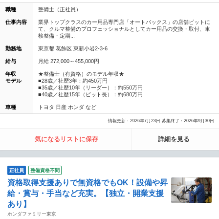
職種
整備士（正社員）
仕事内容
業界トップクラスのカー用品専門店「オートバックス」の店舗ピットに
て、クルマ整備のプロフェッショナルとしてカー用品の交換・取付、車
検整備・定期...
勤務地
東京都 葛飾区 東新小岩2-3-6
給与
月給 272,000～455,000円
年収
★整備士（有資格）のモデル年収★
モデル
■28歳／社歴3年：約450万円
■35歳／社歴10年（リーダー）：約550万円
■40歳／社歴15年（ピット長）：約680万円
車種
トヨタ 日産 ホンダ など
情報更新：2026年7月23日 募集終了：2026年9月30日
気になるリストに保存
詳細を見る
正社員
整備資格不問
資格取得支援ありで無資格でもOK！設備や昇
給・賞与・手当など充実。【独立・開業支援
あり】
ホンダファミリー東京