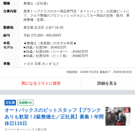
職種
整備士（正社員）
仕事内容
業界トップクラスのカー用品専門店「オートバックス」の店舗ピットに
て、クルマ整備のプロフェッショナルとしてカー用品の交換・取付、車
検整備・定期...
勤務地
東京都 足立区 入谷7-16-20
給与
月給 272,000～455,000円
年収
★整備士（有資格）のモデル年収★
モデル
■28歳／社歴3年：約450万円
■35歳／社歴10年（リーダー）：約550万円
■40歳／社歴15年（ピット長）：約680万円
車種
トヨタ 日産 ホンダ など
情報更新：2026年7月23日 募集終了：2026年9月30日
気になるリストに保存
詳細を見る
正社員
未経験OK
オートバックスのピットスタッフ【ブランク
ありも歓迎！2級整備士／正社員】募集！年間
休日116日
スーパーオートバックス新小岩