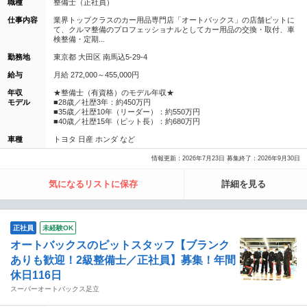
職種
整備士（正社員）
仕事内容
業界トップクラスのカー用品専門店「オートバックス」の店舗ピットに
て、クルマ整備のプロフェッショナルとしてカー用品の交換・取付、車
検整備・定期...
勤務地
東京都 大田区 南馬込5-29-4
給与
月給 272,000～455,000円
年収
★整備士（有資格）のモデル年収★
モデル
■28歳／社歴3年：約450万円
■35歳／社歴10年（リーダー）：約550万円
■40歳／社歴15年（ピット長）：約680万円
車種
トヨタ 日産 ホンダ など
情報更新：2026年7月23日 募集終了：2026年9月30日
気になるリストに保存
詳細を見る
正社員
未経験OK
オートバックスのピットスタッフ【ブランク
ありも歓迎！2級整備士／正社員】募集！年間
休日116日
スーパーオートバックス足立