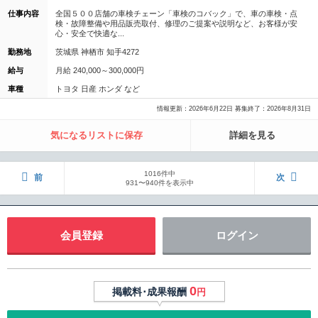
仕事内容
全国５００店舗の車検チェーン「車検のコバック」で、車の車検・点
検・故障整備や用品販売取付、修理のご提案や説明など、お客様が安
心・安全で快適な...
勤務地
茨城県 神栖市 知手4272
給与
月給 240,000～300,000円
車種
トヨタ 日産 ホンダ など
情報更新：2026年6月22日 募集終了：2026年8月31日
気になるリストに保存
詳細を見る
1016件中
前
次
931〜940件を表示中
会員登録
ログイン
0
掲載料･成果報酬
円