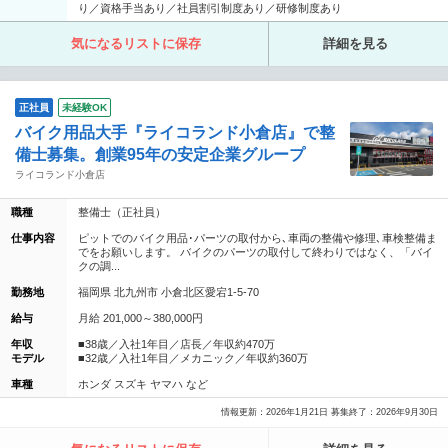
り／資格手当あり／社員割引制度あり／研修制度あり
気になるリストに保存
詳細を見る
正社員
未経験OK
バイク用品大手『ライコランド小倉店』で整
備士募集。創業95年の安定企業グループ
ライコランド小倉店
職種
整備士（正社員）
仕事内容
ピットでのバイク用品･パーツの取付から､車両の整備や修理､車検整備ま
でをお願いします。 バイクのパーツの取付して終わりではなく、「バイ
クの調...
勤務地
福岡県 北九州市 小倉北区愛宕1-5-70
給与
月給 201,000～380,000円
年収
■38歳／入社1年目／店長／年収約470万
モデル
■32歳／入社1年目／メカニック／年収約360万
車種
ホンダ スズキ ヤマハ など
情報更新：2026年1月21日 募集終了：2026年9月30日