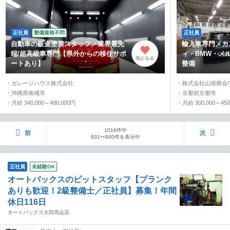
正社員
整備資格不問
正社員
自動車の鈑金塗装スタッフ／業界最先
輸入車専門メカ
端/超高級車専門【県外からの移住サポ
ィ・BMW・メ
ートあり】
整備
・ガレージハウス株式会社
・株式会社山徳商会/T
・沖縄県南城市
・京都府京都市
・月給 340,000～480,000円
・月給 300,000～450
1016件中
前
次
931〜940件を表示中
正社員
未経験OK
オートバックスのピットスタッフ【ブランク
ありも歓迎！2級整備士／正社員】募集！年間
休日116日
オートバックス大田馬込店