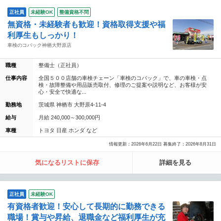
正社員
未経験OK
整備資格不問
無資格・未経験者も歓迎！資格取得支援や福
利厚生もしっかり！
車検のコバック神栖大野原店
職種
整備士（正社員）
仕事内容
全国５００店舗の車検チェーン「車検のコバック」で、車の車検・点
検・故障整備や用品販売取付、修理のご提案や説明など、お客様が安
心・安全で快適な...
勤務地
茨城県 神栖市 大野原4-11-4
給与
月給 240,000～300,000円
車種
トヨタ 日産 ホンダ など
情報更新：2026年6月22日 募集終了：2026年8月31日
気になるリストに保存
詳細を見る
正社員
未経験OK
有資格者歓迎！安心して長期的に勤務できる
職場！賞与や昇給、退職金など福利厚生が充