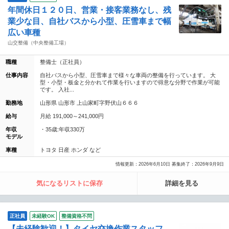
年間休日１２０日、営業・接客業務なし、残
業少な目、自社バスから小型、圧雪車まで幅
広い車種
山交整備（中央整備工場）
職種
整備士（正社員）
仕事内容
自社バスから小型、圧雪車まで様々な車両の整備を行っています。 大
型・小型・板金と分かれて作業を行いますので得意な分野で作業が可能
です。 入社...
勤務地
山形県 山形市 上山家町字野伏山６６６
給与
月給 191,000～241,000円
年収
・35歳:年収330万
モデル
車種
トヨタ 日産 ホンダ など
情報更新：2026年6月10日 募集終了：2026年9月9日
気になるリストに保存
詳細を見る
正社員
未経験OK
整備資格不問
【未経験歓迎！】タイヤ交換作業スタッフ