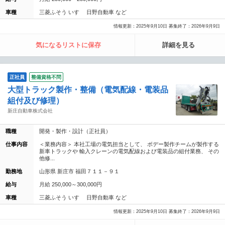
車種
三菱ふそう いすゞ 日野自動車 など
情報更新：2025年9月10日 募集終了：2026年9月9日
気になるリストに保存
詳細を見る
正社員
整備資格不問
大型トラック製作・整備（電気配線・電装品
組付及び修理）
新庄自動車株式会社
職種
開発・製作・設計（正社員）
仕事内容
＜業務内容＞ 本社工場の電気担当として、 ボデー製作チームが製作する
新車トラックや 輸入クレーンの電気配線および電装品の組付業務、 その
他修...
勤務地
山形県 新庄市 福田７１１－９１
給与
月給 250,000～300,000円
車種
三菱ふそう いすゞ 日野自動車 など
情報更新：2025年9月10日 募集終了：2026年9月9日