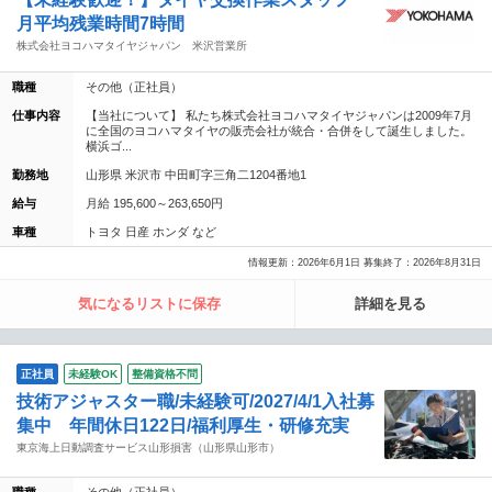
月平均残業時間7時間
株式会社ヨコハマタイヤジャパン 米沢営業所
職種
その他（正社員）
仕事内容
【当社について】 私たち株式会社ヨコハマタイヤジャパンは2009年7月
に全国のヨコハマタイヤの販売会社が統合・合併をして誕生しました。
横浜ゴ...
勤務地
山形県 米沢市 中田町字三角二1204番地1
給与
月給 195,600～263,650円
車種
トヨタ 日産 ホンダ など
情報更新：2026年6月1日 募集終了：2026年8月31日
気になるリストに保存
詳細を見る
正社員
未経験OK
整備資格不問
技術アジャスター職/未経験可/2027/4/1入社募
集中 年間休日122日/福利厚生・研修充実
東京海上日動調査サービス山形損害（山形県山形市）