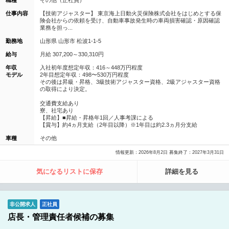
職種
その他（正社員）
仕事内容
【技術アジャスター】 東京海上日動火災保険株式会社をはじめとする保
険会社からの依頼を受け、自動車事故発生時の車両損害確認・原因確認
業務を担っ...
勤務地
山形県 山形市 松波1-1-5
給与
月給 307,200～330,310円
年収
入社初年度想定年収：416～448万円程度
モデル
2年目想定年収：498〜530万円程度
その後は昇級・昇格、3級技術アジャスター資格、2級アジャスター資格
の取得により決定。
交通費支給あり
寮、社宅あり
【昇給】■昇給・昇格年1回／人事考課による
【賞与】約4ヵ月支給（2年目以降）※1年目は約2.3ヵ月分支給
車種
その他
情報更新：2026年8月2日 募集終了：2027年3月31日
気になるリストに保存
詳細を見る
非公開求人
正社員
店長・管理責任者候補の募集