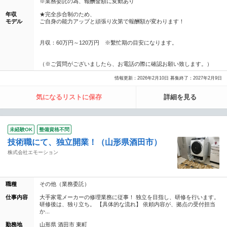
※業務委託の為、報酬金額に変動あり
年収
★完全歩合制のため、
モデル
ご自身の能力アップと頑張り次第で報酬額が変わります！
月収：60万円～120万円 ※繫忙期の目安になります。
（※ご質問がございましたら、お電話の際に確認お願い致します。）
情報更新：2026年2月10日 募集終了：2027年2月9日
気になるリストに保存
詳細を見る
未経験OK
整備資格不問
技術職にて、独立開業！（山形県酒田市）
株式会社エモーション
職種
その他（業務委託）
仕事内容
大手家電メーカーの修理業務に従事！ 独立を目指し、研修を行います。
研修後は、独り立ち。 【具体的な流れ】 依頼内容が、拠点の受付担当
か...
勤務地
山形県 酒田市 東町