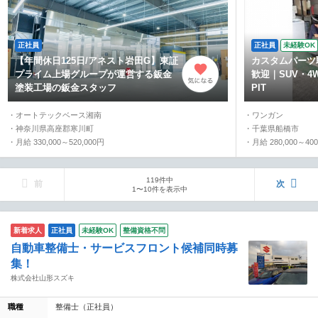
正社員
正社員
未経験OK
【年間休日125日/アネスト岩田G】東証
カスタムパーツ
プライム上場グループが運営する鈑金
歓迎｜SUV・
塗装工場の鈑金スタッフ
PIT
・オートテックベース湘南
・ワンガン
・神奈川県高座郡寒川町
・千葉県船橋市
・月給 330,000～520,000円
・月給 280,000～400
119件中
前
次
1〜10件を表示中
新着求人
正社員
未経験OK
整備資格不問
自動車整備士・サービスフロント候補同時募
集！
株式会社山形スズキ
職種
整備士（正社員）