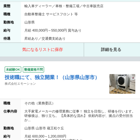
業態
輸入車ディーラー／車検・整備工場／中古車販売店
職種
自動車整備士 サービスフロント 等
勤務地
山形県
給与
月給 400,000円～550,000円 賞与あり
待遇
昇給あり／交通費支給あり
気になるリストに保存
詳細を見る
未経験OK
整備資格不問
技術職にて、独立開業！（山形県山形市）
株式会社エモーション
職種
その他（業務委託）
仕事内容
大手家電メーカーの修理業務に従事！ 独立を目指し、研修を行います。
研修後は、独り立ち。 【具体的な流れ】 依頼内容が、拠点の受付担当
か...
勤務地
山形県 山形市 蔵王松ケ丘
給与
月給 600,000～1,200,000円