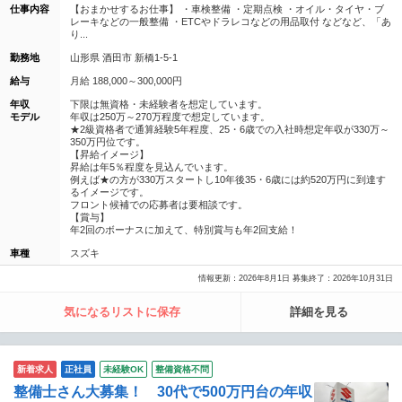
仕事内容
【おまかせするお仕事】 ・車検整備 ・定期点検 ・オイル・タイヤ・ブ
レーキなどの一般整備 ・ETCやドラレコなどの用品取付 などなど、「あ
り...
勤務地
山形県 酒田市 新橋1-5-1
給与
月給 188,000～300,000円
年収
下限は無資格・未経験者を想定しています。
モデル
年収は250万～270万程度で想定しています。
★2級資格者で通算経験5年程度、25・6歳での入社時想定年収が330万～
350万円位です。
【昇給イメージ】
昇給は年5％程度を見込んでいます。
例えば★の方が330万スタートし10年後35・6歳には約520万円に到達す
るイメージです。
フロント候補での応募者は要相談です。
【賞与】
年2回のボーナスに加えて、特別賞与も年2回支給！
車種
スズキ
情報更新：2026年8月1日 募集終了：2026年10月31日
気になるリストに保存
詳細を見る
新着求人
正社員
未経験OK
整備資格不問
整備士さん大募集！ 30代で500万円台の年収