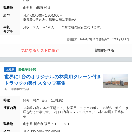
勤務地
山形県 山形市 松波
給与
月給 600,000～1,200,000円
※業務委託の為、報酬金額に変動あり
年収
月収：60万円～120万円 ※繫忙期の目安になります。
モデル
情報更新：2026年2月10日 募集終了：2027年2月9日
気になるリストに保存
詳細を見る
正社員
整備資格不問
世界に1台のオリジナルの林業用クレーン付き
トラックの製作スタッフ募集
新庄自動車株式会社
職種
開発・製作・設計（正社員）
仕事内容
＜業務内容＞ 本社工場にて、 林業用トラックのボデーの製作、組立、修
理を行う仕事です。 ＜詳細内容＞ ●トラックボデー材の金属加工業務
各...
勤務地
山形県 新庄市 福田７１１－９１
給与
月給 230,000～250,000円