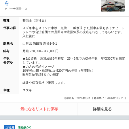
を
アリーナ酒田中央
職種
整備士（正社員）
仕事内容
スズキ車をメインに車検・点検・一般修理 また新車架装も多くナビ・ド
ラレコや合法範囲での足回りや吸排気系の改造を行なってもらいます。
入社後に...
勤務地
山形県 酒田市 新橋1-5-1
給与
月給 220,000～350,000円
年収
★2級資格 通算経験5年程度 25・6歳での初任年収 年収330万を想定
モデル
しています。
★の方の昇給イメージ
10年後の35・6歳時に約520万円の年収（年率5％）
昨年昇給実績5％での想定
経験や保有資格で優遇します。
車種
スズキ
情報更新：2026年8月1日 募集終了：2026年10月31日
気になるリストに保存
詳細を見る
正社員
未経験OK