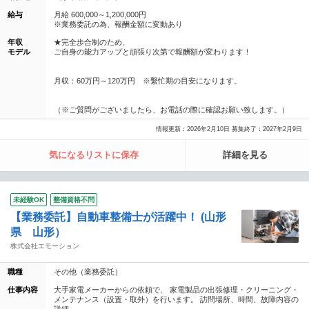
給与
月給 600,000～1,200,000円
※業務委託の為、報酬金額に変動あり
年収
★完全歩合制のため、
モデル
ご自身の能力アップと頑張り次第で報酬額が変わります！
月収：60万円～120万円 ※繫忙期の目安になります。
（※ご質問がございましたら、お電話の際に確認お願い致します。）
情報更新：2026年2月10日 募集終了：2027年2月9日
気になるリストに保存
詳細を見る
未経験OK
整備資格不問
【業務委託】自動車整備士が活躍中！ (山形
県 山形）
株式会社エモーション
職種
その他（業務委託）
仕事内容
大手家電メーカーからの依頼で、 家電製品の出張修理・クリーニング・
メンテナンス（設置・取外）を行います。 訪問場所、時間、故障内容の
詳細...