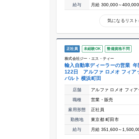
給与
月給 300,000～400,00
気になるリスト
正社員
未経験OK
整備資格不問
株式会社ジー・エス・ティー
輸入自動車ディーラーの営業 年
122日 アルファ ロメオ フィア
バルト 横浜町田
店舗
アルファ ロメオ フィア
職種
営業・販売
雇用形態
正社員
勤務地
東京都 町田市
給与
月給 351,600～1,500,