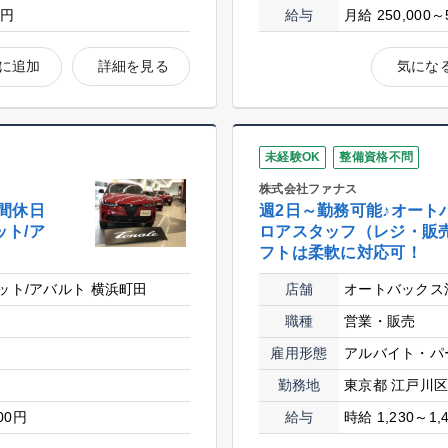
0円
給与
月給 250,000～
に追加
詳細を見る
気にな
未経験OK
整備資格不問
株式会社ファナス
間休日
週2日～勤務可能♪オート
ット/ア
ロアスタッフ（レジ・販
フトは柔軟に対応可！
ット/アバルト 横浜町田
店舗
オートバックス
職種
営業・販売
雇用形態
アルバイト・パ
勤務地
東京都 江戸川
000円
給与
時給 1,230～1,