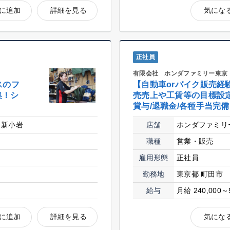
に追加
詳細を見る
気にな
正社員
有限会社 ホンダファミリー東京
スのフ
【自動車orバイク販売経
集！シ
売売上や工賃等の目標設定
賞与/退職金/各種手当完
ス新小岩
店舗
ホンダファミリ
職種
営業・販売
雇用形態
正社員
勤務地
東京都 町田市
給与
月給 240,000～
に追加
詳細を見る
気にな