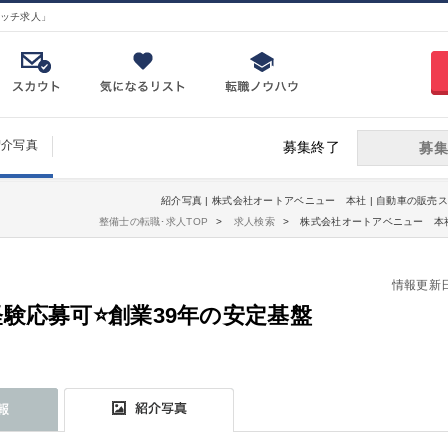
ッチ求人」
紹介写真
募集終了
募集
紹介写真 | 株式会社オートアベニュー 本社 | 自動車の販売ス
整備士の転職･求人TOP
求人検索
株式会社オートアベニュー 本社
情報更新日：2
験応募可⭐️創業39年の安定基盤