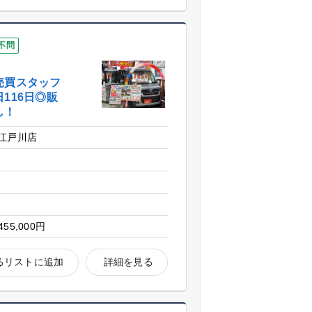
不問
売買スタッフ
116日◎販
し！
江戸川店
区
455,000円
るリストに追加
詳細を見る