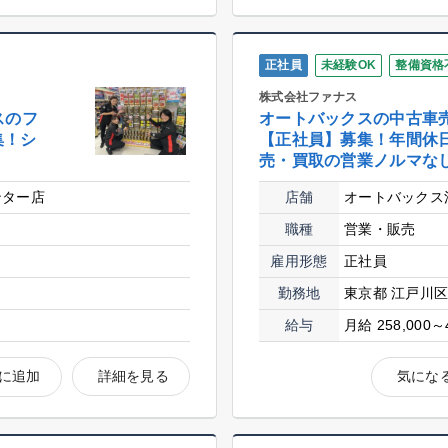
正社員
未経験OK
整備資格
株式会社ファナス
スのフ
オートバックスの中古車
集！シ
【正社員】募集！年間休日
売・買取の営業ノルマな
ンター店
店舗
オートバックス
職種
営業・販売
雇用形態
正社員
勤務地
東京都 江戸川
給与
月給 258,000～
に追加
詳細を見る
気にな