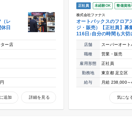
正社員
未経験OK
整備資格
株式会社ファナス
フ（レ
オートバックスのフロア
間休日
ジ・販売）【正社員】募
116日♪自分の時間も大切
ンター店
店舗
スーパーオート
職種
営業・販売
雇用形態
正社員
勤務地
東京都 足立区
0円
給与
月給 238,000～
に追加
詳細を見る
気にな