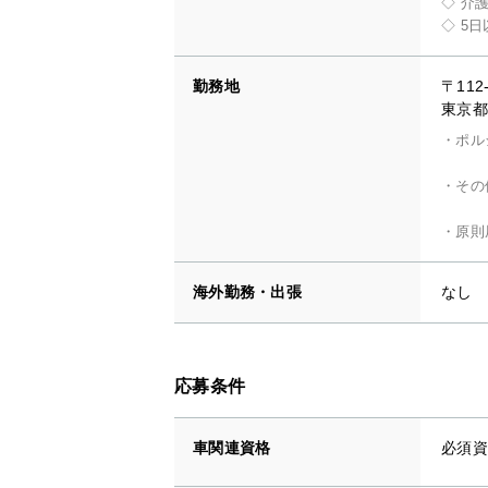
◇ 介
◇ 5
勤務地
〒112
東京都 
・ポル
・その
・原則
海外勤務・出張
なし
応募条件
車関連資格
必須資