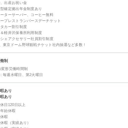
婚、出産お祝い金
業型確定拠出年金制度あり
ォーターサーバー、コーヒー無料
ループレストランバースデーチケット
ンタカー割引制度
山＆軽井沢保養所利用制度
ルシェアクセサリー社員割引制度
、東京ドーム野球観戦チケット社内抽選など多数！
働制
の変形労働時間制
：毎週水曜日、第2火曜日
暇あり
暇あり
間休日120日以上
末年始休暇
季休暇
児休暇（実績あり）