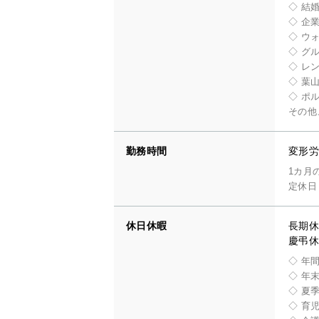
◇ 結
◇ 企
◇ ウ
◇ グ
◇ レ
◇ 葉
◇ ポ
その他
勤務時間
変形労
1カ月
定休日
休日休暇
長期休
慶弔休
◇ 年
◇ 年
◇ 夏
◇ 育