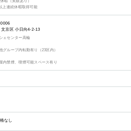
護休暇（実績あり）
日以上連続休暇取得可能
-0006
文京区 小日向4-2-13
シェセンター高輪
他グループ内転勤有り（23区内）
屋内禁煙、喫煙可能スペース有り
格なし