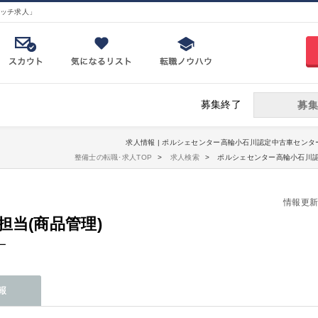
ッチ求人」
募集終了
募集
求人情報 | ポルシェセンター高輪小石川認定中古車センター 
整備士の転職･求人TOP
求人検索
ポルシェセンター高輪小石川認
情報更新日：
当(商品管理)
ー