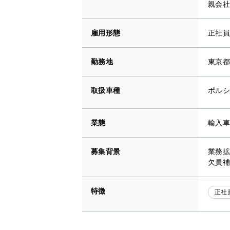
親会社
雇用形態
正社員
勤務地
東京都 
取扱車種
ポルシ
業態
輸入車
募集背景
業務拡
欠員補
特徴
正社