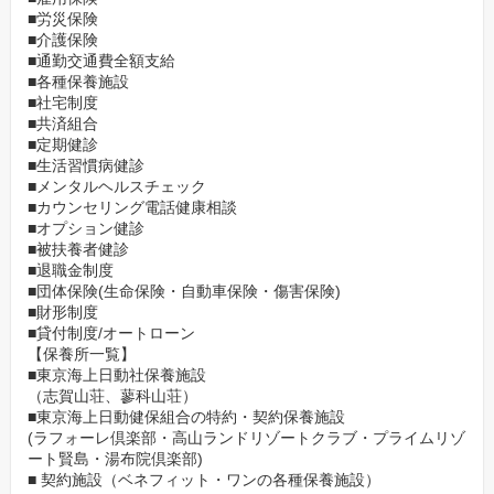
■労災保険
■介護保険
■通勤交通費全額支給
■各種保養施設
■社宅制度
■共済組合
■定期健診
■生活習慣病健診
■メンタルヘルスチェック
■カウンセリング電話健康相談
■オプション健診
■被扶養者健診
■退職金制度
■団体保険(生命保険・自動車保険・傷害保険)
■財形制度
■貸付制度/オートローン
【保養所一覧】
■東京海上日動社保養施設
（志賀山荘、蓼科山荘）
■東京海上日動健保組合の特約・契約保養施設
(ラフォーレ倶楽部・高山ランドリゾートクラブ・プライムリゾ
ート賢島・湯布院倶楽部)
■ 契約施設（ベネフィット・ワンの各種保養施設）