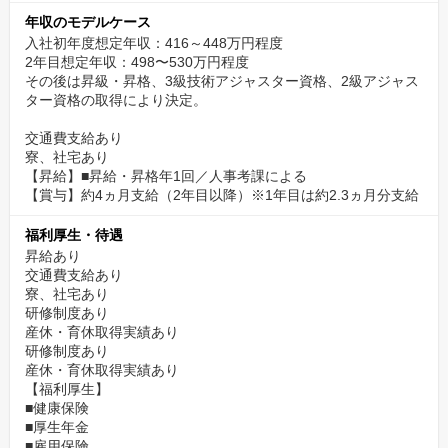
年収のモデルケース
入社初年度想定年収：416～448万円程度
2年目想定年収：498〜530万円程度
その後は昇級・昇格、3級技術アジャスター資格、2級アジャス
ター資格の取得により決定。
交通費支給あり
寮、社宅あり
【昇給】■昇給・昇格年1回／人事考課による
【賞与】約4ヵ月支給（2年目以降）※1年目は約2.3ヵ月分支給
福利厚生・待遇
昇給あり
交通費支給あり
寮、社宅あり
研修制度あり
産休・育休取得実績あり
研修制度あり
産休・育休取得実績あり
【福利厚生】
■健康保険
■厚生年金
■雇用保険