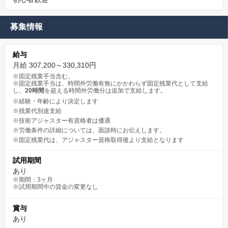
募集情報
給与
月給 307,200～330,310円
※固定残業手当含む。
※固定残業手当は、時間外労働有無にかかわらず固定残業代として支給
し、
20時間
を超える時間外労働分は追加で支給します。
※経験・年齢により決定します
※残業代別途支給
※技術アジャスター有資格者は優遇
※労働条件の詳細については、面談時にお伝えします。
※固定残業代は、アジャスター資格取得後より支給となります
試用期間
あり
※期間：3ヶ月
※試用期間中の賃金の変更なし
賞与
あり