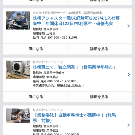
東京海上日動調査サービス前橋損害（群馬県前橋市）
技術アジャスター職/未経験可/2027/4/1入社募
集中 年間休日122日/福利厚生・研修充実
勤務地
群馬県前橋市
雇用形態
正社員
給与
月給 307,200～330,310円
気になる
詳細を見る
株式会社エモーション
技術職にて、独立開業！（群馬県伊勢崎市）
勤務地
群馬県伊勢崎市
雇用形態
業務委託
給与
月給 600,000～1,200,000円
※業務委託の為、報酬金額に変動あり
気になる
詳細を見る
株式会社エモーション
【業務委託】自動車整備士が活躍中！ (群馬
県 前橋）
勤務地
群馬県前橋市
雇用形態
業務委託
給与
月給 600,000～1,200,000円