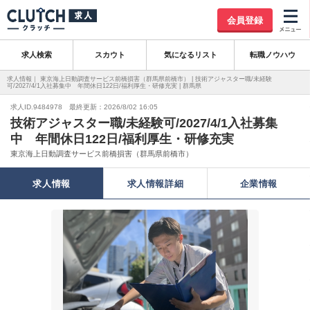
会員登録
求人検索
スカウト
気になるリスト
転職ノウハウ
求人情報｜ 東京海上日動調査サービス前橋損害（群馬県前橋市） | 技術アジャスター職/未経験
可/2027/4/1入社募集中 年間休日122日/福利厚生・研修充実 | 群馬県
求人ID.9484978 最終更新：2026/8/02 16:05
技術アジャスター職/未経験可/2027/4/1入社募集
中 年間休日122日/福利厚生・研修充実
東京海上日動調査サービス前橋損害（群馬県前橋市）
求人情報
求人情報詳細
企業情報