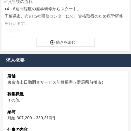
✅️入社後の流れ
●4～6週間程度の座学研修からスタート。
千葉県市川市の当社研修センターにて、資格取得のため座学研修
を行います。
取得資格：
1.見習技術アジャスター新規登録試験（ご入社から3ヵ月以内の取
得を目指します）
2.初級技術アジャスター試験（上記試験の合格後、ご入社から1年
以内の取得目指します）
求人概要
研修終了後は初任地に配属され、OJTを中心に実務を学んで頂き
ます。
店舗
配属以降も定期的な研修と自身のレベルに合わせたフォローアッ
東京海上日動調査サービス前橋損害（群馬県前橋市）
プ研修を実施。
募集職種
ご入社から5年間の手厚い育成カリキュラムをご用意しています。
その他
▰定期的な研修 → 本社での合同研修／配属拠点での技術研修
▰フォローアップ研修 → 1年目終了前・2・3・5年目に実施
給与
月給 307,200～330,310円
◎上位資格を含め専門資格の平均合格率、保有社員数は業界トッ
プクラス！
仕事の内容