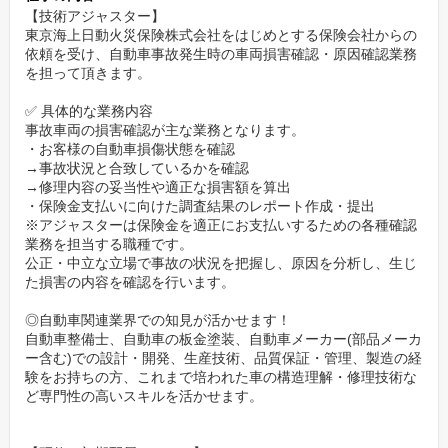
未経験入社の社員が損害査定のスペシャリストとして多数活躍
【技術アジャスター】
しています。
東京海上日動火災保険株式会社をはじめとする保険会社からの
依頼を受け、自動車事故発生時の車両損害確認・原因確認業務
を担って頂きます。
仕事だけでなくプライベート充実！
✅️ 具体的な業務内容
◆完全週休2日制＆年間休日122日
事故車両の損害確認が主な業務となります。
◆有給初年度10日＆2年目から20日付与
・お客様の自動車損傷状態を確認
◆昨年度平均残業時間35/月
→事故状況と合致しているかを確認
→修理内容の妥当性や適正な損害額を算出
◆5日間の特別連続有給休暇
・保険金支払いに向けた調査結果のレポート作成・提出
「家族一緒に夕食を取れる」「週末にゆっくり家族や友達との時
※アジャスターは保険金を適正にお支払いするための各種確認
間が取れる」「長期休暇で海外旅行に行ける」等、ワークライフ
業務を担当する職種です。
公正・中立な立場で事故の状況を把握し、原因を分析し、生じ
バランスを保ちながら勤務出来る環境です。
た損害の内容を確認を行います。
◎自動車関連業界での知見が活かせます！
自動車整備士、自動車の板金塗装、自動車メーカー(部品メーカ
ー含む)での設計・開発、生産技術、品質保証・管理、製造の経
験をお持ちの方、これまで培われた車の構造理解・修理技術な
ど専門性の高いスキルを活かせます。