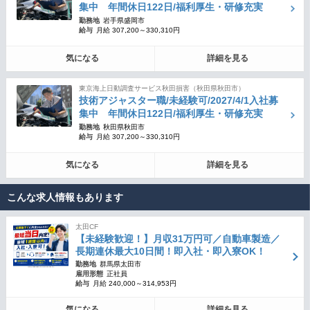
集中 年間休日122日/福利厚生・研修充実
勤務地
岩手県盛岡市
給与
月給 307,200～330,310円
気になる
詳細を見る
東京海上日動調査サービス秋田損害（秋田県秋田市）
技術アジャスター職/未経験可/2027/4/1入社募
集中 年間休日122日/福利厚生・研修充実
勤務地
秋田県秋田市
給与
月給 307,200～330,310円
気になる
詳細を見る
こんな求人情報もあります
太田CF
【未経験歓迎！】月収31万円可／自動車製造／
長期連休最大10日間！即入社・即入寮OK！
勤務地
群馬県太田市
雇用形態
正社員
給与
月給 240,000～314,953円
気になる
詳細を見る