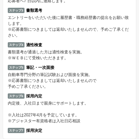
応募者へ7 日以内に連絡します。
書類選考
ステップ3
エントリーをいただいた後に履歴書・職務経歴書の提出をお願い致
します。
※応募書類につきましては返却いたしませんので、予めご了承くだ
さい。
適性検査
ステップ4
書類選考が通過した方は適性検査を実施。
※ＷＥＢにて受検いただきます。
筆記・一次面接
ステップ5
自動車専門分野の筆記試験および面接を実施。
※応募書類につきましては返却いたしませんので
予めご了承ください。
採用内定
ステップ6
内定後、入社日まで親身にサポートします。
※入社は2027年4月を予定しています。
※アジャスター有資格者は入社日応相談
採用決定
ステップ7