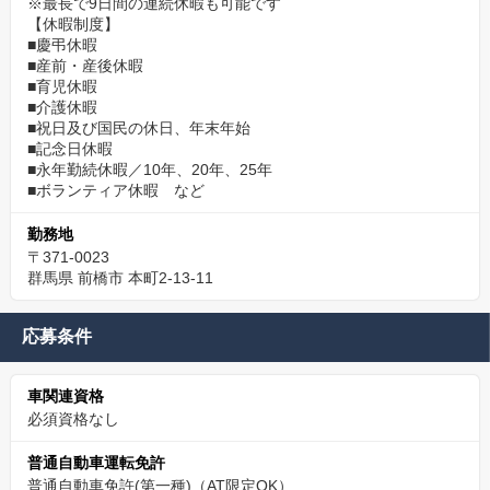
※最長で9日間の連続休暇も可能です
【休暇制度】
■慶弔休暇
■産前・産後休暇
■育児休暇
■介護休暇
■祝日及び国民の休日、年末年始
■記念日休暇
■永年勤続休暇／10年、20年、25年
■ボランティア休暇 など
勤務地
〒371-0023
群馬県 前橋市 本町2-13-11
応募条件
車関連資格
必須資格なし
普通自動車運転免許
普通自動車免許(第一種)（AT限定OK）