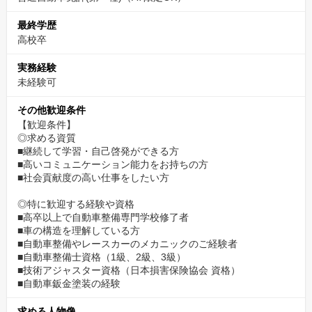
最終学歴
高校卒
実務経験
未経験可
その他歓迎条件
【歓迎条件】
◎求める資質
■継続して学習・自己啓発ができる方
■高いコミュニケーション能力をお持ちの方
■社会貢献度の高い仕事をしたい方
◎特に歓迎する経験や資格
■高卒以上で自動車整備専門学校修了者
■車の構造を理解している方
■自動車整備やレースカーのメカニックのご経験者
■自動車整備士資格（1級、2級、3級）
■技術アジャスター資格（日本損害保険協会 資格）
■自動車鈑金塗装の経験
求める人物像