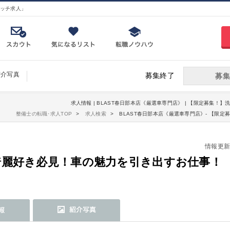
ッチ求人」
紹介写真
募集終了
募集
求人情報 | BLAST春日部本店《厳選車専門店》 | 【限定募集！
整備士の転職･求人TOP
求人検索
BLAST春日部本店《厳選車専門店》- 【限
情報更新日：
綺麗好き必見！車の魅力を引き出すお仕事！