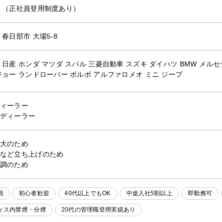
 （正社員登用制度あり）
 春日部市 大場5-8
 日産 ホンダ マツダ スバル 三菱自動車 スズキ ダイハツ BMW メ
ジョー ランドローバー ボルボ アルファロメオ ミニ ジープ
ィーラー
ディーラー
大のため
など立ち上げのため
調のため
員
初心者歓迎
40代以上でもOK
中途入社5割以上
即勤務可
ィス内禁煙・分煙
20代の管理職登用実績あり