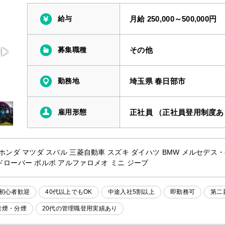
給与
月給 250,000～500,000円
募集職種
その他
勤務地
埼玉県 春日部市
雇用形態
正社員 （正社員登用制度あ
 ホンダ マツダ スバル 三菱自動車 スズキ ダイハツ BMW メルセデス
ドローバー ボルボ アルファロメオ ミニ ジープ
初心者歓迎
40代以上でもOK
中途入社5割以上
即勤務可
第二
禁煙・分煙
20代の管理職登用実績あり