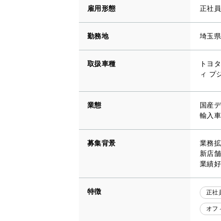
雇用形態
正社員
勤務地
埼玉県
取扱車種
トヨタ
ィ プ
業態
国産デ
輸入車
募集背景
業務拡
新店舗
業績好
特徴
正社
オフ