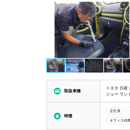
トヨタ 日産
取扱車種
ジョー ラン
正社員
特徴
オフィス内