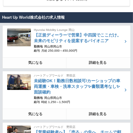
Heart Up World株式会社の求人情報
Hyundai Mobility Lounge 岡山
【正規ディーラーで営業】中四国でここだけ。
未来のモビリティを提案するパイオニア
勤務地
岡山県岡山市
給与
月給 250,000～450,000円
気になる
詳細を見る
ハートアップワールド 野田店
未経験OK！勤務日数相談可/カーショップの車
両運搬・車検・洗車スタッフ✨書類選考なし✨
面談確約
勤務地
岡山県岡山市
給与
時給 1,250～1,500円
気になる
詳細を見る
ハートアップワールド 野田店
【営業経験者へ】「売る」の先へ。チームで顧