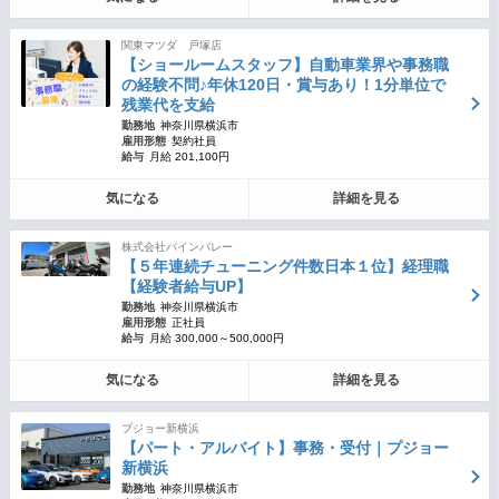
関東マツダ 戸塚店
【ショールームスタッフ】自動車業界や事務職
の経験不問♪年休120日・賞与あり！1分単位で
残業代を支給
勤務地
神奈川県横浜市
雇用形態
契約社員
給与
月給 201,100円
気になる
詳細を見る
株式会社パインバレー
【５年連続チューニング件数日本１位】経理職
【経験者給与UP】
勤務地
神奈川県横浜市
雇用形態
正社員
給与
月給 300,000～500,000円
気になる
詳細を見る
プジョー新横浜
【パート・アルバイト】事務・受付｜プジョー
新横浜
勤務地
神奈川県横浜市