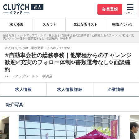
会員登録
求人検索
スカウト
気になるリスト
転職ノウハウ
紹介写真｜ ハートアップワールド 横浜店 | ⭐自動車会社の総務事務｜他業種からのチャレンジ歓迎✅充
実のフォロー体制✨書類選考なし✨面談確約 | 神奈川県
求人ID.9360769 最終更新：2024/12/17 9:51
⭐自動車会社の総務事務｜他業種からのチャレンジ
歓迎✅充実のフォロー体制✨書類選考なし✨面談確
約
ハートアップワールド 横浜店
求人情報
求人情報詳細
企業情報
紹介写真