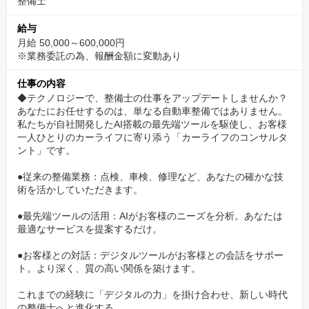
整備士
提案をする。
給与
その結果、お客様から直接「ありがとう、あなたに任せて良かっ
月給 50,000～600,000円
た」という言葉をいただけます。
※業務委託の為、報酬金額に変動あり
お客様の安心した笑顔が、あなたの日々のモチベーションになる
仕事の内容
はずです。
◆テクノロジーで、整備士の仕事をアップデートしませんか？
流れ作業ではなく、一人ひとりのカーライフに深く寄り添う実感
あなたにお任せするのは、単なる自動車整備ではありません。
を得られます。
私たちが自社開発したAI搭載の最先端ツールを駆使し、お客様
一人ひとりのカーライフに寄り添う「カーライフのコンサルタ
年功序列は一切なし。誰もが主役になれるフラットな
ント」です。
環境
●従来の整備業務：点検、車検、修理など、あなたの確かな技
術を活かしていただきます。
私たちの職場に、年齢や社歴の壁はありません。
代表自身が赤字の家業をV字回復させた経験から、現場のやる気と
●最先端ツールの活用：AIがお客様のニーズを分析。あなたは
実力を何よりも重視します。
最適なサービスを提案するだけ。
気さくでフレンドリーな仲間が多く、分からないことはすぐに聞
●お客様との対話：デジタルツールがお客様との会話をサポー
ける風通しの良さが自慢です。
ト。より深く、質の高い関係を築けます。
実際に、未経験・無資格で入社し、数年で店長になった20代の社
これまでの経験に「デジタルの力」を掛け合わせ、新しい時代
員もいます。
の整備士へと進化する。