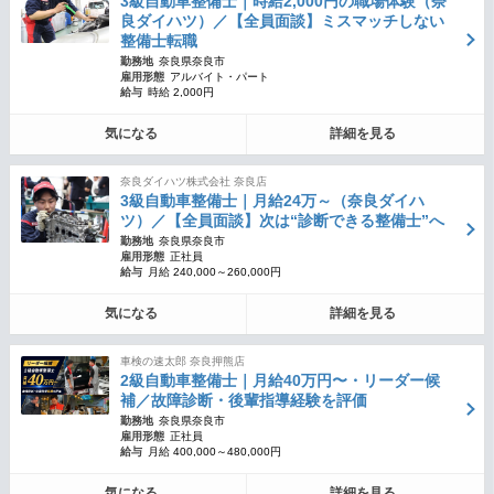
3級自動車整備士｜時給2,000円の職場体験（奈
良ダイハツ）／【全員面談】ミスマッチしない
整備士転職
勤務地
奈良県奈良市
雇用形態
アルバイト・パート
給与
時給 2,000円
気になる
詳細を見る
奈良ダイハツ株式会社 奈良店
3級自動車整備士｜月給24万～（奈良ダイハ
ツ）／【全員面談】次は“診断できる整備士”へ
勤務地
奈良県奈良市
雇用形態
正社員
給与
月給 240,000～260,000円
気になる
詳細を見る
車検の速太郎 奈良押熊店
2級自動車整備士｜月給40万円〜・リーダー候
補／故障診断・後輩指導経験を評価
勤務地
奈良県奈良市
雇用形態
正社員
給与
月給 400,000～480,000円
気になる
詳細を見る