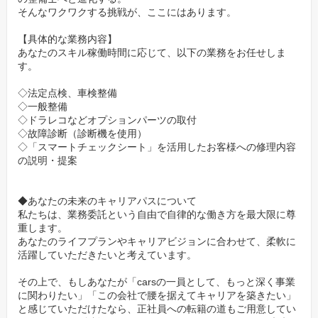
あなたの情熱と成果が、正当に評価され、キャリアに直結しま
そんなワクワクする挑戦が、ここにはあります。
す。
【具体的な業務内容】
あなたのスキル稼働時間に応じて、以下の業務をお任せしま
プライベートも充実。スマートな働き方でワークライ
す。
フバランスを実現
◇法定点検、車検整備
「整備士は残業が多くて当たり前」そんな常識を、私たちはDXの
◇一般整備
力で覆します。
◇ドラレコなどオプションパーツの取付
業務のデジタル化と徹底した効率化により、残業時間は大幅に削
◇故障診断（診断機を使用）
◇「スマートチェックシート」を活用したお客様への修理内容
減。ほぼ毎日定時で帰宅することが可能です。
の説明・提案
家族との時間や、趣味、自己投資の時間もしっかり確保できま
す。
◆あなたの未来のキャリアパスについて
仕事に全力で打ち込むためにも、プライベートの充実は不可欠。
私たちは、業務委託という自由で自律的な働き方を最大限に尊
スマートな働き方で、豊かな人生を送りましょう。
重します。
あなたのライフプランやキャリアビジョンに合わせて、柔軟に
メーカーの垣根なし！あらゆる車種に触れ、技術を極
活躍していただきたいと考えています。
める
その上で、もしあなたが「carsの一員として、もっと深く事業
に関わりたい」「この会社で腰を据えてキャリアを築きたい」
特定のメーカーに縛られることなく、国内外の多種多様な自動車
と感じていただけたなら、正社員への転籍の道もご用意してい
に触れることができるのも大きな魅力です。