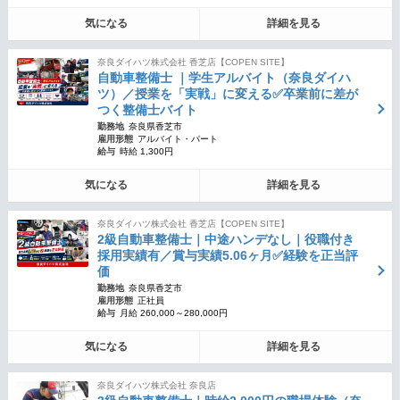
気になる
詳細を見る
奈良ダイハツ株式会社 香芝店【COPEN SITE】
自動車整備士 ｜学生アルバイト（奈良ダイハ
ツ）／授業を「実戦」に変える✅卒業前に差が
つく整備士バイト
勤務地
奈良県香芝市
雇用形態
アルバイト・パート
給与
時給 1,300円
気になる
詳細を見る
奈良ダイハツ株式会社 香芝店【COPEN SITE】
2級自動車整備士｜中途ハンデなし｜役職付き
採用実績有／賞与実績5.06ヶ月✅経験を正当評
価
勤務地
奈良県香芝市
雇用形態
正社員
給与
月給 260,000～280,000円
気になる
詳細を見る
奈良ダイハツ株式会社 奈良店