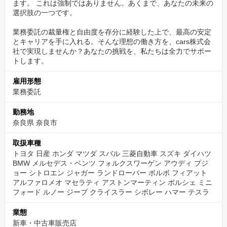
ます。 これは強制ではありません。あくまで、あなたの未来の
最新のEVから希少な輸入車まで、幅広い知識と技術を実践的に習
選択肢の一つです。
得できます。
業務委託の裁量権と自由度を存分に経験した上で、最高の安定
毎日が新しい発見と挑戦の連続で、あなたの整備士としてのスキ
とキャリアを手に入れる。そんな理想の働き方を、cars株式会
ルは飛躍的に向上するでしょう。
社で実現しませんか？あなたの挑戦を、私たちは全力でサポー
トします。
探求心があればあるほど、面白くなる仕事です。
雇用形態
業務委託
勤務地
奈良県 奈良市
取扱車種
トヨタ 日産 ホンダ マツダ スバル 三菱自動車 スズキ ダイハツ
BMW メルセデス・ベンツ フォルクスワーゲン アウディ プジ
ョー シトロエン ジャガー ランドローバー ボルボ フィアット
アルファロメオ マセラティ アストンマーティン ポルシェ ミニ
フォード ルノー ジープ クライスラー シボレー ハマー テスラ
業態
新車・中古車販売店