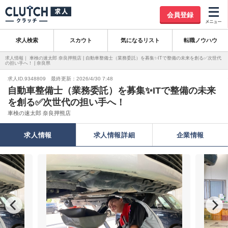
会員登録
求人検索
スカウト
気になるリスト
転職ノウハウ
求人情報｜ 車検の速太郎 奈良押熊店 | 自動車整備士（業務委託）を募集✨ITで整備の未来を創る✅次世代
の担い手へ！ | 奈良県
求人ID.9348809 最終更新：2026/4/30 7:48
自動車整備士（業務委託）を募集✨ITで整備の未来
を創る✅次世代の担い手へ！
車検の速太郎 奈良押熊店
求人情報
求人情報詳細
企業情報