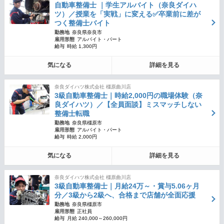
自動車整備士 ｜学生アルバイト（奈良ダイハ
ツ）／授業を「実戦」に変える✅卒業前に差が
つく整備士バイト
勤務地
奈良県奈良市
雇用形態
アルバイト・パート
給与
時給 1,300円
気になる
詳細を見る
奈良ダイハツ株式会社 橿原曲川店
3級自動車整備士｜時給2,000円の職場体験（奈
良ダイハツ）／【全員面談】ミスマッチしない
整備士転職
勤務地
奈良県橿原市
雇用形態
アルバイト・パート
給与
時給 2,000円
気になる
詳細を見る
奈良ダイハツ株式会社 橿原曲川店
3級自動車整備士｜月給24万～・賞与5.06ヶ月
分／3級から2級へ、合格まで店舗が全面応援
勤務地
奈良県橿原市
雇用形態
正社員
給与
月給 240,000～260,000円