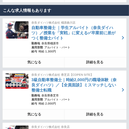
こんな求人情報もあります
奈良ダイハツ株式会社 橿原曲川店
自動車整備士 ｜学生アルバイト（奈良ダイハ
ツ）／授業を「実戦」に変える✅卒業前に差が
つく整備士バイト
勤務地
奈良県橿原市
雇用形態
アルバイト・パート
給与
時給 1,300円
気になる
詳細を見る
奈良ダイハツ株式会社 香芝店【COPEN SITE】
3級自動車整備士｜時給2,000円の職場体験（奈
良ダイハツ）／【全員面談】ミスマッチしない
整備士転職
勤務地
奈良県香芝市
雇用形態
アルバイト・パート
給与
時給 2,000円
気になる
詳細を見る
奈良ダイハツ株式会社 奈良店