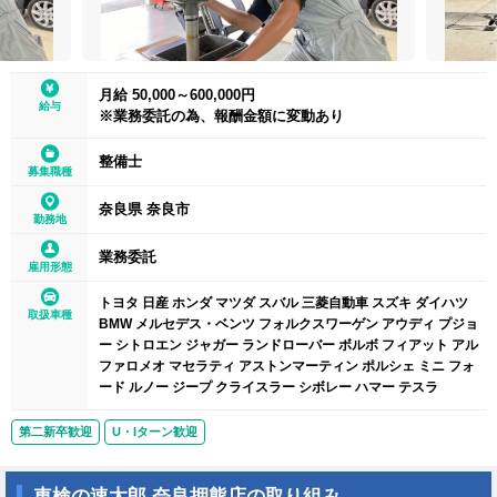
月給 50,000～600,000円
給与
※業務委託の為、報酬金額に変動あり
整備士
募集職種
奈良県 奈良市
勤務地
業務委託
雇用形態
トヨタ 日産 ホンダ マツダ スバル 三菱自動車 スズキ ダイハツ
取扱車種
BMW メルセデス・ベンツ フォルクスワーゲン アウディ プジョ
ー シトロエン ジャガー ランドローバー ボルボ フィアット アル
ファロメオ マセラティ アストンマーティン ポルシェ ミニ フォ
ード ルノー ジープ クライスラー シボレー ハマー テスラ
第二新卒歓迎
U・Iターン歓迎
車検の速太郎 奈良押熊店の取り組み