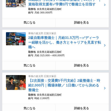
資格取得支援有✅学費0円で整備士を目指す
勤務地
奈良県北葛城郡広陵町
給与
月給 300,000円
気になる
詳細を見る
車検の速太郎 広陵大塚店
2級自動車整備士｜月給31.5万円～✅ディーラ
ー経験を活かし、働き方とキャリアを見直す転
職へ
勤務地
奈良県北葛城郡広陵町
給与
月給 315,000～400,000円
気になる
詳細を見る
車検の速太郎 広陵大塚店
【2次面接：交通費5千円支給】2級整備士・時
給2,000円｜職場体験／ 1日働いてから決める
整備士
勤務地
奈良県北葛城郡広陵町
給与
時給 2,000円
気になる
詳細を見る