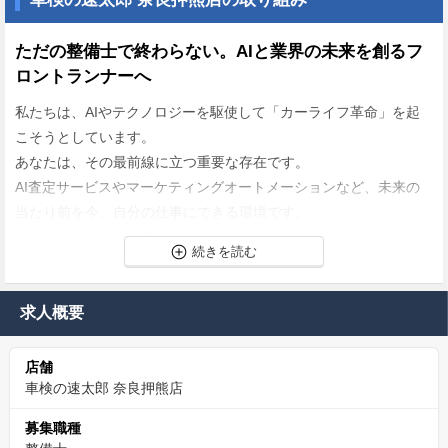
ただの整備士で終わらない。AIと業界の未来を創るフ
ロントランナーへ
私たちは、AIやテクノロジーを駆使して「カーライフ革命」を起
こそうとしています。
あなたは、その最前線に立つ重要な存在です。
AI査定サービスやマーケティングオートメーションなど、未来の
当たり前を今、自分の仕事にできる環境です。
アナログな業界を変革していくダイナミズムを肌で感じながら、
整備士としての新たな価値を創造してください。あなたの仕事
が、業界の未来そのものになります。
求人概要
お客様の顔が見えるから、やりがいがダイレクトに感
じられる
店舗
車検の速太郎 奈良押熊店
当社のクイック車検では、お客様立ち合いのもとで作業を行いま
す。
募集職種
デジタルツールを使い、分かりやすく車の状態を説明し、最適な