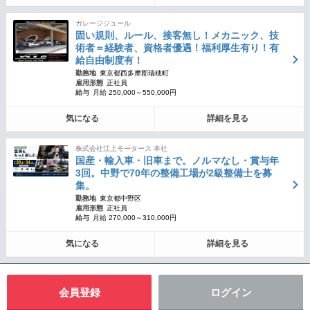
ガレージジュール
固い規則、ルール、接客無し！メカニック、技
術者＝経験者、資格者優遇！福利厚生有り！有
給自由制度有！
勤務地
東京都西多摩郡瑞穂町
雇用形態
正社員
給与
月給 250,000～550,000円
気になる
詳細を見る
株式会社江上モータース 本社
国産・輸入車・旧車まで。ノルマなし・賞与年
3回。中野で70年の整備工場が2級整備士を募
集。
勤務地
東京都中野区
雇用形態
正社員
給与
月給 270,000～310,000円
気になる
詳細を見る
会員登録
ログイン