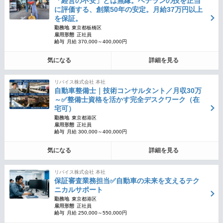
「経営の不安」とは無縁。ベテランの技を正当
に評価する、創業50年の安定。月給37万円以上
を保証。
勤務地
東京都板橋区
雇用形態
正社員
給与
月給 370,000～400,000円
気になる
詳細を見る
リバイス株式会社 本社
自動車整備士｜技術コンサルタント／月収30万
～✅整備士資格を活かす完全デスクワーク（在
宅可）
勤務地
東京都港区
雇用形態
正社員
給与
月給 300,000～400,000円
気になる
詳細を見る
リバイス株式会社 本社
保証審査業務担当✅自動車の未来を支えるテク
ニカルサポート
勤務地
東京都港区
雇用形態
正社員
給与
月給 250,000～550,000円