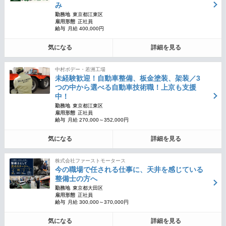
み
勤務地
東京都江東区
雇用形態
正社員
給与
月給 400,000円
気になる
詳細を見る
中村ボデー・若洲工場
未経験歓迎！自動車整備、板金塗装、架装／3
つの中から選べる自動車技術職！上京も支援
中！
勤務地
東京都江東区
雇用形態
正社員
給与
月給 270,000～352,000円
気になる
詳細を見る
株式会社ファーストモータース
今の職場で任される仕事に、天井を感じている
整備士の方へ
勤務地
東京都大田区
雇用形態
正社員
給与
月給 300,000～370,000円
気になる
詳細を見る