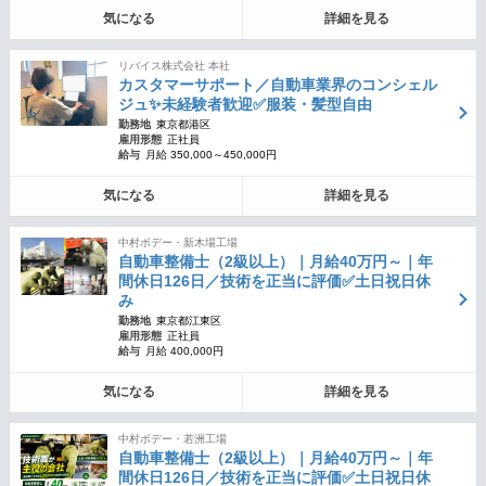
気になる
詳細を見る
リバイス株式会社 本社
カスタマーサポート／自動車業界のコンシェル
ジュ✨未経験者歓迎✅服装・髪型自由
勤務地
東京都港区
雇用形態
正社員
給与
月給 350,000～450,000円
気になる
詳細を見る
中村ボデー・新木場工場
自動車整備士（2級以上）｜月給40万円～｜年
間休日126日／技術を正当に評価✅土日祝日休
み
勤務地
東京都江東区
雇用形態
正社員
給与
月給 400,000円
気になる
詳細を見る
中村ボデー・若洲工場
自動車整備士（2級以上）｜月給40万円～｜年
間休日126日／技術を正当に評価✅土日祝日休