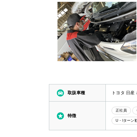
取扱車種
トヨタ 日産
正社員
特徴
U・Iターン