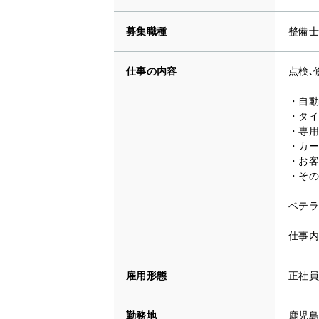
募集職種
整備士
仕事の内容
点検､
・自動
・タイ
・専用
・カー
・お客
・その
ベテラ
仕事内
雇用形態
正社員
勤務地
鹿児島