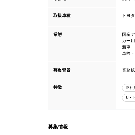
取扱車種
トヨタ
業態
国産デ
カー用
新車・
車検・
募集背景
業務拡
特徴
正社
U・
募集情報