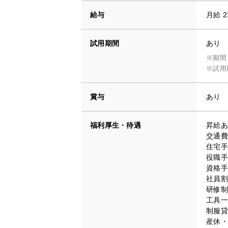
給与
月給 2
試用期間
あり
※期間
※試用
賞与
あり
福利厚生・待遇
昇給あ
交通費
住宅手
役職手
資格手
社員割
研修制
工具一
制服貸
産休・