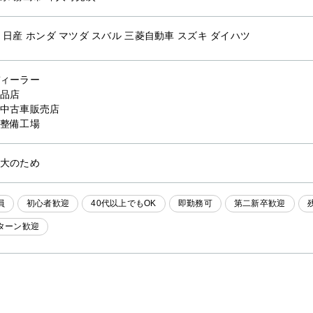
 日産 ホンダ マツダ スバル 三菱自動車 スズキ ダイハツ
ィーラー
品店
中古車販売店
整備工場
大のため
員
初心者歓迎
40代以上でもOK
即勤務可
第二新卒歓迎
Iターン歓迎