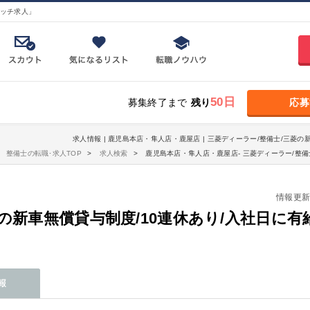
ッチ求人」
50日
募集終了まで
残り
応募
求人情報 | 鹿児島本店・隼人店・鹿屋店 | 三菱ディーラー/整備士/三菱の
整備士の転職･求人TOP
求人検索
鹿児島本店・隼人店・鹿屋店- 三菱ディーラー/整備
情報更新日：
の新車無償貸与制度/10連休あり/入社日に有