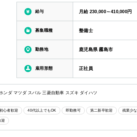
給与
月給 230,000～410,000円
募集職種
整備士
勤務地
鹿児島県 霧島市
雇用形態
正社員
 ホンダ マツダ スバル 三菱自動車 スズキ ダイハツ
初心者歓迎
40代以上でもOK
即勤務可
第二新卒歓迎
残業少
歓迎