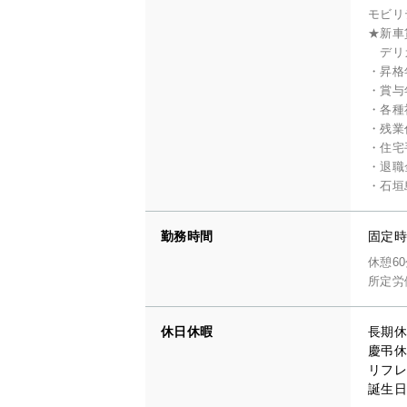
モビリ
★新車
デリカ
・昇格
・賞与
・各種
・残業
・住宅手
・退職
・石垣
勤務時間
固定時間
休憩6
所定労
休日休暇
長期休
慶弔休
リフレ
誕生日