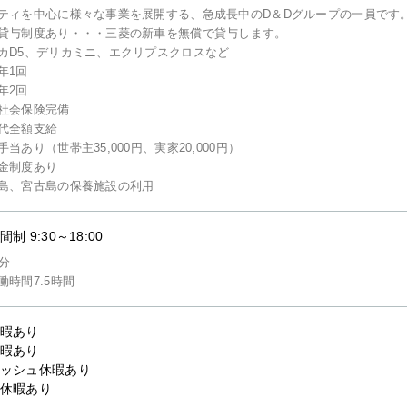
ティを中心に様々な事業を展開する、急成長中のD＆Dグループの一員です
貸与制度あり・・・三菱の新車を無償で貸与します。
D5、デリカミニ、エクリプスクロスなど
年1回
年2回
社会保険完備
代全額支給
当あり（世帯主35,000円、実家20,000円）
金制度あり
島、宮古島の保養施設の利用
制 9:30～18:00
0分
働時間7.5時間
暇あり
暇あり
ッシュ休暇あり
休暇あり