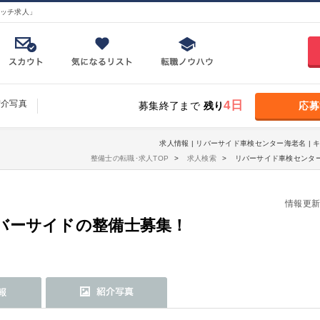
ッチ求人」
紹介写真
4日
募集終了まで
残り
応募
求人情報 | リバーサイド車検センター海老名 |
整備士の転職･求人TOP
求人検索
リバーサイド車検センター
情報更新日：
バーサイドの整備士募集！