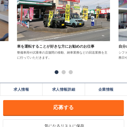
車を運転することが好きな方にお勧めのお仕事
自分
整備車両や試乗車の店舗間の移動、納車業務などの回送業務を主
シフ
に行っていただきます。
務日
求人情報
求人情報詳細
企業情報
応募する
気になるリストに保存