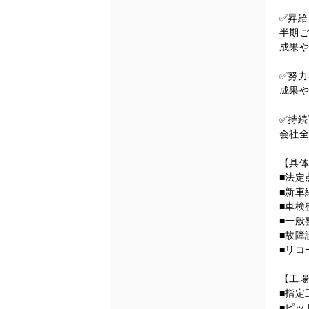
✅昇給
半期ご
成果や
✅努力
成果や
✅持続
会社全
【具体
■法定
■新車
■車検
■一般
■故障
■リコ
【工場
■指定
■ピッ