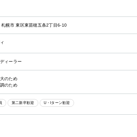
 札幌市 東区東苗穂五条2丁目6-10
ィ
ディーラー
大のため
調のため
員
第二新卒歓迎
U・Iターン歓迎