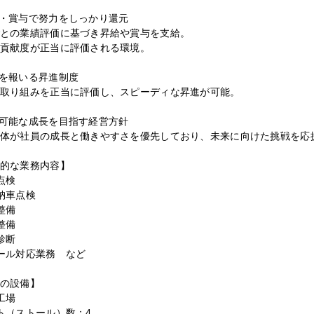
・賞与で努力をしっかり還元
との業績評価に基づき昇給や賞与を支給。
貢献度が正当に評価される環境。
を報いる昇進制度
取り組みを正当に評価し、スピーディな昇進が可能。
可能な成長を目指す経営方針
体が社員の成長と働きやすさを優先しており、未来に向けた挑戦を応
的な業務内容】
点検
納車点検
整備
整備
診断
ール対応業務 など
の設備】
工場
ト（ストール）数：4