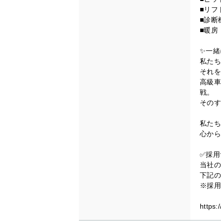
■リフ
■診断
■暖房
✨一緒
私たち
それを
高級車
戦。
そのす
私たち
心から
✅採用
当社の
下記の
※採用
https: