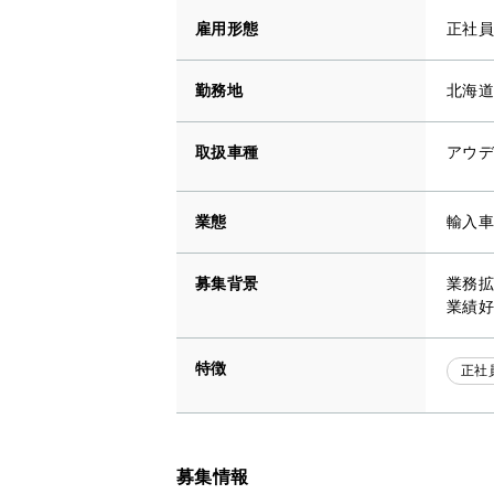
雇用形態
正社員
勤務地
北海道
取扱車種
アウデ
業態
輸入車
募集背景
業務拡
業績好
特徴
正社
募集情報