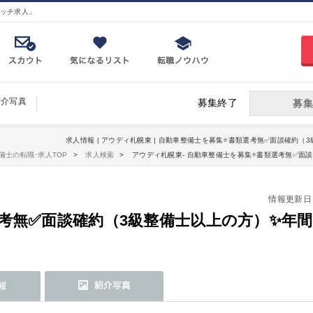
ッチ求人」
紹介写真
募集終了
募集
求人情報 | アウディ札幌東 | 自動車整備士を募集⭐書類選考無✅面談確約（3
備士の転職･求人TOP
求人検索
アウディ札幌東- 自動車整備士を募集⭐書類選考無✅面
情報更新日：20
考無✅面談確約（3級整備士以上の方）✨年間