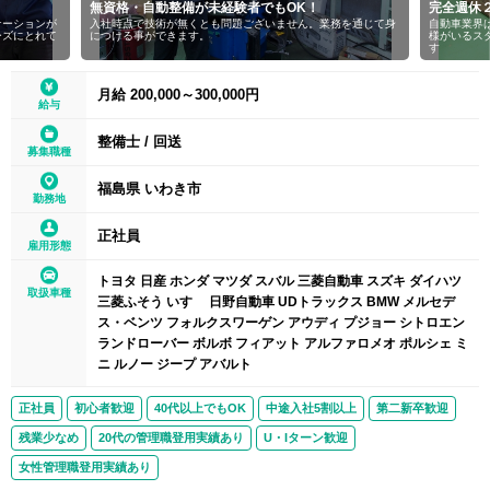
無資格・自動整備が未経験者でもOK！
完全週休
ケーションが
入社時点で技術が無くとも問題ございません。業務を通じて身
自動車業界
ーズにとれて
につける事ができます。
様がいるス
す
月給 200,000～300,000円
給与
整備士
/
回送
募集職種
福島県 いわき市
勤務地
正社員
雇用形態
トヨタ 日産 ホンダ マツダ スバル 三菱自動車 スズキ ダイハツ
取扱車種
三菱ふそう いすゞ 日野自動車 UDトラックス BMW メルセデ
ス・ベンツ フォルクスワーゲン アウディ プジョー シトロエン
ランドローバー ボルボ フィアット アルファロメオ ポルシェ ミ
ニ ルノー ジープ アバルト
正社員
初心者歓迎
40代以上でもOK
中途入社5割以上
第二新卒歓迎
残業少なめ
20代の管理職登用実績あり
U・Iターン歓迎
女性管理職登用実績あり