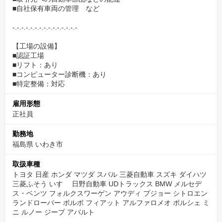
■自社保有車両の管理 など
く様々な年代の方が活躍しています。
普段から話をしながら仕事をするよう
-.-.-.-.-.-.-.-.-.-.-.-.-.-.-
なコミュニケーションが取りやすい職場雰囲気なので職種間の連
【工場の設備】
携もスムーズにとれています。
■認証工場
■リフト：あり
タイヤ・オイル・バッテリーなど扱っている商品は社員割引で購
■コンピューター診断機：あり
入できる福利厚生も完備！
■特定整備：対応
雇用形態
正社員
勤務地
福島県 いわき市
取扱車種
トヨタ 日産 ホンダ マツダ スバル 三菱自動車 スズキ ダイハツ
三菱ふそう いすゞ 日野自動車 UDトラックス BMW メルセデ
ス・ベンツ フォルクスワーゲン アウディ プジョー シトロエン
ランドローバー ボルボ フィアット アルファロメオ ポルシェ ミ
ニ ルノー ジープ アバルト