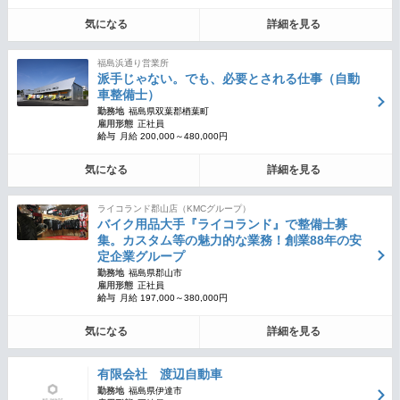
気になる
詳細を見る
福島浜通り営業所
派手じゃない。でも、必要とされる仕事（自動
車整備士）
勤務地
福島県双葉郡楢葉町
雇用形態
正社員
給与
月給 200,000～480,000円
気になる
詳細を見る
ライコランド郡山店（KMCグループ）
バイク用品大手『ライコランド』で整備士募
集。カスタム等の魅力的な業務！創業88年の安
定企業グループ
勤務地
福島県郡山市
雇用形態
正社員
給与
月給 197,000～380,000円
気になる
詳細を見る
有限会社 渡辺自動車
勤務地
福島県伊達市