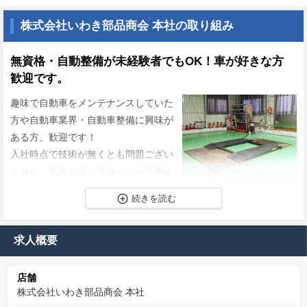
株式会社いわき部品商会 本社の取り組み
無資格・自動整備が未経験者でもOK！車が好きな方
歓迎です。
趣味で自動車をメンテナンスしていた
方や自動車業界・自動車整備に興味が
ある方、歓迎です！
入社時点で技術が無くとも問題ござい
ません。業務を通じて身につける事が
できます。
備え付けの工具が一通りございますので、自費購入の必要はござ
いません。ご自分の使い勝手の良い工具を持ち込みしていただく
求人概要
ことも可能です。
店舗
土日祝が休みの完全週休２日制。残業も少なめです！
株式会社いわき部品商会 本社