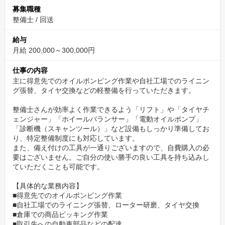
自動車業界は土日祝が出勤の企業も多
募集職種
いかと思いますが、当社ではご家族・
整備士
/
回送
お子様がいるスタッフも働きやすい様
給与
に、お休みは土曜日＋日曜日＋祝日の
月給 200,000～300,000円
完全週休2日制です。
残業も月間5時間程度と少なめで、年
仕事の内容
末年始や夏季休暇など長期休暇もあります。
主に得意先でのオイルポンピング作業や自社工場でのライニン
グ張替、タイヤ交換などの軽整備を行っていただきます。
※年間休日130日（125日＋有休取得義務5日）
整備士さんが効率よく作業できるよう「リフト」や「タイヤチ
ご家族との時間やプライベートの時間もしっかり確保し、気持ち
ェンジャー」「ホイールバランサー」「電動オイルポンプ」
「診断機（スキャンツール）」など設備もしっかり準備してお
よく仕事に向かってください。
り、特定整備制度にも対応しています。
また、備え付けの工具が一通りございますので、自費購入の必
20代～60代まで幅広く在籍。コミュニケーションも
要はございません。ご自分の使い勝手の良い工具を持ち込みし
取りやすい職場です。
ていただくことも可能です。
在籍スタッフの男女比は50%ずつ、年
【具体的な業務内容】
■得意先でのオイルポンピング作業
代は20代：15%／30代：15%／40
■自社工場でのライニング張替、ローター研磨、タイヤ交換
代：40%／50代：15%／60代：15%
■倉庫での商品ピッキング作業
と40代が少し多いものの、バランスよ
■取引先への自動車部品などの配達