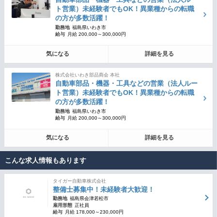
ト営業）未経験者でもOK！異業種からの転職
の方が多数活躍！
勤務地
福島県いわき市
給与
月給 200,000～300,000円
気になる
詳細を見る
株式会社いわき部品商会 本社
自動車部品・機器・工具などの営業（法人ルー
ト営業）未経験者でもOK！異業種からの転職
の方が多数活躍！
勤務地
福島県いわき市
給与
月給 200,000～300,000円
気になる
詳細を見る
こんな求人情報もあります
タイガー自動車株式会社
整備士募集中！未経験者大歓迎！
勤務地
福島県会津若松市
雇用形態
正社員
給与
月給 178,000～230,000円