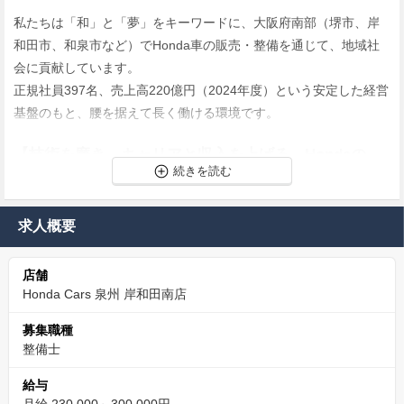
私たちは「和」と「夢」をキーワードに、大阪府南部（堺市、岸
和田市、和泉市など）でHonda車の販売・整備を通じて、地域社
会に貢献しています。
正規社員397名、売上高220億円（2024年度）という安定した経営
基盤のもと、腰を据えて長く働ける環境です。
【技術を磨き、キャリアと収入を上げる。Hondaの
「働きやすい」環境で。】
当社の魅力は、
求人概要
①「充実の教育体制」
店舗
②「明確なキャリアパス」
Honda Cars 泉州 岸和田南店
③「働きやすい職場環境」
募集職種
の3つが揃っていることです。
整備士
給与
「資格はある。でも、今のままでは将来が不安…」 そんなあなた