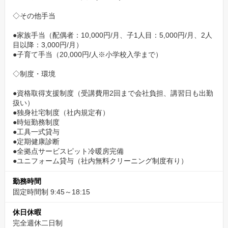
◇その他手当
●家族手当（配偶者：10,000円/月、子1人目：5,000円/月、2人
目以降：3,000円/月）
●子育て手当（20,000円/人※小学校入学まで）
◇制度・環境
●資格取得支援制度（受講費用2回まで会社負担、講習日も出勤
扱い）
●独身社宅制度（社内規定有）
●時短勤務制度
●工具一式貸与
●定期健康診断
●全拠点サービスピット冷暖房完備
●ユニフォーム貸与（社内無料クリーニング制度有り）
勤務時間
固定時間制 9:45～18:15
休日休暇
完全週休二日制