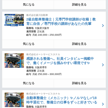
気になる
詳細を見る
株式会社森川自動車
2級自動車整備士｜元専門学校講師が在籍｜教
育に自信 ／専門学校の講師があなたの先輩
勤務地
大阪府大阪市
雇用形態
正社員
給与
月給 240,000～250,000円
気になる
詳細を見る
株式会社オートサービスタナカ
感謝される整備へ。社員インタビュー掲載中
で、働くイメージを掴みやすい環境です✨
勤務地
大阪府堺市
雇用形態
正社員
給与
月給 250,000～300,000円
気になる
詳細を見る
株式会社オートサービスタナカ
自動車整備士（メカニック）✨ノルマなし✅18
時半退社で、整備士の仕事をずっと好きでいる
勤務地
大阪府堺市