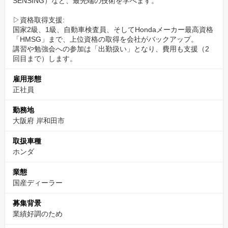
SENSING）など、最先端の技術を学べます。
この公休日を土日や祝日に充て、家族行事や友人の結婚式に参加
する先輩も多数います。
▷資格取得支援:
国家2級、1級、自動車検査員、そしてHondaメーカー最高資格
3.「人」と「設備」が揃った教育環境
「HMSG」まで、上位資格の取得を会社がバックアップ。
講習や勉強会への参加は「出勤扱い」となり、費用も支援（2
経験が浅い方、ブランクがある方でも安心して技術を学べます。
回目まで）します。
雇用形態
▷教育熱心なサービス課長:
正社員
営業職から整備士になった課長が、あなたの目線に立ってフォロ
ー。
勤務地
大阪府 岸和田市
▷出勤扱いの資格取得支援:
取扱車種
休日に講習へ行く必要はありません。
ホンダ
勤務時間内に、給与をもらいながらスキルアップできます。
業態
国産ディーラー
▷冷暖房完備のピット:
整備士の健康と集中力を第一に考え、全店舗の工場に冷暖房を完
募集背景
備しています。
業績好調のため