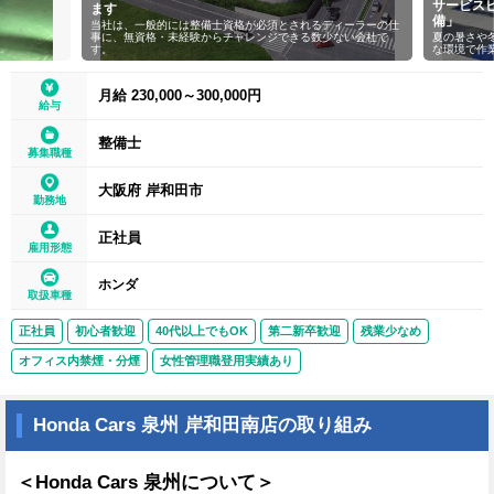
サービス
ます
備」
当社は、一般的には整備士資格が必須とされるディーラーの仕
事に、無資格・未経験からチャレンジできる数少ない会社で
夏の暑さや
す。
な環境で作
月給 230,000～300,000円
給与
整備士
募集職種
大阪府 岸和田市
勤務地
正社員
雇用形態
ホンダ
取扱車種
正社員
初心者歓迎
40代以上でもOK
第二新卒歓迎
残業少なめ
オフィス内禁煙・分煙
女性管理職登用実績あり
Honda Cars 泉州 岸和田南店の取り組み
＜Honda Cars 泉州について＞