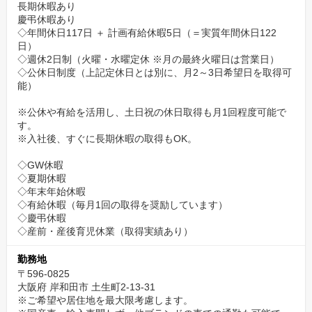
長期休暇あり
慶弔休暇あり
◇年間休日117日 ＋ 計画有給休暇5日（＝実質年間休日122
日）
◇週休2日制（火曜・水曜定休 ※月の最終火曜日は営業日）
◇公休日制度（上記定休日とは別に、月2～3日希望日を取得可
能）
※公休や有給を活用し、土日祝の休日取得も月1回程度可能で
す。
※入社後、すぐに長期休暇の取得もOK。
◇GW休暇
◇夏期休暇
◇年末年始休暇
◇有給休暇（毎月1回の取得を奨励しています）
◇慶弔休暇
◇産前・産後育児休業（取得実績あり）
勤務地
〒596-0825
大阪府 岸和田市 土生町2-13-31
※ご希望や居住地を最大限考慮します。