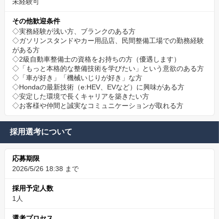
未経験可
その他歓迎条件
◇実務経験が浅い方、ブランクのある方
◇ガソリンスタンドやカー用品店、民間整備工場での勤務経験
がある方
◇2級自動車整備士の資格をお持ちの方（優遇します）
◇「もっと本格的な整備技術を学びたい」という意欲のある方
◇「車が好き」「機械いじりが好き」な方
◇Hondaの最新技術（e:HEV、EVなど）に興味がある方
◇安定した環境で長くキャリアを築きたい方
◇お客様や仲間と誠実なコミュニケーションが取れる方
採用選考について
応募期限
2026/5/26 18:38 まで
採用予定人数
1人
選考プロセス