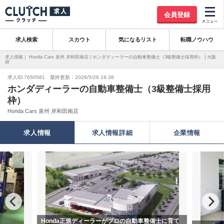
会員登録
求人検索
スカウト
気になるリスト
転職ノウハウ
求人情報｜ Honda Cars 泉州 岸和田南店 | ホンダディーラーの自動車整備士（3級整備士採用枠） | 大阪
府
求人ID.7650581 最終更新：2026/5/26 18:38
ホンダディーラーの自動車整備士（3級整備士採用
枠）
Honda Cars 泉州 岸和田南店
求人情報
求人情報詳細
企業情報
Honda正規ディーラーがプロの自動車整備士に育て