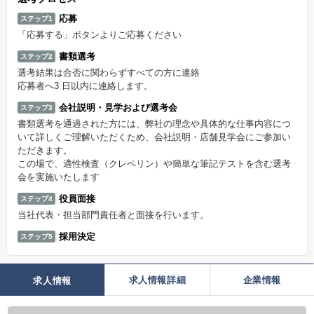
応募
ステップ1
「応募する」ボタンよりご応募ください
書類選考
ステップ2
選考結果は合否に関わらずすべての方に連絡
応募者へ3 日以内に連絡します。
会社説明・見学および選考会
ステップ3
書類選考を通過された方には、弊社の理念や具体的な仕事内容につ
いて詳しくご理解いただくため、会社説明・店舗見学会にご参加い
ただきます。
この場で、適性検査（クレペリン）や簡単な筆記テストを含む選考
会を実施いたします
役員面接
ステップ4
当社代表・担当部門責任者と面接を行います。
採用決定
ステップ5
求人情報詳細
企業情報
求人情報