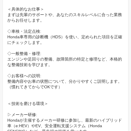
＜具体的なお仕事＞
2.「残業ほぼゼロ」と「土日も休める」柔軟な休日
まずは先輩のサポートや、あなたのスキルレベルに合った業務
からお任せします。
「ディーラーは残業が多くて休めない」そんなイメージとは無縁
です。
◇車検・法定点検:
Honda車専用の診断機（HDS）を使い、定められた項目を正確
にチェックします。
▷残業ほぼゼロ:
会社全体で「残業ゼロ」を推進。
◇一般整備・修理:
2024年のサービスエンジニアの平均残業時間は、月9時間11分。
エンジンや足回りの整備、故障箇所の特定と修理など、本格的
な整備技術を学びます。
18:15の定時にはピットを消灯し、プライベートの時間を大切にで
きます。
◇お客様への説明:
整備内容やお車の状態について、分かりやすくご説明します。
（慣れてきてからでOKです）
実質、年間休日122日: 年間休日117日に加え、計画有給5日を必ず
取得。
＜技術を磨ける環境＞
▷土日祝も休めます:
▷メーカー研修:
定休日の火曜・水曜に加え、「公休日（月2～3日）」を自由に設
Hondaが主催するメーカー研修に参加し、最新のハイブリッド
定できます。
車（e:HEV）やEV、安全運転支援システム（Honda