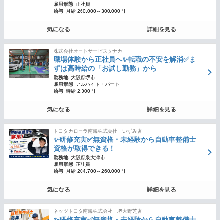
雇用形態
正社員
給与
月給 260,000～300,000円
気になる
詳細を見る
株式会社オートサービスタナカ
職場体験から正社員へ✨転職の不安を解消✅ま
ずは高時給の「お試し勤務」から
勤務地
大阪府堺市
雇用形態
アルバイト・パート
給与
時給 2,000円
気になる
詳細を見る
トヨタカローラ南海株式会社 いずみ店
✨研修充実✅無資格・未経験から自動車整備士
資格が取得できる！
勤務地
大阪府泉大津市
雇用形態
正社員
給与
月給 204,700～260,000円
気になる
詳細を見る
ネッツトヨタ南海株式会社 堺大野芝店
✨研修充実✅無資格・未経験から自動車整備士