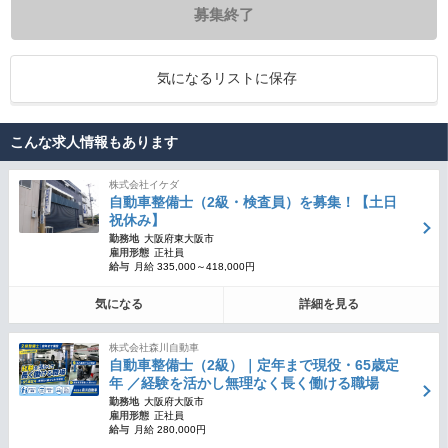
募集終了
気になるリストに保存
こんな求人情報もあります
株式会社イケダ
自動車整備士（2級・検査員）を募集！【土日
祝休み】
勤務地
大阪府東大阪市
雇用形態
正社員
給与
月給 335,000～418,000円
気になる
詳細を見る
株式会社森川自動車
自動車整備士（2級）｜定年まで現役・65歳定
年 ／経験を活かし無理なく長く働ける職場
勤務地
大阪府大阪市
雇用形態
正社員
給与
月給 280,000円