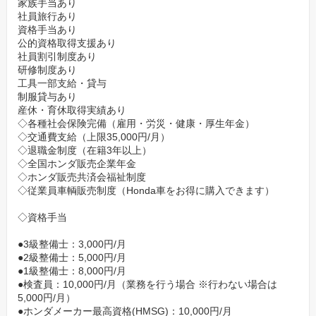
家族手当あり
社員旅行あり
資格手当あり
公的資格取得支援あり
社員割引制度あり
研修制度あり
工具一部支給・貸与
制服貸与あり
産休・育休取得実績あり
◇各種社会保険完備（雇用・労災・健康・厚生年金）
◇交通費支給（上限35,000円/月）
◇退職金制度（在籍3年以上）
◇全国ホンダ販売企業年金
◇ホンダ販売共済会福祉制度
◇従業員車輌販売制度（Honda車をお得に購入できます）
◇資格手当
●3級整備士：3,000円/月
●2級整備士：5,000円/月
●1級整備士：8,000円/月
●検査員：10,000円/月（業務を行う場合 ※行わない場合は
5,000円/月）
●ホンダメーカー最高資格(HMSG)：10,000円/月