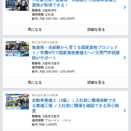
資格が取得できる！
勤務地
大阪府堺市
雇用形態
正社員
給与
月給 204,700～260,000円
気になる
詳細を見る
株式会社森川自動車
無資格・未経験から育てる国家資格プロジェク
ト／学費0円で国家資格整備士へ✅元専門学校講
師がサポート
勤務地
大阪府大阪市
雇用形態
正社員
給与
月給 200,000～220,000円
気になる
詳細を見る
株式会社森川自動車
自動車整備士（2級）｜入社前に職場体験でき
る整備工場 ／入社前に職場を確認できる安心制
度
勤務地
大阪府大阪市
雇用形態
アルバイト・パート
給与
時給 1,800円