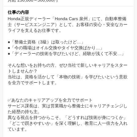
月給 230,000～300,000円
のための環境が、Honda Cars 泉州にはあります。
仕事の内容
1. 頑張りが「年収」になるキャリアアップ
Honda正規ディーラー「Honda Cars 泉州」にて、自動車整備
士（サービスエンジニア）として、お客様の安心・安全なカー
当社は、あなたの「技術を磨きたい」という意欲を、給与とキャ
ライフを支えるお仕事です。
リアで正当に評価します。
●「整備士資格（3級）は取ったけど…」
●「今の職場はオイル交換やタイヤ交換ばかり…」
▷明確な資格手当:
●「ディーラーの技術を学びたいけど、経験が浅くて不安…」
3級（月3千円）→ 2級（月5千円）→ 検査員（月1万円）→
そんな想いをお持ちの方、ぜひ当社で新しいキャリアをスター
HMSG（月1万円）と、スキルアップが毎月の給与に直結します。
トしませんか？
当社は、資格を活かして「本物の技術」を学びたいという意欲
▷リアルな年収例（有資格者）:
を全力でサポートします。
・年収551万円（31歳／経験3年）
・年収519万円（42歳／経験1年6ヶ月）
✅あなたのキャリアアップを全力でサポート
・年収497万円（31歳／経験4年10ヶ月）
サービス課長は、実は営業職から整備士にキャリアチェンジし
た経歴の持ち主。
異なる視点を持つからこそ、「どうすれば技術が身につくか」
▷目指せるキャリア:
「どこで躓きやすいか」を深く理解し、教育に人一倍力を入れ
整備士として技術を極めた後、工場長へのキャリアアップも可能
ています。
です。