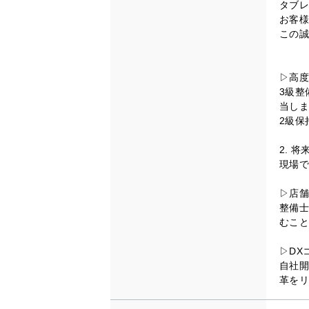
タブレ
お客様
この誠
▷高度
3級整
当しま
2級保
2. 
現場で
▷店舗
整備士
むこと
▷DX
自社開
革をリ