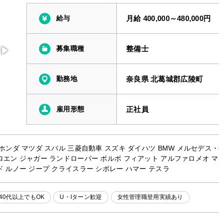
給与
月給 400,000～480,000円
募集職種
整備士
勤務地
奈良県 北葛城郡広陵町
雇用形態
正社員
 ホンダ マツダ スバル 三菱自動車 スズキ ダイハツ BMW メルセデス
ロエン ジャガー ランドローバー ボルボ フィアット アルファロメオ 
ド ルノー ジープ クライスラー シボレー ハマー テスラ
40代以上でもOK
U・Iターン歓迎
女性管理職登用実績あり