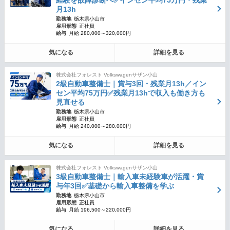
経験を故障診断へ✅インセン平均75万円・残業
月13h
勤務地
栃木県小山市
雇用形態
正社員
給与
月給 280,000～320,000円
気になる
詳細を見る
株式会社フォレスト Volkswagenサザン小山
2級自動車整備士｜賞与3回・残業月13h／イン
セン平均75万円✅残業月13hで収入も働き方も
見直せる
勤務地
栃木県小山市
雇用形態
正社員
給与
月給 240,000～280,000円
気になる
詳細を見る
株式会社フォレスト Volkswagenサザン小山
3級自動車整備士｜輸入車未経験車が活躍・賞
与年3回✅基礎から輸入車整備を学ぶ
勤務地
栃木県小山市
雇用形態
正社員
給与
月給 196,500～220,000円
気になる
詳細を見る