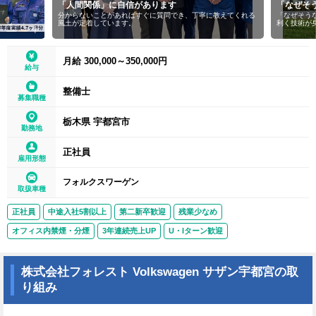
「人間関係」に自信があります
「なぜそ
分からないことがあればすぐに質問でき、丁寧に教えてくれる
「なぜそう
風土が定着しています。
利く技術が
月給 300,000～350,000円
給与
整備士
募集職種
栃木県 宇都宮市
勤務地
正社員
雇用形態
フォルクスワーゲン
取扱車種
正社員
中途入社5割以上
第二新卒歓迎
残業少なめ
オフィス内禁煙・分煙
3年連続売上UP
U・Iターン歓迎
株式会社フォレスト Volkswagen サザン宇都宮の取
り組み