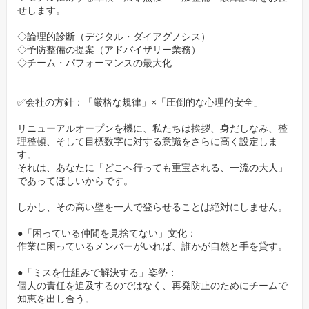
せします。
●18:10の定時退社を仕組み化。
◇論理的診断（デジタル・ダイアグノシス）
●有給休暇取得の強力な推奨（実質年休120日以上）。
◇予防整備の提案（アドバイザリー業務）
◇チーム・パフォーマンスの最大化
GW・夏季・年末年始の大型連休（各8〜9日間）。
家族と夕食を囲み、趣味でリフレッシュする。
✅会社の方針：「厳格な規律」×「圧倒的な心理的安全」
その心の余裕があってこそ、お客様の車に対する繊細な気配り
リニューアルオープンを機に、私たちは挨拶、身だしなみ、整
や、ミスを許さない集中力が生まれるのです。
理整頓、そして目標数字に対する意識をさらに高く設定しま
す。
✅第二の創業メンバーとしての誇り
それは、あなたに「どこへ行っても重宝される、一流の大人」
であってほしいからです。
今回の募集は、ただの「増員」ではありません。
新しい店舗の歴史を、ゼロから書き込んでいく「創業メンバー」
しかし、その高い壁を一人で登らせることは絶対にしません。
の募集です。
●「困っている仲間を見捨てない」文化：
「以前はこうだった」という過去の慣習に縛られず、「どうすれ
作業に困っているメンバーがいれば、誰かが自然と手を貸す。
ばもっと良くなるか」を自分たちで議論し、理想の職場を創り上
●「ミスを仕組みで解決する」姿勢：
げていく。
個人の責任を追及するのではなく、再発防止のためにチームで
そのプロセスに携われるのは、このリニューアルのタイミングで
知恵を出し合う。
入社する方だけの特権です。