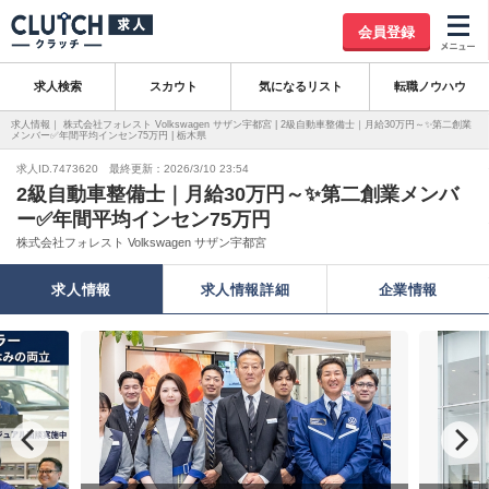
会員登録
求人検索
スカウト
気になるリスト
転職ノウハウ
求人情報｜ 株式会社フォレスト Volkswagen サザン宇都宮 | 2級自動車整備士｜月給30万円～✨第二創業
メンバー✅年間平均インセン75万円 | 栃木県
求人ID.7473620 最終更新：2026/3/10 23:54
2級自動車整備士｜月給30万円～✨第二創業メンバ
ー✅年間平均インセン75万円
株式会社フォレスト Volkswagen サザン宇都宮
求人情報
求人情報詳細
企業情報