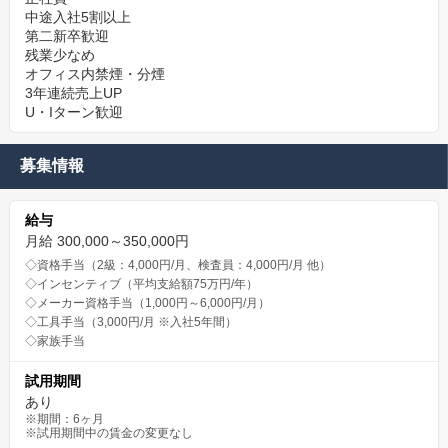
中途入社5割以上
第二新卒歓迎
残業少なめ
オフィス内禁煙・分煙
3年連続売上UP
U・Iターン歓迎
募集情報
給与
月給 300,000～350,000円
◇資格手当（2級：4,000円/月、検査員：4,000円/月 他）
◇インセンティブ（平均支給額75万円/年）
◇メーカー資格手当（1,000円～6,000円/月）
◇工具手当（3,000円/月 ※入社5年間）
◇家族手当
試用期間
あり
※期間：6ヶ月
※試用期間中の賃金の変更なし