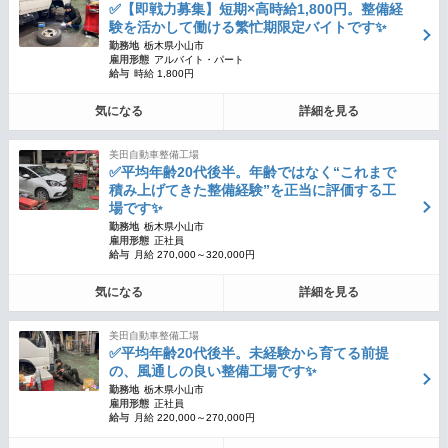
✅【即戦力募集】短期×高時給1,800円。整備経
験を活かして働ける繁忙期限定バイトです✨
勤務地
栃木県小山市
雇用形態
アルバイト・パート
給与
時給 1,800円
気になる
詳細を見る
美田自動車整備工場
✅平均年齢20代後半。年齢ではなく“これまで
積み上げてきた整備経験”を正当に評価する工
場です✨
勤務地
栃木県小山市
雇用形態
正社員
給与
月給 270,000～320,000円
気になる
詳細を見る
美田自動車整備工場
✅平均年齢20代後半。未経験から育てる前提
の、風通しの良い整備工場です✨
勤務地
栃木県小山市
雇用形態
正社員
給与
月給 220,000～270,000円