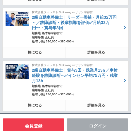
株式会社フォレスト Volkswagenサザン宇都宮
2級自動車整備士｜リーダー候補・月給32万円
～／故障診断・後輩指導を評価✅月給32万
円〜・賞与年3回
勤務地
栃木県宇都宮市
雇用形態
正社員
給与
月給 320,000～380,000円
気になる
詳細を見る
株式会社フォレスト Volkswagenサザン宇都宮
2級自動車整備士｜賞与3回・残業月13h／車検
経験を故障診断へ✅インセン平均75万円・残業
月13h
勤務地
栃木県宇都宮市
雇用形態
正社員
給与
月給 280,000～320,000円
気になる
詳細を見る
会員登録
ログイン