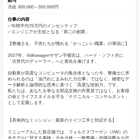
給与
✅キャリアのビジョン：世界一のブランドで「マイス
月給 300,000～350,000円
ター」を目指す
仕事の内容
VWには、世界統一の厳格な資格制度があります。
✅年間平均75万円のインセンティブ
✅エンジニアが主役となる「第二の創業」
私たちは、この資格取得を「個人の努力」に任せるのではなく、
「会社の戦略」として支援します。
【整備士を、子供たちが憧れる「かっこいい職業」の筆頭に】
2027年、Volkswagenサザン宇都宮は、ハード・ソフト共に
●資格取得費用・研修費は100%会社負担。
「次世代のディーラー」へと進化を遂げます。
●各モジュールごとの手当や、マイスター取得時の一時金を完備。
リニューアルした新店舗は、まさに「学びの聖地」です。
自動車が高度なコンピュータの集合体となった今、整備士に求
められるのは「油汚れにまみれた力仕事」ではなく、緻密なデ
ここで得た技術は、あなたが一生食いっぱぐれないための「最強
ータ解析と論理的な思考に基づく「高度な技術力」です。
の武器」になるはずです。
私たちは、あなたを単なる部品交換の作業員ではなく、お客様
の命とライフスタイルを守る「テクニカル・コンサルタント」
✅働き方の再定義：残業13h・年休120日が「最高の
として定義します。
仕事」を支える
【具体的なミッション：最新のドイツ工学と対話する】
「整備士は過酷な労働環境で当たり前」という時代錯誤な考え
は、新店舗には持ち込みません。私たちは「休息も仕事の一部」
リニューアルした新店舗では、フォルクスワーゲン（VW）の
であると考えます。
全モデルに対する車検・法令点検・一般整備・故障診断をお任