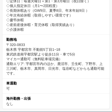
◇定休日：毎週火曜日＋第1・第3月曜日（祝日除く）
◇個人指定休日（月1〜2回程度）
◇長期休暇あり（GW9日、夏季8日、年末年始9日 ）
◇年次有給休暇（取得しやすい環境です）
◇慶弔休暇
◇産前産後休暇・育児休暇（取得実績あり）
◇介護休暇
勤務地
〒320-0833
栃木県 宇都宮市 不動前5丁目1−18
東武鉄道南宇都宮駅より徒歩11分・車で5分
マイカー通勤可（無料駐車場完備）
通勤エリア: 宇都宮市内のほか、鹿沼市、壬生町、下野市、上
三川町、栃木市、真岡市、日光市、塩谷町などからも通勤可能
です。
車通勤
可
海外勤務・出張
なし