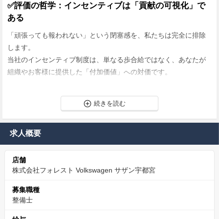
✅評価の哲学：インセンティブは「貢献の可視化」で
ある
「頑張っても報われない」という閉塞感を、私たちは完全に排除
します。
当社のインセンティブ制度は、単なる歩合給ではなく、あなたが
組織やお客様に提供した「付加価値」への対価です。
✨平均インセンティブ：年間約75万円
✨最高支給実績：年間138万円
リニューアル後の集客力向上により、この数字はさらに上積みさ
求人概要
れるチャンスがあります。基本給に加え、賞与（昨年度4.7ヶ月
分）とこのインセンティブが合わさることで、年収700万円超えも
店舗
現実的なキャリアパスとして描けます。
株式会社フォレスト Volkswagen サザン宇都宮
技術を磨くことが、家族を豊かにし、自分自身の自信に直結す
募集職種
る。
整備士
そんな「正当な成功」を掴み取ってください。