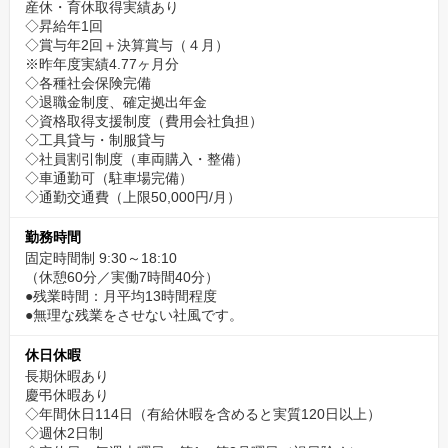
産休・育休取得実績あり
◇昇給年1回
◇賞与年2回＋決算賞与（４月）
※昨年度実績4.77ヶ月分
◇各種社会保険完備
◇退職金制度、確定拠出年金
◇資格取得支援制度（費用会社負担）
◇工具貸与・制服貸与
◇社員割引制度（車両購入・整備）
◇車通勤可（駐車場完備）
◇通勤交通費（上限50,000円/月）
勤務時間
固定時間制 9:30～18:10
（休憩60分／実働7時間40分）
●残業時間：月平均13時間程度
●無理な残業をさせない社風です。
休日休暇
長期休暇あり
慶弔休暇あり
◇年間休日114日（有給休暇を含めると実質120日以上）
◇週休2日制