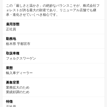
この「厳しさと温かさ」の絶妙なバランスこそが、株式会社フ
ォレストが誇る最大の財産であり、リニューアル店舗でも継
✅【まずはWebカジュアル面談から】
承・進化させていくべき核心です。
まずは一度、お話だけでも聞きに来ませんか？
雇用形態
履歴書や職務経歴書の準備は不要です。
正社員
スーツも不要です。リラックスした服装でご参加ください。
勤務地
▼カジュアル面談のご予約はこちらから（約1分で完了！）▼
栃木県 宇都宮市
https://timerex.net/s/recruit.forest3140_a53c/d6a7ee52
取扱車種
※URLをコピー＆ペーストしてご予約ください。
フォルクスワーゲン
（「応募する」ボタンからのエントリーも、もちろん大歓迎で
業態
輸入車ディーラー
す！）
募集背景
業務拡大のため
業績好調のため
特徴
正社員