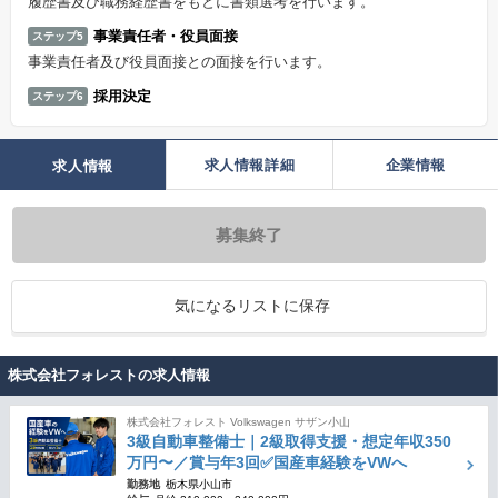
履歴書及び職務経歴書をもとに書類選考を行います。
事業責任者・役員面接
ステップ5
事業責任者及び役員面接との面接を行います。
採用決定
ステップ6
求人情報詳細
企業情報
求人情報
募集終了
気になるリストに保存
株式会社フォレストの求人情報
株式会社フォレスト Volkswagen サザン小山
3級自動車整備士｜2級取得支援・想定年収350
万円〜／賞与年3回✅国産車経験をVWへ
勤務地
栃木県小山市