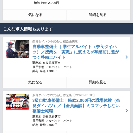
給与
時給 2,000円
気になる
詳細を見る
こんな求人情報もあります
奈良ダイハツ株式会社 橿原曲川店
自動車整備士 ｜学生アルバイト（奈良ダイハ
ツ）／授業を「実戦」に変える✅卒業前に差が
つく整備士バイト
勤務地
奈良県橿原市
雇用形態
アルバイト・パート
給与
時給 1,300円
気になる
詳細を見る
奈良ダイハツ株式会社 香芝店【COPEN SITE】
3級自動車整備士｜時給2,000円の職場体験（奈
良ダイハツ）／【全員面談】ミスマッチしない
整備士転職
勤務地
奈良県香芝市
雇用形態
アルバイト・パート
給与
時給 2,000円