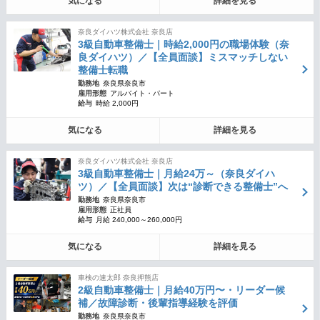
気になる
詳細を見る
奈良ダイハツ株式会社 奈良店
3級自動車整備士｜時給2,000円の職場体験（奈
良ダイハツ）／【全員面談】ミスマッチしない
整備士転職
勤務地
奈良県奈良市
雇用形態
アルバイト・パート
給与
時給 2,000円
気になる
詳細を見る
奈良ダイハツ株式会社 奈良店
3級自動車整備士｜月給24万～（奈良ダイハ
ツ）／【全員面談】次は“診断できる整備士”へ
勤務地
奈良県奈良市
雇用形態
正社員
給与
月給 240,000～260,000円
気になる
詳細を見る
車検の速太郎 奈良押熊店
2級自動車整備士｜月給40万円〜・リーダー候
補／故障診断・後輩指導経験を評価
勤務地
奈良県奈良市