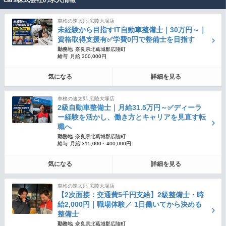
車検の速太郎 広陵大塚店
未経験から目指すIT自動車整備士｜30万円～｜
資格取得支援有✅学費0円で整備士を目指す
勤務地
奈良県北葛城郡広陵町
給与
月給 300,000円
気になる
詳細を見る
車検の速太郎 広陵大塚店
2級自動車整備士｜月給31.5万円～✅ディーラ
ー経験を活かし、働き方とキャリアを見直す転
職へ
勤務地
奈良県北葛城郡広陵町
給与
月給 315,000～400,000円
気になる
詳細を見る
車検の速太郎 広陵大塚店
【2次面接：交通費5千円支給】2級整備士・時
給2,000円｜職場体験／ 1日働いてから決める
整備士
勤務地
奈良県北葛城郡広陵町