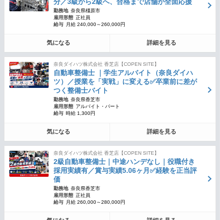
分／3級から2級へ、合格まで店舗が全面応援
勤務地
奈良県橿原市
雇用形態
正社員
給与
月給 240,000～260,000円
気になる
詳細を見る
奈良ダイハツ株式会社 香芝店【COPEN SITE】
自動車整備士 ｜学生アルバイト（奈良ダイハ
ツ）／授業を「実戦」に変える✅卒業前に差が
つく整備士バイト
勤務地
奈良県香芝市
雇用形態
アルバイト・パート
給与
時給 1,300円
気になる
詳細を見る
奈良ダイハツ株式会社 香芝店【COPEN SITE】
2級自動車整備士｜中途ハンデなし｜役職付き
採用実績有／賞与実績5.06ヶ月✅経験を正当評
価
勤務地
奈良県香芝市
雇用形態
正社員
給与
月給 260,000～280,000円