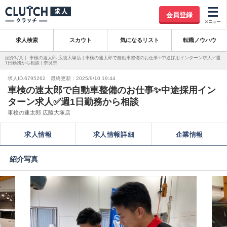
会員登録
求人検索
スカウト
気になるリスト
転職ノウハウ
紹介写真｜ 車検の速太郎 広陵大塚店 | 車検の速太郎で自動車整備のお仕事✨中途採用インターン求人✅週
1日勤務から相談 | 奈良県
求人ID.6795262 最終更新：2025/9/10 19:44
車検の速太郎で自動車整備のお仕事✨中途採用イン
ターン求人✅週1日勤務から相談
車検の速太郎 広陵大塚店
求人情報
求人情報詳細
企業情報
紹介写真