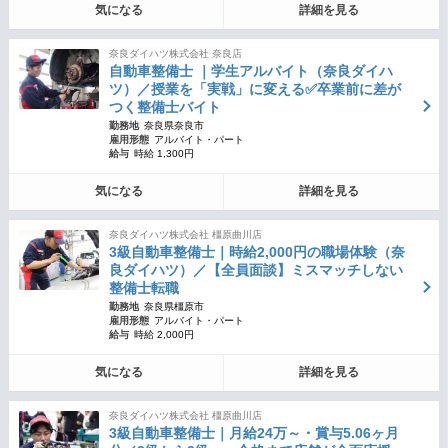
気になる
詳細を見る
奈良ダイハツ株式会社 奈良店
自動車整備士 ｜学生アルバイト（奈良ダイハ
ツ）／授業を「実戦」に変える✅卒業前に差が
つく整備士バイト
勤務地
奈良県奈良市
雇用形態
アルバイト・パート
給与
時給 1,300円
気になる
詳細を見る
奈良ダイハツ株式会社 橿原曲川店
3級自動車整備士｜時給2,000円の職場体験（奈
良ダイハツ）／【全員面談】ミスマッチしない
整備士転職
勤務地
奈良県橿原市
雇用形態
アルバイト・パート
給与
時給 2,000円
気になる
詳細を見る
奈良ダイハツ株式会社 橿原曲川店
3級自動車整備士｜月給24万～・賞与5.06ヶ月