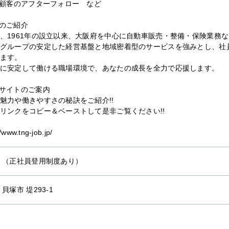
存顧客のアフターフォロー など
のご紹介
、1961年の設立以来、大阪府を中心に自動車販売・整備・保険業務
グループの安定した経営基盤と地域密着型のサービスを強みとし、社
ます。
に安定して働ける職場環境で、あなたの成長を全力で応援します。
サイトのご案内
魅力や働きやすさの秘訣をご紹介!!
リンクをコピー＆ベーストして是非ご覧ください!!
//www.tng-job.jp/
 （正社員登用制度あり）
貝塚市 堤293-1