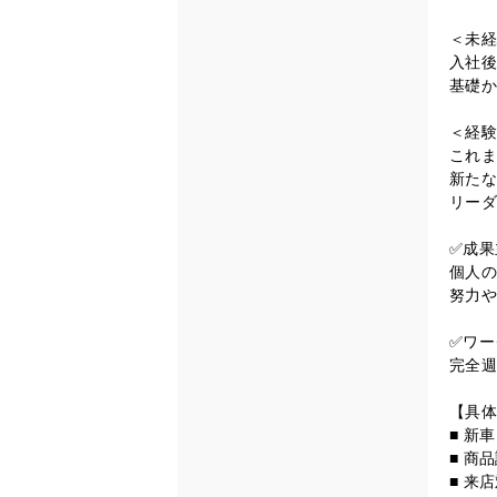
＜未経
入社後
基礎か
＜経験
これま
新たな
リーダ
✅成果
個人の
努力や
✅ワー
完全週
【具体
■ 新
■ 商
■ 来