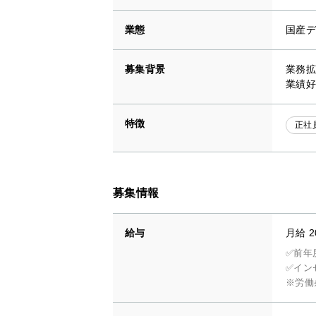
業態
国産デ
募集背景
業務拡
業績好
特徴
正社
募集情報
給与
月給 2
✅前年
✅イン
※労働