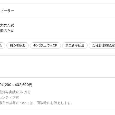
ィーラー
大のため
調のため
員
初心者歓迎
40代以上でもOK
第二新卒歓迎
女性管理職登用
04,200～432,600円
度賞与実績4.3ヶ月分
センティブ有
条件の詳細については、面談時にお伝えします。