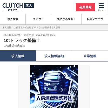
会員登録
求人検索
スカウト
気になるリスト
転職ノウハウ
求人情報｜ 大信運送株式会社 | 10tトラック整備士 | 大阪府
求人ID.6758047 最終更新：2024/11/06 1:21
10tトラック整備士
大信運送株式会社
求人情報
求人情報詳細
企業情報