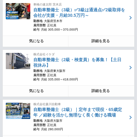
車検の速太郎 茨木店
自動車整備士（3級）✅3級は通過点✅2級取得を
会社が支援・月給30.5万円～
勤務地
大阪府茨木市
雇用形態
正社員
給与
月給 305,000～370,000円
気になる
詳細を見る
株式会社イケダ
自動車整備士（2級・検査員）を募集！【土日
祝休み】
勤務地
大阪府東大阪市
雇用形態
正社員
給与
月給 335,000～418,000円
気になる
詳細を見る
株式会社森川自動車
自動車整備士（2級）｜定年まで現役・65歳定
年 ／経験を活かし無理なく長く働ける職場
勤務地
大阪府大阪市
雇用形態
正社員
給与
月給 280,000円