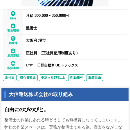
月給 300,000～350,000円
給与
整備士
募集職種
大阪府 堺市
勤務地
正社員 （正社員登用制度あり）
雇用形態
いすゞ 日野自動車 UDトラックス
取扱車種
正社員
初心者歓迎
中途入社5割以上
即勤務可
服装自由
大信運送株式会社の取り組み
自由にのびのびと。
整備士の作業にあたる時どうしても無機質になってしまいます。
弊社の作業スペースは、専務が整備士である為、音楽をながしな