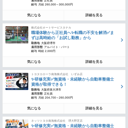
雇用形態
正社員
給与
月給 260,000～300,000円
気になる
詳細を見る
株式会社オートサービスタナカ
職場体験から正社員へ✨転職の不安を解消✅ま
ずは高時給の「お試し勤務」から
勤務地
大阪府堺市
雇用形態
アルバイト・パート
給与
時給 2,000円
気になる
詳細を見る
トヨタカローラ南海株式会社 いずみ店
✨研修充実✅無資格・未経験から自動車整備士
資格が取得できる！
勤務地
大阪府泉大津市
雇用形態
正社員
給与
月給 204,700～260,000円
気になる
詳細を見る
ネッツトヨタ南海株式会社 堺大野芝店
✨研修充実✅無資格・未経験から自動車整備士