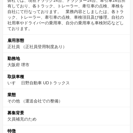
弊社では、現在トラック14台、トラクター14台、牽引車16台所
有しており、各トラック、トレーラー、牽引車の点検、車検を
自社にて行なっております。 業務内容としましたは、各トラ
ック、トレーラー、牽引車の点検、車検項目及び修理。自社の
社用車やドライバーの乗用車、自分の乗用車も車検対応などし
ております。
雇用形態
正社員 （正社員登用制度あり）
勤務地
大阪府 堺市
取扱車種
いすゞ 日野自動車 UDトラックス
業態
その他
（運送会社での整備）
募集背景
欠員補充のため
特徴