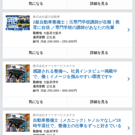
気になる
詳細を見る
株式会社森川自動車
2級自動車整備士｜元専門学校講師が在籍｜教
育に自信 ／専門学校の講師があなたの先輩
勤務地
大阪府大阪市
雇用形態
正社員
給与
月給 240,000～250,000円
気になる
詳細を見る
株式会社オートサービスタナカ
感謝される整備へ。社員インタビュー掲載中
で、働くイメージを掴みやすい環境です✨
勤務地
大阪府堺市
雇用形態
正社員
給与
月給 250,000～300,000円
気になる
詳細を見る
株式会社オートサービスタナカ
自動車整備士（メカニック）✨ノルマなし✅18
時半退社で、整備士の仕事をずっと好きでいる
勤務地
大阪府堺市