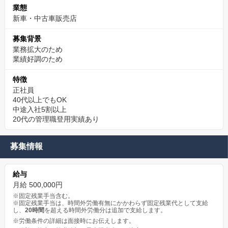
業態
時間をかければ良いというわけではありません。
新車・中古車販売店
一方で、台数だけを追って品質を落とすわけにもいきません。
募集背景
大切なのは、
業務拡大のため
業績好調のため
車の状態を見極め、商品車として必要な品質を判断し、
限られた時間の中で最適な仕上がりへ持っていくことです。
特徴
正社員
そのため、軽鈑金や出張鈑金で培った、
40代以上でもOK
中途入社5割以上
20代の管理職登用実績あり
●小キズやヘコミを効率よく補修する力
●必要以上に作業を広げず、最適な方法を判断する力
募集情報
●短時間で見栄えよく仕上げる力
●現場ごとに柔軟に対応してきた判断力
給与
月給 500,000円
は、大きな武器になります。
※固定残業手当含む。
※固定残業手当は、時間外労働有無にかかわらず固定残業代として支給
し、
20時間
を超える時間外労働分は追加で支給します。
あなたの判断が、BUDDICAの販売力を裏側から支えます。
※労働条件の詳細は面接時にお伝えします。