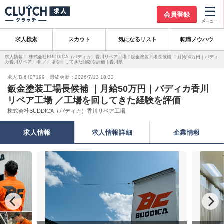
会員登録
求人検索
スカウト
気になるリスト
転職ノウハウ
求人情報｜ 株式会社BUDDICA（バディカ）香川リペア工場 | 鈑金塗装工場長候補 ｜月給50万円｜バディ
カ香川リペア工場 ／工場を回してきた経験を評価 | 香川県
求人ID.6407199 最終更新：2026/7/13 18:33
鈑金塗装工場長候補 ｜月給50万円｜バディカ香川
リペア工場 ／工場を回してきた経験を評価
株式会社BUDDICA（バディカ）香川リペア工場
求人情報
求人情報詳細
企業情報