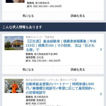
勤務地
香川県高松市
給与
月給 300,000～350,000円
気になる
詳細を見る
こんな求人情報もあります
車検のコバック 宇多津店
【正社員】 鈑金経験者｜後継者候補募集｜年休
115日｜残業月10h｜その技術、 次は「任され
る側」で
勤務地
香川県綾歌郡宇多津町
雇用形態
正社員
給与
月給 250,000～300,000円
気になる
詳細を見る
株式会社BUDDICA（バディカ）香川リペア工場
自動車鈑金塗装のパートナー｜時間単価3,500
円／稼働曜日相談可✅希望に応じて雇用契約へ
の切替相談可
勤務地
香川県高松市
雇用形態
業務委託
給与
時給 3,500円