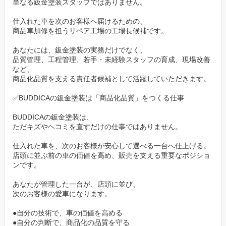
単なる鈑金塗装スタッフではありません。
保険交渉や接客対応を一人で抱え込むことではありません。
仕入れた車を次のお客様へ届けるための、
商品車加修を担うリペア工場の工場長候補です。
あなたに集中してほしいのは、
品質を守ること、工程を整えること、人を育てること、工場をよ
あなたには、鈑金塗装の実務だけでなく、
品質管理、工程管理、若手・未経験スタッフの育成、現場改善
り良くすることです。
など、
商品化品質を支える責任者候補として活躍していただきます。
「自分が全部やる」から「工場全体で品質を出す」側
へ
✅BUDDICAの鈑金塗装は「商品化品質」をつくる仕事
工場長候補として期待しているのは、
BUDDICAの鈑金塗装は、
ただキズやヘコミを直すだけの仕事ではありません。
一番手が早い職人として、すべての作業を一人で抱えることでは
ありません。
仕入れた車を、次のお客様が安心して選べる一台へ仕上げる。
店頭に並ぶ前の車の価値を高め、販売を支える重要なポジショ
ンです。
もちろん、必要に応じて現場で手を動かしていただきます。
ただし、それ以上に大切なのは、工場全体で品質を出せる状態を
あなたが管理した一台が、店頭に並び、
つくることです。
次のお客様の愛車になります。
●自分の技術で、車の価値を高める
●どの車を、どこまで直すべきか
●自分の判断で、商品化の品質を守る