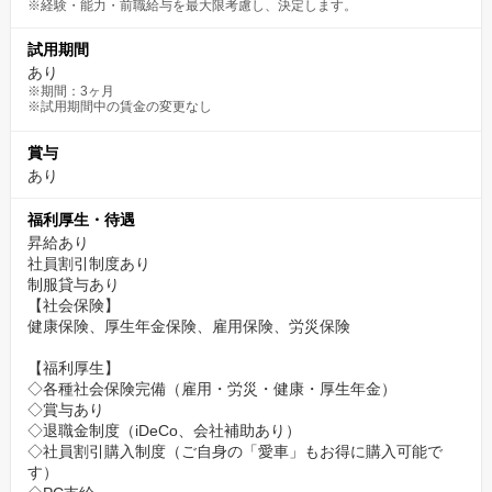
※経験・能力・前職給与を最大限考慮し、決定します。
✅【まずはWebカジュアル面談から】
試用期間
まずは一度、お話だけでも聞きに来ませんか？
あり
履歴書や職務経歴書の準備は不要です。
※期間：3ヶ月
※試用期間中の賃金の変更なし
スーツも不要です。リラックスした服装でご参加ください。
賞与
▼カジュアル面談のご予約はこちらから（約1分で完了！）▼
あり
https://timerex.net/s/recruit.buddica_207d/4586a93c
福利厚生・待遇
※URLをコピー＆ペーストしてご予約ください。
昇給あり
社員割引制度あり
（「応募する」ボタンからのエントリーも、もちろん大歓迎で
制服貸与あり
す！）
【社会保険】
健康保険、厚生年金保険、雇用保険、労災保険
【福利厚生】
◇各種社会保険完備（雇用・労災・健康・厚生年金）
◇賞与あり
◇退職金制度（iDeCo、会社補助あり）
◇社員割引購入制度（ご自身の「愛車」もお得に購入可能で
す）