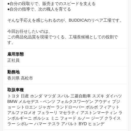
●どの作業を、誰に任せるべきか
●自分の段取りで、販売までのスピードを支える
●自分の指導で、次の職人を育てる
●どの順番で進めると効率が良いか
●若手には、どの工程から任せるべきか
そんな手応えを感じられるのが、BUDDICAのリペア工場です。
●品質を落とさず、どう販売までのスピードを上げるか
今回お任せしたいのは、
この商品化品質を現場でつくる、工場長候補としての役割で
こうした判断をしながら、
す。
BUDDICAの商品化品質を支える工場をつくっていただきます。
雇用形態
正社員
「自分で直せる職人」から、
「工場全体で良い仕事を生み出す責任者」へ。
勤務地
香川県 高松市
これまでの経験を、次のステージで活かしてください。
取扱車種
商品車加修だからこそ、品質とスピードのバランスが
トヨタ 日産 ホンダ マツダ スバル 三菱自動車 スズキ ダイハツ
BMW メルセデス・ベンツ フォルクスワーゲン アウディ プジ
大切です
ョー シトロエン ジャガー ランドローバー ボルボ フィアット
アルファロメオ フェラーリ マセラティ アストンマーティン ラ
BUDDICAが扱うのは、次のお客様へ届ける販売前車両です。
ンボルギーニ ポルシェ ミニ フォード ルノー ジープ クライス
ラー シボレー ハマー テスラ アバルト BYD ヒョンデ
商品車加修では、