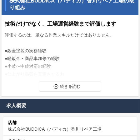
株式会社BUDDICA（バディカ）香川リペア工場の取
り組み
技術だけでなく、工場運営経験まで評価します
評価するのは、単なる作業スキルだけではありません。
●鈑金塗装の実務経験
●軽鈑金・商品車加修の経験
●小破〜中破対応の経験
●仕上がり品質を安定させる力
●作業者ごとの得意不得意を見て割り振る力
●若手や未経験スタッフへの指導力
●工程管理や段取り力
●手直しやクレームを未然に防ぐ品質管理力
求人概要
●工場全体を良くしていく改善力
店舗
こうした経験や役割を、しっかり評価します。
株式会社BUDDICA（バディカ）香川リペア工場