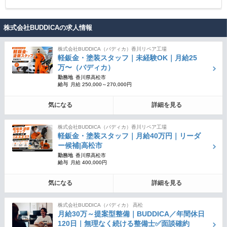
株式会社BUDDICAの求人情報
株式会社BUDDICA（バディカ）香川リペア工場
軽鈑金・塗装スタッフ｜未経験OK｜月給25
万〜（バディカ）
勤務地
香川県高松市
給与
月給 250,000～270,000円
気になる
詳細を見る
株式会社BUDDICA（バディカ）香川リペア工場
軽鈑金・塗装スタッフ｜月給40万円｜リーダ
ー候補|高松市
勤務地
香川県高松市
給与
月給 400,000円
気になる
詳細を見る
株式会社BUDDICA（バディカ） 高松
月給30万～提案型整備｜BUDDICA／年間休日
120日｜無理なく続ける整備士✅面談確約