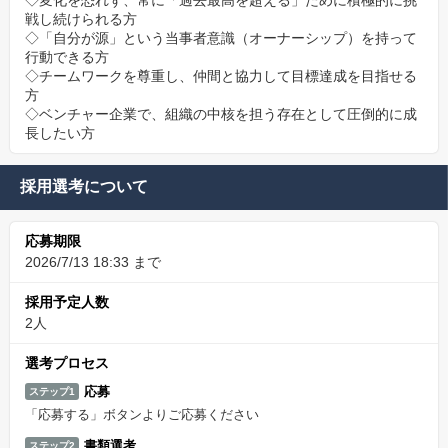
◇変化を恐れず、常に「過去最高を超える」ために積極的に挑
戦し続けられる方
◇「自分が源」という当事者意識（オーナーシップ）を持って
行動できる方
◇チームワークを尊重し、仲間と協力して目標達成を目指せる
方
◇ベンチャー企業で、組織の中核を担う存在として圧倒的に成
長したい方
採用選考について
応募期限
2026/7/13 18:33 まで
採用予定人数
2人
選考プロセス
応募
ステップ1
「応募する」ボタンよりご応募ください
書類選考
ステップ2