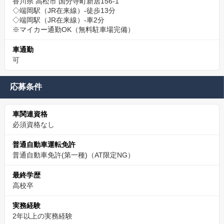
香川県 高松市 国分寺町新居156-1
◇端岡駅（JR在来線）-徒歩13分
◇端岡駅（JR在来線）-車2分
※マイカー通勤OK（無料駐車場完備）
車通勤
可
応募条件
車関連資格
必須資格なし
普通自動車運転免許
普通自動車免許(第一種)（AT限定NG）
最終学歴
高校卒
実務経験
2年以上の実務経験