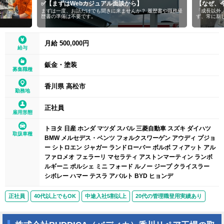
✅【まずはWebカジュアル面談から】
【なぜ、今
まずは一度、お話だけでも聞きに来ませんか？ 履歴書や職務経
「成長以外
歴書の準備は不要です。
ず、常に新
月給 500,000円
給与
鈑金・塗装
募集職種
香川県 高松市
勤務地
正社員
雇用形態
トヨタ 日産 ホンダ マツダ スバル 三菱自動車 スズキ ダイハツ
取扱車種
BMW メルセデス・ベンツ フォルクスワーゲン アウディ プジョ
ー シトロエン ジャガー ランドローバー ボルボ フィアット アル
ファロメオ フェラーリ マセラティ アストンマーティン ランボ
ルギーニ ポルシェ ミニ フォード ルノー ジープ クライスラー
シボレー ハマー テスラ アバルト BYD ヒョンデ
正社員
40代以上でもOK
中途入社5割以上
20代の管理職登用実績あり