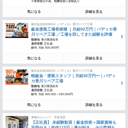
※業務委託の為、報酬金額に変動あり
気になる
詳細を見る
株式会社BUDDICA（バディカ）香川リペア工場
鈑金塗装工場長候補 ｜月給50万円｜バディカ香
川リペア工場 ／工場を回してきた経験を評価
勤務地
香川県高松市
雇用形態
正社員
給与
月給 500,000円
気になる
詳細を見る
株式会社BUDDICA（バディカ）香川リペア工場
軽鈑金・塗装スタッフ｜月給30万円〜｜バディ
カ香川リペア工場
勤務地
香川県高松市
雇用形態
正社員
給与
月給 300,000～330,000円
気になる
詳細を見る
車検のコバック 宇多津店
【正社員】 未経験歓迎｜鈑金技術＋国家資格も
目指せる｜年休115日｜車が好き。 その気持ち