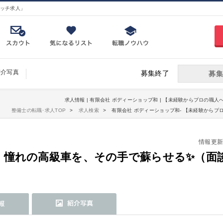
ッチ求人」
紹介写真
募集終了
募集
求人情報 | 有限会社 ボディーショップ和 | 【未経験からプロの職
整備士の転職･求人TOP
求人検索
有限会社 ボディーショップ和- 【未経験から
情報更新日：
】憧れの高級車を、その手で蘇らせる✨（面