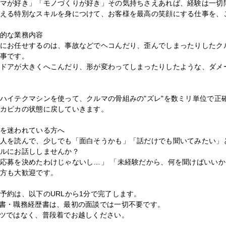
マが好き」「モノづくりが好き」その気持ちさえあれば、経験は一切
える特別なスキルを身につけて、お客様を最高の笑顔にする仕事を、
的な業務内容
にお任せするのは、事故などでヘコんだり、歪んでしまったりしたク
事です。
ドアが大きくへこんだり、形が変わってしまったりしたような、ダメ
ハイテクマシンを使って、クルマの骨組みの"ズレ"を数ミリ単位で正
カピカの状態に戻していきます。
を迷われている方へ
人を読んで、少しでも「面白そうかも」「話だけでも聞いてみたい」
ルにお話ししませんか？
応募を決めたわけじゃないし…」 「未経験だから、何を聞けばいい
方も大歓迎です。
予約は、以下のURLから1分で完了します。
書・職務経歴書は、最初の面談では一切不要です。
ツではなく、普段着でお越しください。