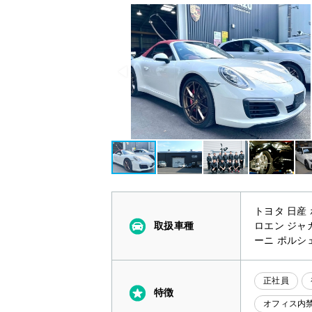
トヨタ 日産
取扱車種
ロエン ジャ
ーニ ポルシ
正社員
特徴
オフィス内