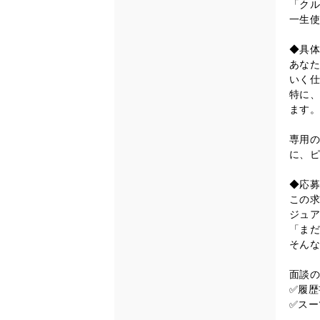
「クル
一生使
◆具体
あなた
いく仕
特に、
ます。
専用の
に、ピ
◆応募
この求
ジュア
「まだ
そんな
面談の
✅履歴
✅スー