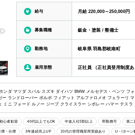
給与
月給 220,000～250,000円
募集職種
鈑金・塗装
/
整備士
勤務地
岐阜県 羽島郡岐南町
雇用形態
正社員 （正社員登用制度あ
 ホンダ マツダ スバル スズキ ダイハツ BMW メルセデス・ベンツ フ
ガー ランドローバー ボルボ フィアット アルファロメオ フェラーリ 
ェ ミニ フォード ルノー ジープ クライスラー シボレー ハマー テスラ
初心者歓迎
40代以上でもOK
中途入社5割以上
即勤務可
第二
禁煙・分煙
3年連続売上UP
20代の管理職登用実績あり
U・Iターン