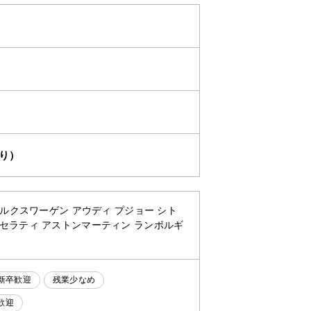
り）
ォルクスワーゲン アウディ プジョー シト
マセラティ アストンマーティン ランボルギ
新卒歓迎
残業少なめ
歓迎