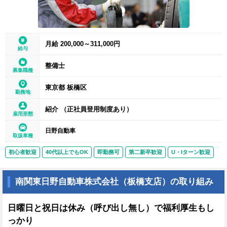
月給 200,000～311,000円
給与
整備士
募集職種
東京都 板橋区
勤務地
紹介 （正社員登用制度あり）
雇用形態
日野自動車
取扱車種
初心者歓迎
40代以上でもOK
即勤務可
第二新卒歓迎
U・Iターン歓迎
南関東日野自動車株式会社（板橋支店）の取り組み
日曜日と祝日は休み（呼び出し無し）で福利厚生もし
っかり