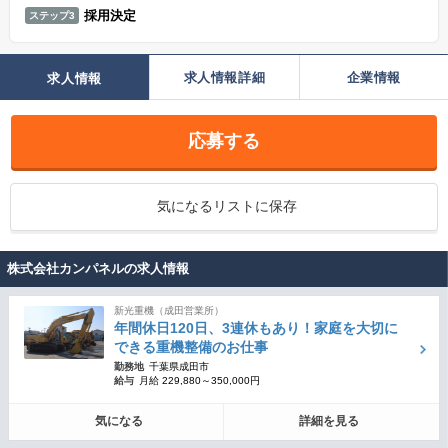
採用決定
ステップ3
求人情報詳細
企業情報
求人情報
応募する
気になるリストに保存
株式会社カンパネルの求人情報
新光重機（成田営業所）
年間休日120日、3連休もあり！家庭を大切に
できる重機整備のお仕事
勤務地
千葉県成田市
給与
月給 229,880～350,000円
気になる
詳細を見る