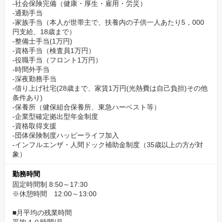
-社会保険完備（健康・厚生・雇用・労災）
-通勤手当
-家族手当（本人が世帯主で、扶養内の子供一人あたり5，000
円支給、18歳まで）
-整備士手当(1万円)
-資格手当（検査員1万円）
-役職手当（フロント1万円）
-時間外手当
-深夜勤務手当
-借り上げ社宅(28歳まで、家賃1万円(光熱費は自己負担)その他
条件あり)
-保養所（健保組合保養所、東急ハーベスト等）
-企業型確定拠出型年金制度
-資格取得支援
-団体保険制度ハッピーライフ加入
-インフルエンザ・人間ドック補助金制度（35歳以上の方が対
象）
勤務時間
固定時間制 8:50～17:30
※休憩時間 12:00～13:00
■月平均の残業時間