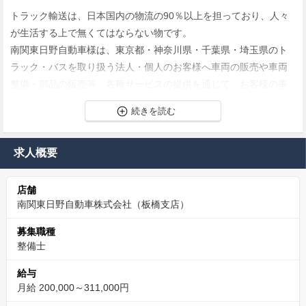
トラック輸送は、日本国内の物流の90％以上を担っており、人々
が生活する上で無くてはならない物です。
南関東日野自動車様は、東京都・神奈川県・千葉県・埼玉県のト
ラック・バスを取り扱う法人・個人のお客様へ車両の販売や車両
整備・部品の販売等、各種サービスの提供を通じて、お客様の事
業活動を支え、更なる発展に貢献して頂ける方を探しておられま
す。
日曜日と祝日は休み（呼び出し無し）で福利厚生もしっかりして
求人概要
おり、安心して長期的に勤務出来る環境です。
店舗
カンパネルは、南関東日野自動車株式会社の採用窓口
南関東日野自動車株式会社（板橋支店）
を行っている整備士専門の転職支援会社です。
募集職種
カンパネルは、南関東日野自動車株式会社の採用窓口を行ってい
整備士
る整備士専門の転職支援会社です。
給与
南関東日野自動車株式会社に転職するにあたって不明点や不安な
月給 200,000～311,000円
点があればお応えできるので、お気軽にお問合せください。