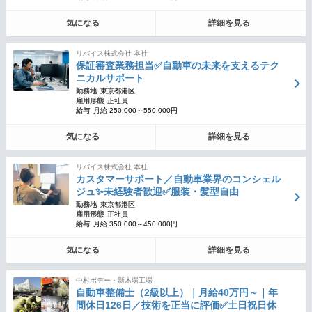
気になる
詳細を見る
リバイス株式会社 本社
保証審査業務担当✅自動車の未来を支えるテク
ニカルサポート
勤務地
東京都港区
雇用形態
正社員
給与
月給 250,000～550,000円
気になる
詳細を見る
リバイス株式会社 本社
カスタマーサポート／自動車業界のコンシェル
ジュ✨未経験者歓迎✅服装・髪型自由
勤務地
東京都港区
雇用形態
正社員
給与
月給 350,000～450,000円
気になる
詳細を見る
中村ボデー・新木場工場
自動車整備士（2級以上）｜月給40万円～｜年
間休日126日／技術を正当に評価✅土日祝日休