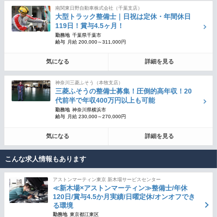
南関東日野自動車株式会社（千葉支店）
大型トラック整備士｜日祝は定休・年間休日
119日！賞与4.5ヶ月！
勤務地
千葉県千葉市
給与
月給 200,000～311,000円
気になる
詳細を見る
神奈川三菱ふそう（本牧支店）
三菱ふそうの整備士募集！圧倒的高年収！20
代前半で年収400万円以上も可能
勤務地
神奈川県横浜市
給与
月給 230,000～270,000円
気になる
詳細を見る
こんな求人情報もあります
アストンマーティン東京 新木場サービスセンター
≪新木場×アストンマーティン≫整備士/年休
120日/賞与4.5か月実績/日曜定休/オンオフでき
る環境
勤務地
東京都江東区