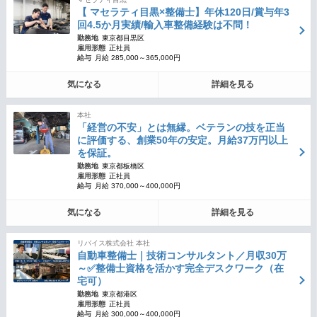
【 マセラティ目黒×整備士】年休120日/賞与年3
回4.5か月実績/輸入車整備経験は不問！
勤務地
東京都目黒区
雇用形態
正社員
給与
月給 285,000～365,000円
気になる
詳細を見る
本社
「経営の不安」とは無縁。ベテランの技を正当
に評価する、創業50年の安定。月給37万円以上
を保証。
勤務地
東京都板橋区
雇用形態
正社員
給与
月給 370,000～400,000円
気になる
詳細を見る
リバイス株式会社 本社
自動車整備士｜技術コンサルタント／月収30万
～✅整備士資格を活かす完全デスクワーク（在
宅可）
勤務地
東京都港区
雇用形態
正社員
給与
月給 300,000～400,000円