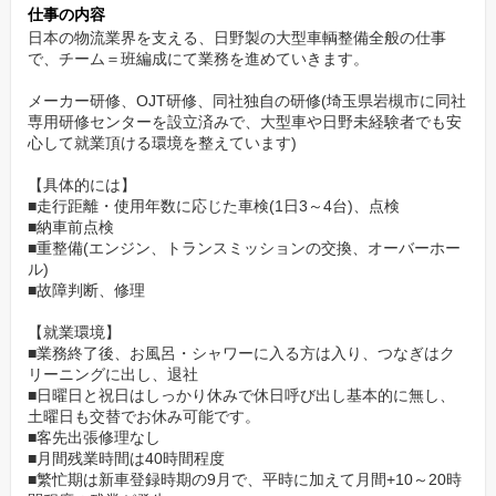
仕事の内容
私達が皆様に代わって、企業に応募者様のアピールを行います！
日本の物流業界を支える、日野製の大型車輌整備全般の仕事
で、チーム＝班編成にて業務を進めていきます。
メーカー研修、OJT研修、同社独自の研修(埼玉県岩槻市に同社
専用研修センターを設立済みで、大型車や日野未経験者でも安
心して就業頂ける環境を整えています)
【具体的には】
■走行距離・使用年数に応じた車検(1日3～4台)、点検
■納車前点検
■重整備(エンジン、トランスミッションの交換、オーバーホー
ル)
■故障判断、修理
【就業環境】
■業務終了後、お風呂・シャワーに入る方は入り、つなぎはク
リーニングに出し、退社
■日曜日と祝日はしっかり休みで休日呼び出し基本的に無し、
土曜日も交替でお休み可能です。
■客先出張修理なし
■月間残業時間は40時間程度
■繁忙期は新車登録時期の9月で、平時に加えて月間+10～20時