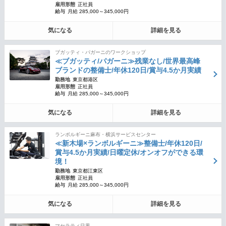
雇用形態
正社員
給与
月給 285,000～345,000円
気になる
詳細を見る
ブガッティ・パガーニのワークショップ
≪ブガッティ/パガーニ≫残業なし/世界最高峰
ブランドの整備士/年休120日/賞与4.5か月実績
勤務地
東京都港区
雇用形態
正社員
給与
月給 285,000～345,000円
気になる
詳細を見る
ランボルギーニ麻布・横浜サービスセンター
≪新木場×ランボルギーニ≫整備士/年休120日/
賞与4.5か月実績/日曜定休/オンオフができる環
境！
勤務地
東京都江東区
雇用形態
正社員
給与
月給 285,000～345,000円
気になる
詳細を見る
マセラティ目黒