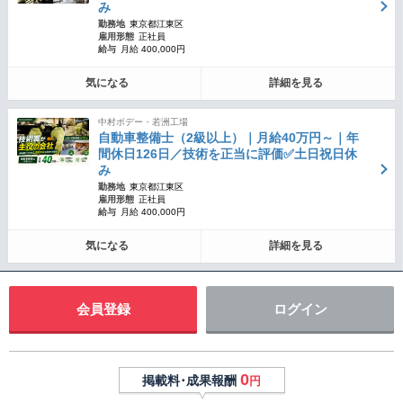
み
勤務地
東京都江東区
雇用形態
正社員
給与
月給 400,000円
気になる
詳細を見る
中村ボデー・若洲工場
自動車整備士（2級以上）｜月給40万円～｜年
間休日126日／技術を正当に評価✅土日祝日休
み
勤務地
東京都江東区
雇用形態
正社員
給与
月給 400,000円
気になる
詳細を見る
会員登録
ログイン
0
掲載料･成果報酬
円