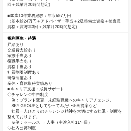
回＋残業月20時間想定)
■30歳10年業務経験：年収597万円
（基本給24万円＋アドバイザー手当＋2級整備士資格＋検査員
資格＋賞与年3回＋残業月20時間想定)
福利厚生・待遇
昇給あり
交通費支給あり
家族手当あり
役職手当あり
資格手当あり
社員割引制度あり
研修制度あり
産休・育休取得実績あり
■ キャリア支援・成長サポート
◇チャレンジ申告制度
例：ブランド変更、未経験職種へのキャリアチェンジ、
SKY GROUPとしてやってみたい企画提案など、
社員一人ひとりのチャレンジ精神を⼤切にする社⾵・制度を
整えております。
※例：セールス → 人事（中途入社11年目）
◇社内公募制度