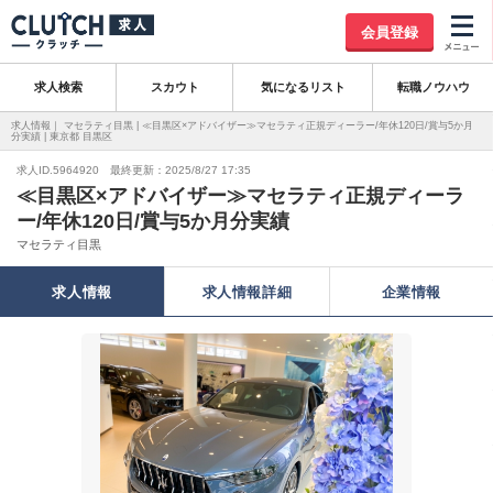
会員登録
求人検索
スカウト
気になるリスト
転職ノウハウ
求人情報｜ マセラティ目黒 | ≪目黒区×アドバイザー≫マセラティ正規ディーラー/年休120日/賞与5か月
分実績 | 東京都 目黒区
求人ID.5964920 最終更新：2025/8/27 17:35
≪目黒区×アドバイザー≫マセラティ正規ディーラ
ー/年休120日/賞与5か月分実績
マセラティ目黒
求人情報
求人情報詳細
企業情報