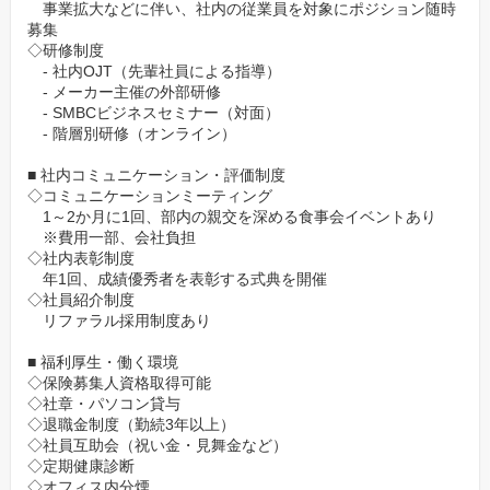
事業拡大などに伴い、社内の従業員を対象にポジション随時
募集
◇研修制度
- 社内OJT（先輩社員による指導）
- メーカー主催の外部研修
- SMBCビジネスセミナー（対面）
- 階層別研修（オンライン）
■ 社内コミュニケーション・評価制度
◇コミュニケーションミーティング
1～2か月に1回、部内の親交を深める食事会イベントあり
※費用一部、会社負担
◇社内表彰制度
年1回、成績優秀者を表彰する式典を開催
◇社員紹介制度
リファラル採用制度あり
■ 福利厚生・働く環境
◇保険募集⼈資格取得可能
◇社章・パソコン貸与
◇退職金制度（勤続3年以上）
◇社員互助会（祝い金・見舞金など）
◇定期健康診断
◇オフィス内分煙