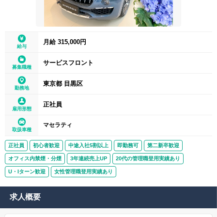
月給 315,000円
給与
サービスフロント
募集職種
東京都 目黒区
勤務地
正社員
雇用形態
マセラティ
取扱車種
正社員
初心者歓迎
中途入社5割以上
即勤務可
第二新卒歓迎
オフィス内禁煙・分煙
3年連続売上UP
20代の管理職登用実績あり
U・Iターン歓迎
女性管理職登用実績あり
求人概要