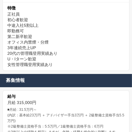
特徴
正社員
初心者歓迎
中途入社5割以上
即勤務可
第二新卒歓迎
オフィス内禁煙・分煙
3年連続売上UP
20代の管理職登用実績あり
U・Iターン歓迎
女性管理職登用実績あり
募集情報
給与
月給 315,000円
■月給 : 31.5万円～
(内訳：基本給23万円 ＋ アドバイザー手当3万円 ＋ 2級整備士資格手当5.5
万円)
※2級整備士資格手当：5.5万円／1級整備士資格手当：6万円