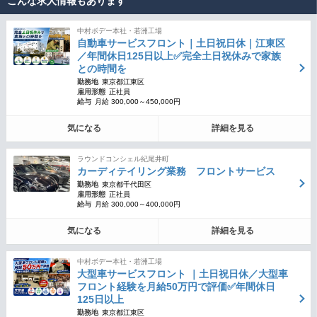
こんな求人情報もあります
中村ボデー本社・若洲工場
自動車サービスフロント｜土日祝日休｜江東区
／年間休日125日以上✅完全土日祝休みで家族
との時間を
勤務地
東京都江東区
雇用形態
正社員
給与
月給 300,000～450,000円
気になる
詳細を見る
ラウンドコンシェル紀尾井町
カーディテイリング業務 フロントサービス
勤務地
東京都千代田区
雇用形態
正社員
給与
月給 300,000～400,000円
気になる
詳細を見る
中村ボデー本社・若洲工場
大型車サービスフロント ｜土日祝日休／大型車
フロント経験を月給50万円で評価✅年間休日
125日以上
勤務地
東京都江東区