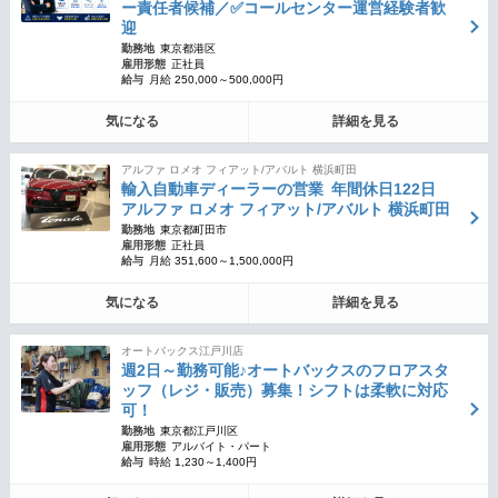
ー責任者候補／✅コールセンター運営経験者歓
迎
勤務地
東京都港区
雇用形態
正社員
給与
月給 250,000～500,000円
気になる
詳細を見る
アルファ ロメオ フィアット/アバルト 横浜町田
輸入自動車ディーラーの営業 年間休日122日
アルファ ロメオ フィアット/アバルト 横浜町田
勤務地
東京都町田市
雇用形態
正社員
給与
月給 351,600～1,500,000円
気になる
詳細を見る
オートバックス江戸川店
週2日～勤務可能♪オートバックスのフロアスタ
ッフ（レジ・販売）募集！シフトは柔軟に対応
可！
勤務地
東京都江戸川区
雇用形態
アルバイト・パート
給与
時給 1,230～1,400円