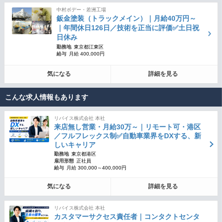
中村ボデー・若洲工場
鈑金塗装（トラックメイン）｜月給40万円～
｜年間休日126日／技術を正当に評価✅土日祝
日休み
勤務地
東京都江東区
給与
月給 400,000円
気になる
詳細を見る
こんな求人情報もあります
リバイス株式会社 本社
来店無し営業・月給30万～｜リモート可・港区
／フルフレックス制✅自動車業界をDXする、新
しいキャリア
勤務地
東京都港区
雇用形態
正社員
給与
月給 300,000～400,000円
気になる
詳細を見る
リバイス株式会社 本社
カスタマーサクセス責任者｜コンタクトセンタ