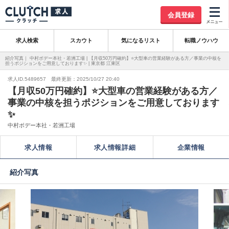
会員登録
求人検索
スカウト
気になるリスト
転職ノウハウ
紹介写真｜ 中村ボデー本社・若洲工場 | 【月収50万円確約】⭐大型車の営業経験がある方／事業の中核を
担うポジションをご用意しております✨ | 東京都 江東区
求人ID.5489657 最終更新：2025/10/27 20:40
【月収50万円確約】⭐大型車の営業経験がある方／
事業の中核を担うポジションをご用意しております
✨
中村ボデー本社・若洲工場
求人情報
求人情報詳細
企業情報
紹介写真