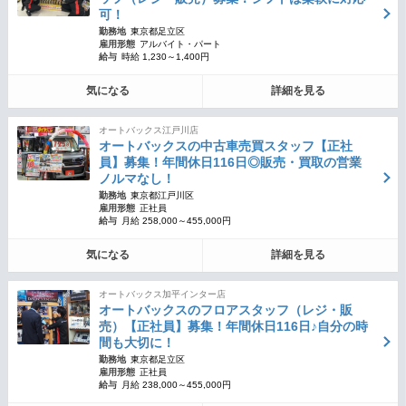
可！
勤務地
東京都足立区
雇用形態
アルバイト・パート
給与
時給 1,230～1,400円
気になる
詳細を見る
オートバックス江戸川店
オートバックスの中古車売買スタッフ【正社
員】募集！年間休日116日◎販売・買取の営業
ノルマなし！
勤務地
東京都江戸川区
雇用形態
正社員
給与
月給 258,000～455,000円
気になる
詳細を見る
オートバックス加平インター店
オートバックスのフロアスタッフ（レジ・販
売）【正社員】募集！年間休日116日♪自分の時
間も大切に！
勤務地
東京都足立区
雇用形態
正社員
給与
月給 238,000～455,000円