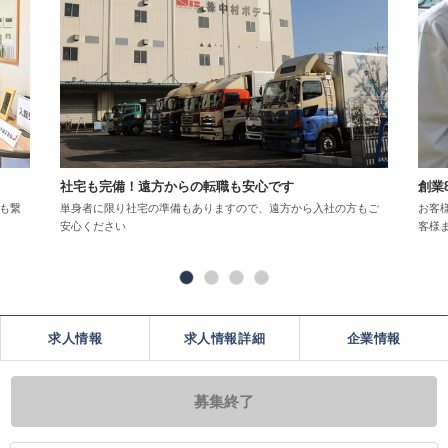
社宅も完備！遠方からの転職も安心です
創業
も繋
単身者に限り社宅の準備もありますので、遠方から入社の方もご
お客
安心ください
客様
求人情報
求人情報詳細
企業情報
募集終了