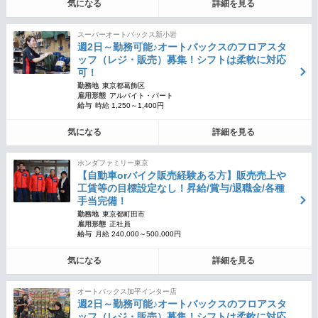
気になる
詳細を見る
スーパーオートバックス新小岩
週2日～勤務可能♪オートバックスのフロアスタ
ッフ（レジ・販売）募集！シフトは柔軟に対応
可！
勤務地
東京都葛飾区
雇用形態
アルバイト・パート
給与
時給 1,250～1,400円
気になる
詳細を見る
ホンダファミリー東京
【自動車orバイク販売経験ある方】販売売上や
工賃等の目標設定なし！昇給/賞与/退職金/各種
手当完備！
勤務地
東京都町田市
雇用形態
正社員
給与
月給 240,000～500,000円
気になる
詳細を見る
オートバックス加平インター店
週2日～勤務可能♪オートバックスのフロアスタ
ッフ（レジ・販売）募集！シフトは柔軟に対応