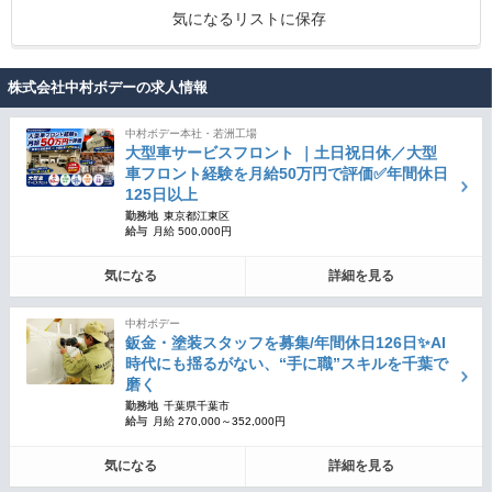
気になるリストに保存
株式会社中村ボデーの求人情報
中村ボデー本社・若洲工場
大型車サービスフロント ｜土日祝日休／大型
車フロント経験を月給50万円で評価✅年間休日
125日以上
勤務地
東京都江東区
給与
月給 500,000円
気になる
詳細を見る
中村ボデー
鈑金・塗装スタッフを募集/年間休日126日✨AI
時代にも揺るがない、“手に職”スキルを千葉で
磨く
勤務地
千葉県千葉市
給与
月給 270,000～352,000円
気になる
詳細を見る