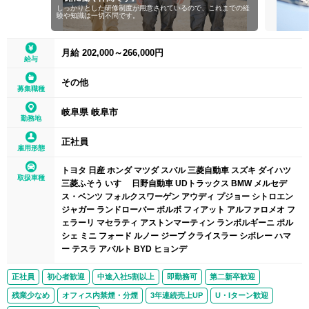
しっかりとした研修制度が用意されているので、これまでの経
験や知識は一切不問です。
月給 202,000～266,000円
給与
その他
募集職種
岐阜県 岐阜市
勤務地
正社員
雇用形態
トヨタ 日産 ホンダ マツダ スバル 三菱自動車 スズキ ダイハツ
取扱車種
三菱ふそう いすゞ 日野自動車 UDトラックス BMW メルセデ
ス・ベンツ フォルクスワーゲン アウディ プジョー シトロエン
ジャガー ランドローバー ボルボ フィアット アルファロメオ フ
ェラーリ マセラティ アストンマーティン ランボルギーニ ポル
シェ ミニ フォード ルノー ジープ クライスラー シボレー ハマ
ー テスラ アバルト BYD ヒョンデ
正社員
初心者歓迎
中途入社5割以上
即勤務可
第二新卒歓迎
残業少なめ
オフィス内禁煙・分煙
3年連続売上UP
U・Iターン歓迎