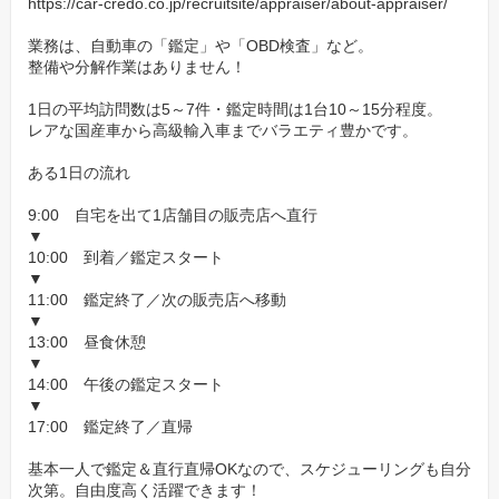
https://car-credo.co.jp/recruitsite/appraiser/about-appraiser/
業務は、自動車の「鑑定」や「OBD検査」など。
整備や分解作業はありません！
1日の平均訪問数は5～7件・鑑定時間は1台10～15分程度。
レアな国産車から高級輸入車までバラエティ豊かです。
ある1日の流れ
9:00 自宅を出て1店舗目の販売店へ直行
▼
10:00 到着／鑑定スタート
▼
11:00 鑑定終了／次の販売店へ移動
▼
13:00 昼食休憩
▼
14:00 午後の鑑定スタート
▼
17:00 鑑定終了／直帰
基本一人で鑑定＆直行直帰OKなので、スケジューリングも自分
次第。自由度高く活躍できます！