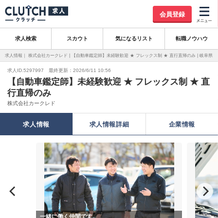
会員登録
求人検索
スカウト
気になるリスト
転職ノウハウ
求人情報｜ 株式会社カークレド | 【自動車鑑定師】未経験歓迎 ★ フレックス制 ★ 直行直帰のみ | 岐阜県
求人ID.5297997 最終更新：2026/6/11 10:56
【自動車鑑定師】未経験歓迎 ★ フレックス制 ★ 直
行直帰のみ
株式会社カークレド
求人情報
求人情報詳細
企業情報
一緒に働く仲間です。