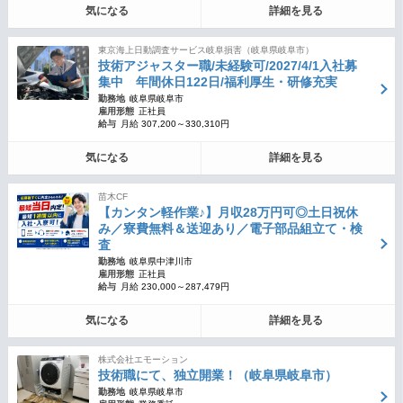
気になる
詳細を見る
東京海上日動調査サービス岐阜損害（岐阜県岐阜市）
技術アジャスター職/未経験可/2027/4/1入社募
集中 年間休日122日/福利厚生・研修充実
勤務地
岐阜県岐阜市
雇用形態
正社員
給与
月給 307,200～330,310円
気になる
詳細を見る
苗木CF
【カンタン軽作業♪】月収28万円可◎土日祝休
み／寮費無料＆送迎あり／電子部品組立て・検
査
勤務地
岐阜県中津川市
雇用形態
正社員
給与
月給 230,000～287,479円
気になる
詳細を見る
株式会社エモーション
技術職にて、独立開業！（岐阜県岐阜市）
勤務地
岐阜県岐阜市