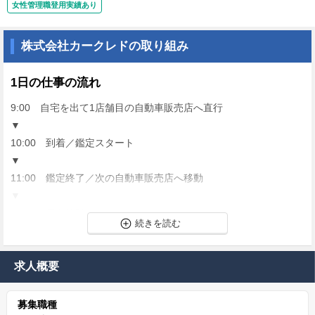
女性管理職登用実績あり
株式会社カークレドの取り組み
1日の仕事の流れ
9:00 自宅を出て1店舗目の自動車販売店へ直行
▼
10:00 到着／鑑定スタート
▼
11:00 鑑定終了／次の自動車販売店へ移動
▼
13:00 昼食休憩
▼
14:00 午後の鑑定スタート
▼
求人概要
17:00 鑑定終了／直帰
募集職種