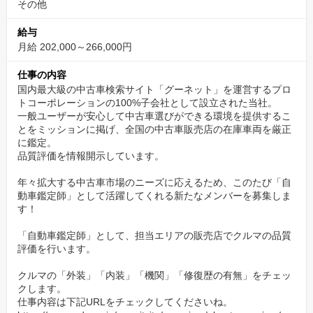
基本一人で鑑定＆直行直帰OKなので、スケジューリングも自分次
その他
第。自由度高く活躍できます！
給与
月給 202,000～266,000円
仕事の内容
国内最大級の中古車検索サイト「グーネット」を運営するプロ
トコーポレーションの100%子会社として設立された当社。
一般ユーザーが安心して中古車選びができる環境を提供するこ
とをミッションに掲げ、全国の中古車販売店の在庫車両を厳正
に鑑定。
品質評価を情報開示しています。
年々拡大する中古車市場のニーズに応えるため、このたび「自
動車鑑定師」として活躍してくれる新たなメンバーを募集しま
す！
「自動車鑑定師」として、担当エリアの販売店でクルマの品質
評価を行います。
クルマの「外装」「内装」「機関」「修復歴の有無」をチェッ
クします。
仕事内容は下記URLをチェックしてくださいね。