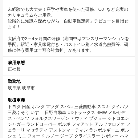
未経験でも大丈夫！座学や実車を使った研修、OJTなど充実の
カリキュラムをご用意。
段階的に知識を深めながら「自動車鑑定師」デビューを目指せ
ます！
大阪府で2～4ヶ月間の研修（期間中はマンスリーマンションを
手配。駅近・家具家電付き・バストイレ別／水道光熱費等、研
修に伴う費用は全額会社負担）があります。
雇用形態
正社員
勤務地
岐阜県 岐阜市
取扱車種
トヨタ 日産 ホンダ マツダ スバル 三菱自動車 スズキ ダイハツ
三菱ふそう いすゞ 日野自動車 UDトラックス BMW メルセデ
ス・ベンツ フォルクスワーゲン アウディ プジョー シトロエン
ジャガー ランドローバー ボルボ フィアット アルファロメオ フ
ェラーリ マセラティ アストンマーティン ランボルギーニ ポル
シェ ミニ フォード ルノー ジープ クライスラー シボレー ハマ