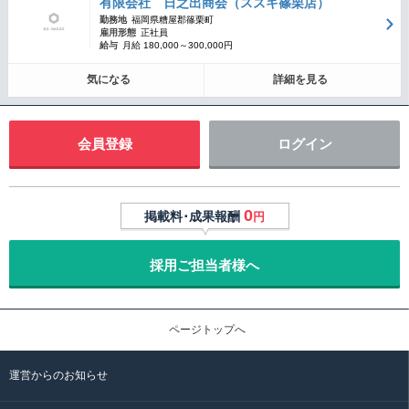
有限会社 日之出商会（スズキ篠栗店）
勤務地
福岡県糟屋郡篠栗町
雇用形態
正社員
給与
月給 180,000～300,000円
気になる
詳細を見る
会員登録
ログイン
0
掲載料･成果報酬
円
採用ご担当者様へ
ページトップへ
運営からのお知らせ