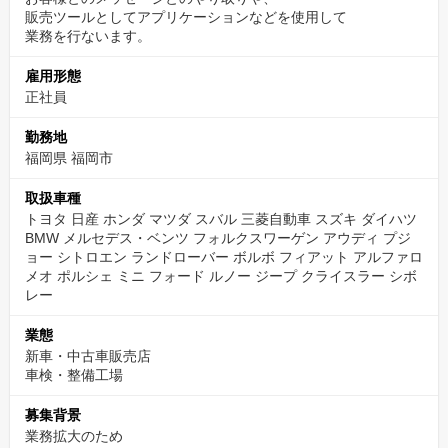
販売ツールとしてアプリケーションなどを使用して
業務を行ないます。
雇用形態
正社員
勤務地
福岡県 福岡市
取扱車種
トヨタ 日産 ホンダ マツダ スバル 三菱自動車 スズキ ダイハツ
BMW メルセデス・ベンツ フォルクスワーゲン アウディ プジ
ョー シトロエン ランドローバー ボルボ フィアット アルファロ
メオ ポルシェ ミニ フォード ルノー ジープ クライスラー シボ
レー
業態
新車・中古車販売店
車検・整備工場
募集背景
業務拡大のため