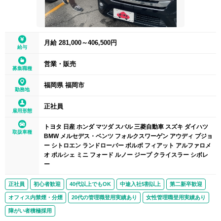
月給 281,000～406,500円
給与
営業・販売
募集職種
福岡県 福岡市
勤務地
正社員
雇用形態
トヨタ 日産 ホンダ マツダ スバル 三菱自動車 スズキ ダイハツ
取扱車種
BMW メルセデス・ベンツ フォルクスワーゲン アウディ プジョ
ー シトロエン ランドローバー ボルボ フィアット アルファロメ
オ ポルシェ ミニ フォード ルノー ジープ クライスラー シボレ
ー
正社員
初心者歓迎
40代以上でもOK
中途入社5割以上
第二新卒歓迎
オフィス内禁煙・分煙
20代の管理職登用実績あり
女性管理職登用実績あり
障がい者積極採用