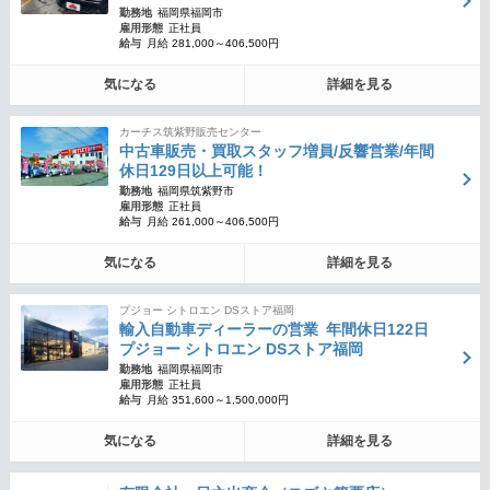
勤務地
福岡県福岡市
雇用形態
正社員
給与
月給 281,000～406,500円
気になる
詳細を見る
カーチス筑紫野販売センター
中古車販売・買取スタッフ増員/反響営業/年間
休日129日以上可能！
勤務地
福岡県筑紫野市
雇用形態
正社員
給与
月給 261,000～406,500円
気になる
詳細を見る
プジョー シトロエン DSストア福岡
輸入自動車ディーラーの営業 年間休日122日
プジョー シトロエン DSストア福岡
勤務地
福岡県福岡市
雇用形態
正社員
給与
月給 351,600～1,500,000円
気になる
詳細を見る