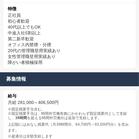
特徴
正社員
初心者歓迎
40代以上でもOK
中途入社5割以上
第二新卒歓迎
オフィス内禁煙・分煙
20代の管理職登用実績あり
女性管理職登用実績あり
障がい者積極採用
募集情報
給与
月給 281,000～406,500円
※固定残業手当含む。
※固定残業手当は、時間外労働有無にかかわらず固定残業代として支給
し、
39時間
を超える時間外労働分は追加で支給します。
上記額にはみなし残業代（月39時間分、64,700円～93,500円分）を含み
ます。
※超過分は全額支給します