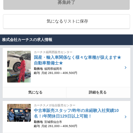
募集終了
気になるリストに保存
株式会社カーチスの求人情報
カーチス福岡西販売センター
国産・輸入車関係なく様々な車種が扱えます★
自動車整備士★
勤務地
福岡県福岡市
給与
月給 281,000～406,500円
気になる
詳細を見る
カーチスメガ仙台販売センター
中古車販売スタッフ/昨年の未経験入社実績10
名！/年間休日129日以上可能！
勤務地
宮城県仙台市
給与
月給 261,000～406,500円