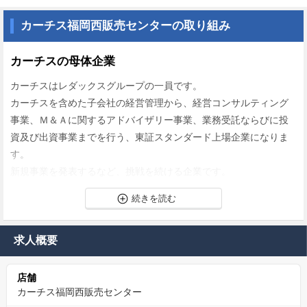
カーチス福岡西販売センターの取り組み
カーチスの母体企業
カーチスはレダックスグループの一員です。
カーチスを含めた子会社の経営管理から、経営コンサルティング
事業、Ｍ＆Ａに関するアドバイザリー事業、業務受託ならびに投
資及び出資事業までを行う、東証スタンダード上場企業になりま
す。
新規事業を発表するなど、挑戦を続ける企業です。
カーチスの企業理念
私たちは中古車を"ピッカピ・カー"と呼んでいます。
求人概要
クルマを売る人にとっては「愛車」ですし、
買う人にとっては、どんなクルマでも「新車」です。
店舗
カーチス福岡西販売センター
そんな"ピッカピ・カー"を買い取り、洗車・メンテナンスして