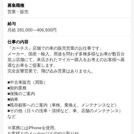
新たな持ち主へ橋渡しするのが私たちの仕事。
募集職種
中間マージンを排除して買い取り価格を増やしたり、
営業・販売
ローンが残っていても売れる仕組みをつくるなど、
給与
新しい取り組みが支持され、全国に展開するに至りました。
月給 281,000～406,500円
仕事の内容
『カーチス』店舗での車の販売営業のお仕事です。
メーカー、国産・輸入、用途を問わず多種多様なお車が数百台
並ぶ店舗にて、来店されたマイカー購入をお考えのお客様へ最
適なお車をご提案します。
完全反響営業で、飛び込み営業はありません。
■中古車販売（買取）
■契約業務
■保険のご案内
■納車
■既存顧客へのご案内（車検、乗換え、メンテナンスなど）
■その他（日々の洗車・清掃など、車、店舗のメンテナンス）
など
※業務にはiPhoneを使用。
お客様とのメッセージとのやり取りや、