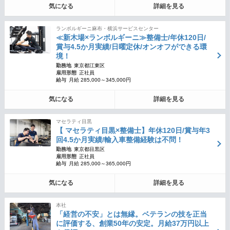
気になる
詳細を見る
ランボルギーニ麻布・横浜サービスセンター
≪新木場×ランボルギーニ≫整備士/年休120日/
賞与4.5か月実績/日曜定休/オンオフができる環
境！
勤務地
東京都江東区
雇用形態
正社員
給与
月給 285,000～345,000円
気になる
詳細を見る
マセラティ目黒
【 マセラティ目黒×整備士】年休120日/賞与年3
回4.5か月実績/輸入車整備経験は不問！
勤務地
東京都目黒区
雇用形態
正社員
給与
月給 285,000～365,000円
気になる
詳細を見る
本社
「経営の不安」とは無縁。ベテランの技を正当
に評価する、創業50年の安定。月給37万円以上