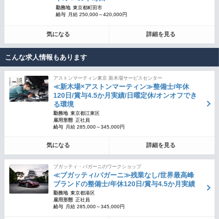
勤務地
東京都町田市
給与
月給 250,000～420,000円
気になる
詳細を見る
こんな求人情報もあります
アストンマーティン東京 新木場サービスセンター
≪新木場×アストンマーティン≫整備士/年休
120日/賞与4.5か月実績/日曜定休/オンオフでき
る環境
勤務地
東京都江東区
雇用形態
正社員
給与
月給 285,000～345,000円
気になる
詳細を見る
ブガッティ・パガーニのワークショップ
≪ブガッティ/パガーニ≫残業なし/世界最高峰
ブランドの整備士/年休120日/賞与4.5か月実績
勤務地
東京都港区
雇用形態
正社員
給与
月給 285,000～345,000円