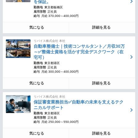
を保証。
勤務地
東京都板橋区
雇用形態
正社員
給与
月給 370,000～400,000円
気になる
詳細を見る
リバイス株式会社 本社
自動車整備士｜技術コンサルタント／月収30万
～✅整備士資格を活かす完全デスクワーク（在
宅可）
勤務地
東京都港区
雇用形態
正社員
給与
月給 300,000～400,000円
気になる
詳細を見る
リバイス株式会社 本社
保証審査業務担当✅自動車の未来を支えるテク
ニカルサポート
勤務地
東京都港区
雇用形態
正社員
給与
月給 250,000～550,000円
気になる
詳細を見る