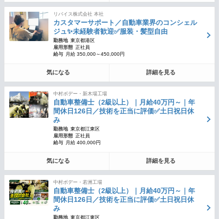
リバイス株式会社 本社
カスタマーサポート／自動車業界のコンシェル
ジュ✨未経験者歓迎✅服装・髪型自由
勤務地
東京都港区
雇用形態
正社員
給与
月給 350,000～450,000円
気になる
詳細を見る
中村ボデー・新木場工場
自動車整備士（2級以上）｜月給40万円～｜年
間休日126日／技術を正当に評価✅土日祝日休
み
勤務地
東京都江東区
雇用形態
正社員
給与
月給 400,000円
気になる
詳細を見る
中村ボデー・若洲工場
自動車整備士（2級以上）｜月給40万円～｜年
間休日126日／技術を正当に評価✅土日祝日休
み
勤務地
東京都江東区