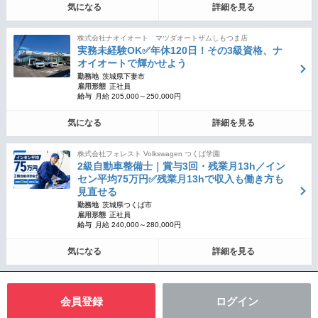
気になる
詳細を見る
株式会社ナオイオート マツダオートザムしもつま店
実務未経験OK✅年休120日！その3級資格、ナ
オイオートで輝かせよう
勤務地
茨城県下妻市
雇用形態
正社員
給与
月給 205,000～250,000円
気になる
詳細を見る
株式会社フォレスト Volkswagen つくば学園
2級自動車整備士｜賞与3回・残業月13h／イン
セン平均75万円✅残業月13hで収入も働き方も
見直せる
勤務地
茨城県つくば市
雇用形態
正社員
給与
月給 240,000～280,000円
気になる
詳細を見る
会員登録
ログイン