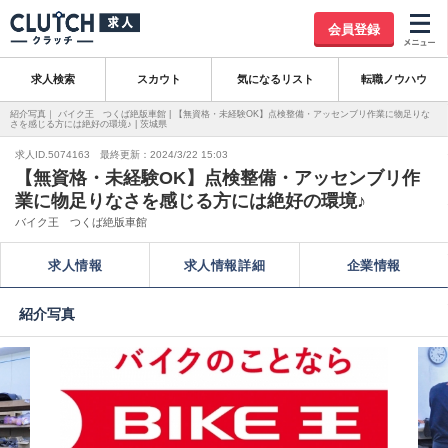
会員登録
求人検索
スカウト
気になるリスト
転職ノウハウ
紹介写真｜ バイク王 つくば絶版車館 | 【無資格・未経験OK】点検整備・アッセンブリ作業に物足りな
さを感じる方には絶好の環境♪ | 茨城県
求人ID.5074163 最終更新：2024/3/22 15:03
【無資格・未経験OK】点検整備・アッセンブリ作
業に物足りなさを感じる方には絶好の環境♪
バイク王 つくば絶版車館
求人情報
求人情報詳細
企業情報
紹介写真