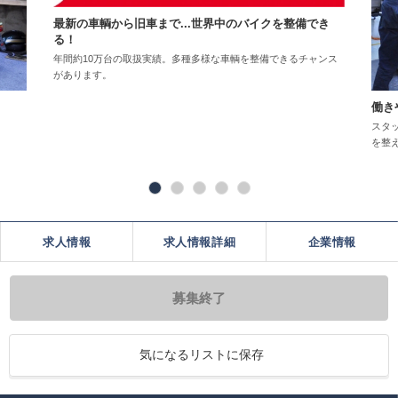
最新の車輌から旧車まで...世界中のバイクを整備でき
る！
年間約10万台の取扱実績。多種多様な車輌を整備できるチャンス
があります。
働き
スタ
を整
求人情報
求人情報詳細
企業情報
募集終了
気になるリストに保存