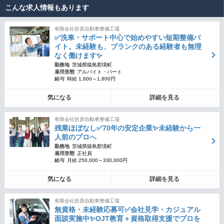
こんな求人情報もあります
有限会社折原自動車整備工場
✅洗車・サポート中心で始めやすい短期整備バ
イト。未経験も、ブランクのある経験者も無理
なく働けます✨
勤務地
茨城県猿島郡境町
雇用形態
アルバイト・パート
給与
時給 1,600～1,800円
気になる
詳細を見る
有限会社折原自動車整備工場
残業ほぼなし✅70年の安定企業✨未経験から一
人前のプロへ
勤務地
茨城県猿島郡境町
雇用形態
正社員
給与
月給 250,000～330,000円
気になる
詳細を見る
有限会社折原自動車整備工場
無資格・未経験応募可✅会社見学・カジュアル
面談実施中✨OJT教育＋資格取得支援でプロを