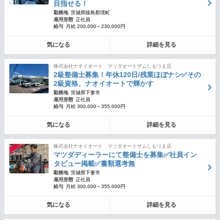
目指せる！
勤務地
茨城県猿島郡境町
雇用形態
正社員
給与
月給 200,000～230,000円
気になる
詳細を見る
株式会社ナオイオート マツダオートザムしもつま店
2級整備士募集！年休120日/残業ほぼナシ✅その
2級資格、ナオイオートで輝かす
勤務地
茨城県下妻市
雇用形態
正社員
給与
月給 300,000～355,000円
気になる
詳細を見る
株式会社ナオイオート マツダオートザムしもつま店
マツダディーラーにて整備士を募集✅社員イン
タビュー掲載✅書類選考無
勤務地
茨城県下妻市
雇用形態
正社員
給与
月給 300,000～355,000円
気になる
詳細を見る