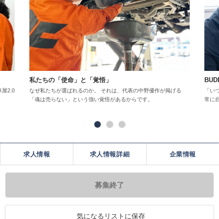
私たちの「使命」と「覚悟」
BU
屋2.0
なぜ私たちが選ばれるのか。 それは、代表の中野優作が掲げる
「い
「魂は売らない」という強い覚悟があるからです。
常に
求人情報
求人情報詳細
企業情報
募集終了
気になるリストに保存