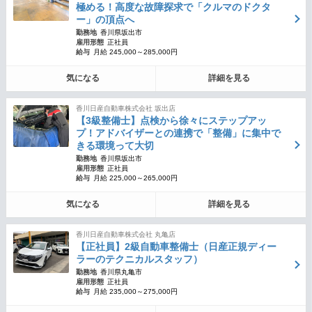
極める！高度な故障探求で「クルマのドクタ
ー」の頂点へ
勤務地
香川県坂出市
雇用形態
正社員
給与
月給 245,000～285,000円
気になる
詳細を見る
香川日産自動車株式会社 坂出店
【3級整備士】点検から徐々にステップアッ
プ！アドバイザーとの連携で「整備」に集中で
きる環境って大切
勤務地
香川県坂出市
雇用形態
正社員
給与
月給 225,000～265,000円
気になる
詳細を見る
香川日産自動車株式会社 丸亀店
【正社員】2級自動車整備士（日産正規ディー
ラーのテクニカルスタッフ）
勤務地
香川県丸亀市
雇用形態
正社員
給与
月給 235,000～275,000円