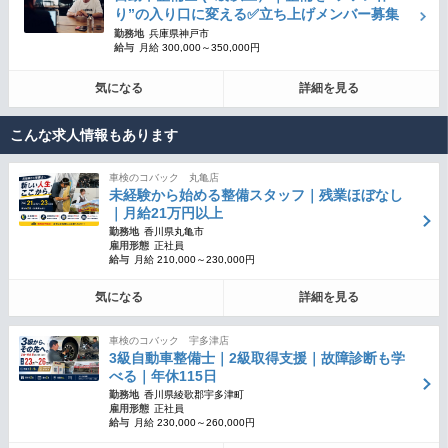
り”の入り口に変える✅立ち上げメンバー募集
勤務地
兵庫県神戸市
給与
月給 300,000～350,000円
気になる
詳細を見る
こんな求人情報もあります
車検のコバック 丸亀店
未経験から始める整備スタッフ｜残業ほぼなし
｜月給21万円以上
勤務地
香川県丸亀市
雇用形態
正社員
給与
月給 210,000～230,000円
気になる
詳細を見る
車検のコバック 宇多津店
3級自動車整備士｜2級取得支援｜故障診断も学
べる｜年休115日
勤務地
香川県綾歌郡宇多津町
雇用形態
正社員
給与
月給 230,000～260,000円