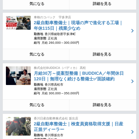
気になる
詳細を見る
車検のコバック 宇多津店
2級自動車整備士｜現場の声で進化する工場｜
年休115日｜残業少なめ
勤務地
香川県綾歌郡宇多津町
雇用形態
正社員
給与
月給 260,000～300,000円
気になる
詳細を見る
株式会社BUDDICA（バディカ） 高松
月給30万～提案型整備｜BUDDICA／年間休日
120日｜無理なく続ける整備士✅面談確約
勤務地
香川県高松市
雇用形態
正社員
給与
月給 300,000～350,000円
気になる
詳細を見る
香川日産自動車株式会社 坂出店
2級自動車整備士｜検査員資格取得支援｜日産
正規ディーラー
勤務地
香川県坂出市