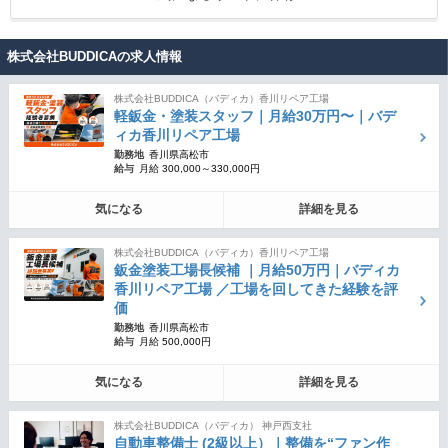
株式会社BUDDICAの求人情報
株式会社BUDDICA（バディカ）香川リペア工場
軽鈑金・塗装スタッフ｜月給30万円〜｜バデ
ィカ香川リペア工場
勤務地
香川県高松市
給与
月給 300,000～330,000円
気になる
詳細を見る
株式会社BUDDICA（バディカ）香川リペア工場
鈑金塗装工場長候補 ｜月給50万円｜バディカ
香川リペア工場 ／工場を回してきた経験を評
価
勤務地
香川県高松市
給与
月給 500,000円
気になる
詳細を見る
株式会社BUDDICA（バディカ） 神戸西支社
自動車整備士 (2級以上）｜整備を“ファン作