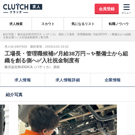
会員登録
求人検索
スカウト
気になるリスト
転職ノウハウ
紹介写真｜ 株式会社BUDDICA（バディカ） 高松 | 工場長・管理職候補✅月給38万円～✨整備士から組織
を創る側へ✅入社祝金制度有 | 香川県
求人ID.4997929 最終更新：2026/1/20 23:02
工場長・管理職候補✅月給38万円～✨整備士から組
織を創る側へ✅入社祝金制度有
株式会社BUDDICA（バディカ） 高松
求人情報
求人情報詳細
企業情報
紹介写真