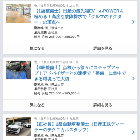
香川日産自動車株式会社 坂出店
【1級整備士】日産の最先端EV・e-POWERを
極める！高度な故障探求で「クルマのドクタ
ー」の頂点へ
勤務地
香川県坂出市
雇用形態
正社員
給与
月給 245,000～285,000円
気になる
詳細を見る
香川日産自動車株式会社 坂出店
【3級整備士】点検から徐々にステップアッ
プ！アドバイザーとの連携で「整備」に集中で
きる環境って大切
勤務地
香川県坂出市
雇用形態
正社員
給与
月給 225,000～265,000円
気になる
詳細を見る
香川日産自動車株式会社 丸亀店
【正社員】2級自動車整備士（日産正規ディー
ラーのテクニカルスタッフ）
勤務地
香川県丸亀市
雇用形態
正社員