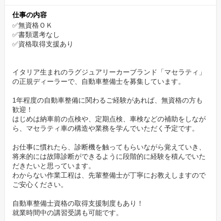
初めての整備であっても全く問題ありません。興味と向上心を持
仕事の内容
ち、技術を極めたい人たちとの交流はきっとあなたにとってプラ
✅無資格ＯＫ
✅書類選考なし
スの経験となるでしょう。
✅資格取得支援あり
年齢にとらわれない評価制度
イタリア生まれのラグジュアリーカーブランド「マセラティ」
20代のマネージャー登用実績あり。ご年齢問わず、実績に応じて
の正規ディーラーで、自動車整備士を募集しています。
しっかり評価する制度となっております。
1年程度の自動車整備に関わるご経験があれば、無資格の方も
年齢は結果とイコールではありません。
歓迎！
将来的に近隣県にも店舗を増やしていく予定なので、主要ポスト
はじめは納車前の点検や、定期点検、車検などの補助をしなが
へのチャンスも多くあります。
ら、マセラティ車の構造や業務を学んでいただく予定です。
お仕事に慣れたら、診断機を触ってもらいながら覚えていき、
残業ほぼ無し！定時に上がれるから、プライベートも
将来的には故障診断ができるように段階的に経験を積んでいた
充実
だきたいと思っています。
わからない作業工程は、先輩整備士が丁寧にお教えしますので
残業はほとんど無く、多く発生した月でも10時間ほど。
ご安心ください。
就業環境の見直しや社員の増員などを行い、働きやすい職場づく
自動車整備士資格の取得支援制度もあり！
りを行うことが当社の発展につながると考えております。
就業時間中の講習受講も可能です。