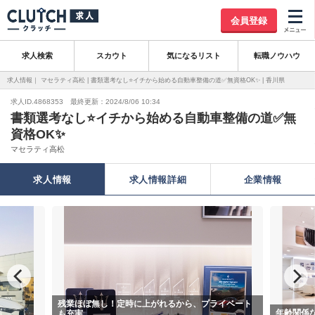
会員登録
求人検索
スカウト
気になるリスト
転職ノウハウ
求人情報｜ マセラティ高松 | 書類選考なし⭐イチから始める自動車整備の道✅無資格OK✨ | 香川県
求人ID.4868353 最終更新：2024/8/06 10:34
書類選考なし⭐イチから始める自動車整備の道✅無
資格OK✨
マセラティ高松
求人情報
求人情報詳細
企業情報
残業ほぼ無し！定時に上がれるから、プライベート
年齢関係
も充実