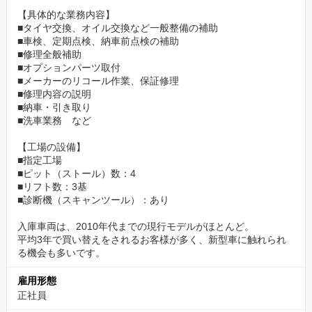
万全のサポート、経験者による技術指導
【具体的な業務内容】
■タイヤ交換、オイル交換など一般整備の補助
人間の行う作業にミスはつきものです。
■車検、定期点検、納車前点検の補助
なぜ起こってしまったのかを考え、次からは発生しないようにす
■修理全般補助
■オプションパーツ取付
る、そうすることで作業精度は向上していくものです。
■メーカーのリコール作業、保証修理
そのような経験値を持っているベテランの整備士が当社には多数
■修理内容の説明
就業しており、創業から培った経験が万全のサポートにつながっ
■納車・引き取り
ております。
■洗車業務 など
また、稼働時間の偏りが出ない業務調整により、不満感なく就業
【工場の設備】
できます。
■指定工場
■ピット（ストール）数：4
■リフト数：3基
■診断機（スキャンツール）：あり
入庫車両は、2010年代までの現行モデルがほとんど。
平均3年で買い替えをされるお客様が多く、新型車に触れられ
る機会も多いです。
雇用形態
正社員