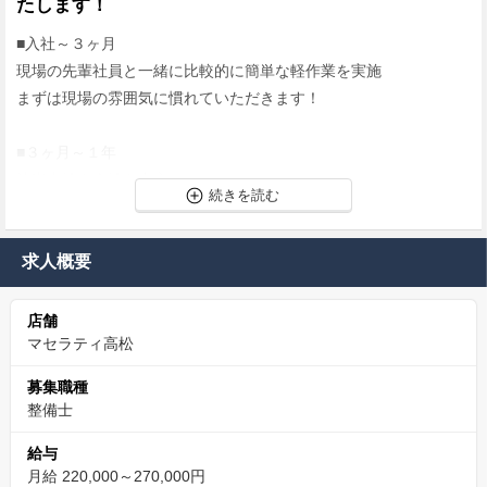
たします！
■入社～３ヶ月
現場の先輩社員と一緒に比較的に簡単な軽作業を実施
まずは現場の雰囲気に慣れていただきます！
■３ヶ月～１年
法定点検や車検を中心。
ご経験やご希望に合わせて、その他整備もお願いします。
新入社員に対しては、担当の先輩社員が丁寧にフォローします。
求人概要
未経験スタートの先輩社員も活躍中！！
どんどん新しい作業に挑戦してください。
店舗
マセラティ高松
マセラティのメーカー研修受講可能！新しい技術を学
募集職種
べる環境です
整備士
マセラティのメーカー研修で東京に行く機会もあり。
給与
一般的に整備士は横のつながりを構築しづらい仕事ですが、メー
月給 220,000～270,000円
カー研修で他社の整備士と交流する機会が多くあります。