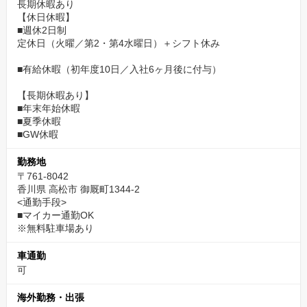
長期休暇あり
【休日休暇】
■週休2日制
定休日（火曜／第2・第4水曜日）＋シフト休み
■有給休暇（初年度10日／入社6ヶ月後に付与）
【長期休暇あり】
■年末年始休暇
■夏季休暇
■GW休暇
勤務地
〒761-8042
香川県 高松市 御厩町1344-2
<通勤手段>
■マイカー通勤OK
※無料駐車場あり
車通勤
可
海外勤務・出張