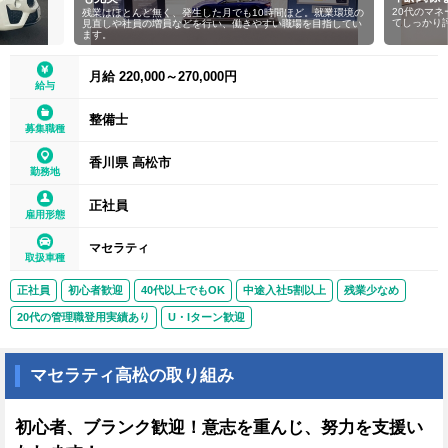
20代のマ
残業はほとんど無く、発生した月でも10時間ほど。就業環境の
てしっかり
見直しや社員の増員などを行い、働きやすい職場を目指してい
ます。
月給 220,000～270,000円
給与
整備士
募集職種
香川県 高松市
勤務地
正社員
雇用形態
マセラティ
取扱車種
正社員
初心者歓迎
40代以上でもOK
中途入社5割以上
残業少なめ
20代の管理職登用実績あり
U・Iターン歓迎
マセラティ高松の取り組み
初心者、ブランク歓迎！意志を重んじ、努力を支援い