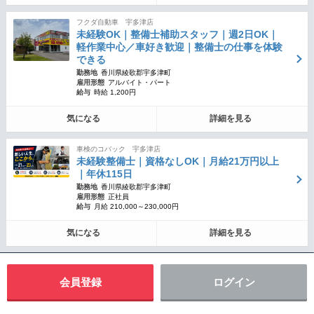
フクダ自動車 宇多津店
未経験OK｜整備士補助スタッフ｜週2日OK｜
軽作業中心／車好き歓迎｜整備士の仕事を体験
できる
勤務地
香川県綾歌郡宇多津町
雇用形態
アルバイト・パート
給与
時給 1,200円
気になる
詳細を見る
車検のコバック 宇多津店
未経験整備士｜資格なしOK｜月給21万円以上
｜年休115日
勤務地
香川県綾歌郡宇多津町
雇用形態
正社員
給与
月給 210,000～230,000円
気になる
詳細を見る
会員登録
ログイン