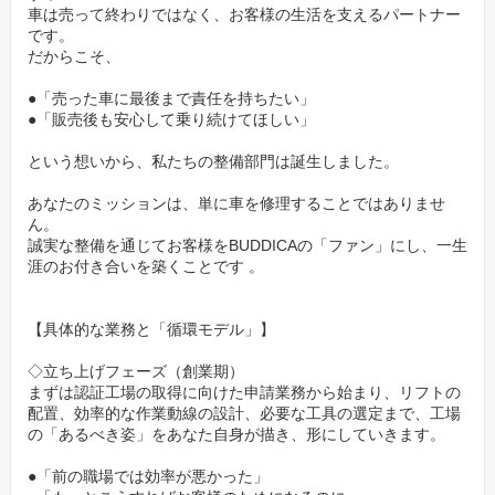
譲れない約束です。
車は売って終わりではなく、お客様の生活を支えるパートナー
です。
だからこそ、
新工場は、その理念を体現する「聖域」です。
理不尽な売上目標も、会社都合の押し売りも一切存在しません。
●「売った車に最後まで責任を持ちたい」
あるのは、「お客様のために、正直であること」というシンプル
●「販売後も安心して乗り続けてほしい」
なルールだけ 。
という想いから、私たちの整備部門は誕生しました。
あなたの高い技術と倫理観を、今度は「会社の売上」のためでは
なく、「お客様の笑顔」と「自分の誇り」を取り戻すために使っ
あなたのミッションは、単に車を修理することではありませ
てください。
ん。
誠実な整備を通じてお客様をBUDDICAの「ファン」にし、一生
涯のお付き合いを築くことです 。
✅「技術」は後からついてくる。「人柄」で選ぶ創業
メンバー
【具体的な業務と「循環モデル」】
立ち上げメンバーと聞くと、「スーパーマンのような技術力」が
必要だと思われるかもしれません。
◇立ち上げフェーズ（創業期）
まずは認証工場の取得に向けた申請業務から始まり、リフトの
しかし、私たちが最も重視するのは「人としての誠実さ」と「自
配置、効率的な作業動線の設計、必要な工具の選定まで、工場
走力（オーナーシップ）」です。
の「あるべき姿」をあなた自身が描き、形にしていきます。
●「前の職場では効率が悪かった」
技術は教えられますが、「嘘をつかない誠実さ」や「仲間のため