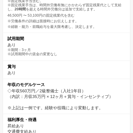
※固定残業手当含む。
※固定残業手当は、時間外労働有無にかかわらず固定残業代として支給
し、
20時間
を超える時間外労働分は追加で支給します。
46,500円 〜 53,100円の固定残業代を含む
※労働条件の詳細は面接時にお伝えします。
※経験・能力・前職給与を最大限考慮し、決定します。
試用期間
あり
※期間：3ヶ月
※試用期間中の賃金の変更なし
賞与
あり
年収のモデルケース
◇年収560万円／2級整備士（入社1年目）
（内訳：月収35万円 × 12ヶ月＋賞与・インセンティブ）
※上記は一例です。経験や役職により変動します。
福利厚生・待遇
昇給あり
交通費支給あり