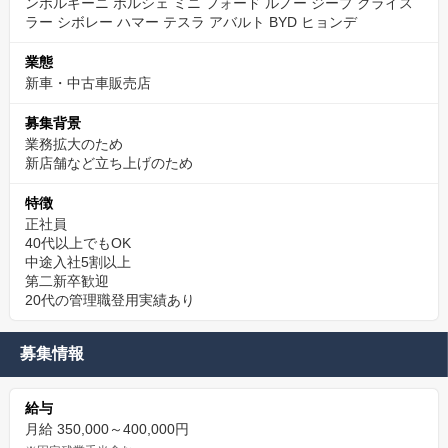
ンボルギーニ ポルシェ ミニ フォード ルノー ジープ クライス
※URLをコピー＆ペーストしてご予約ください。
ラー シボレー ハマー テスラ アバルト BYD ヒョンデ
業態
（「応募する」ボタンからのエントリーも、もちろん大歓迎で
新車・中古車販売店
す！）
募集背景
業務拡大のため
新店舗など立ち上げのため
特徴
正社員
40代以上でもOK
中途入社5割以上
第二新卒歓迎
20代の管理職登用実績あり
募集情報
給与
月給 350,000～400,000円