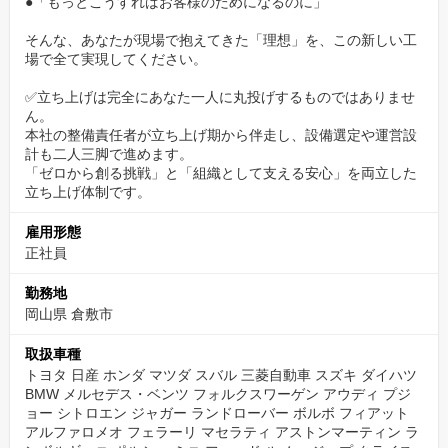
●「もっとこうすればお客様のためになるのに」
に動く優しさ」は、その人の根っこにあるものです。
だからこそ、私たちは採用において人柄を最優先します 。
そんな、あなたが現場で抱えてきた「理想」を、この新しい工
場で全て実現してください。
「自分の作業が終わったら、遅れている仲間を手伝う」。
そんな当たり前の助け合いができるメンバーが集まれば、必然的
✅立ち上げは完全にあなた一人に丸投げするものではありませ
に心理的安全性の高いチームが生まれます。 ギスギスした人間関
ん。
本社の整備責任者が立ち上げ期から伴走し、設備選定や運営設
係や、足の引っ張り合いとは無縁の環境。
計も二人三脚で進めます。
「ゼロから創る挑戦」と「組織として支える安心」を両立した
新工場でも、そんな「気持ちよく働けるチーム」を、あなた中心
立ち上げ体制です。
に作っていただきたいのです。
雇用形態
まずはあなたの「想い」と「覚悟」を聞かせてください。
正社員
✅【まずはWebカジュアル面談から】
勤務地
岡山県 倉敷市
まずは一度、お話だけでも聞きに来ませんか？
履歴書や職務経歴書の準備は不要です。
取扱車種
スーツも不要です。リラックスした服装でご参加ください。
トヨタ 日産 ホンダ マツダ スバル 三菱自動車 スズキ ダイハツ
BMW メルセデス・ベンツ フォルクスワーゲン アウディ プジ
ョー シトロエン ジャガー ランドローバー ボルボ フィアット
▼カジュアル面談のご予約はこちらから（約1分で完了！）▼
アルファロメオ フェラーリ マセラティ アストンマーティン ラ
https://timerex.net/s/recruit.buddica_207d/4586a93c