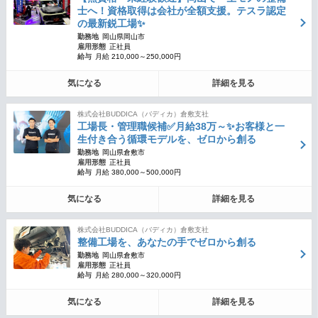
士へ！資格取得は会社が全額支援。テスラ認定
の最新鋭工場✨
勤務地
岡山県岡山市
雇用形態
正社員
給与
月給 210,000～250,000円
気になる
詳細を見る
株式会社BUDDICA（バディカ）倉敷支社
工場長・管理職候補✅月給38万～✨お客様と一
生付き合う循環モデルを、ゼロから創る
勤務地
岡山県倉敷市
雇用形態
正社員
給与
月給 380,000～500,000円
気になる
詳細を見る
株式会社BUDDICA（バディカ）倉敷支社
整備工場を、あなたの手でゼロから創る
勤務地
岡山県倉敷市
雇用形態
正社員
給与
月給 280,000～320,000円
気になる
詳細を見る