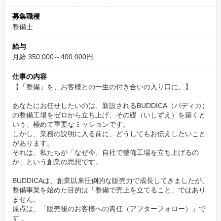
毎月の基本給という「生活の基盤」を高く設定することで、長く
募集職種
安心して働いてほしい。 それが、BUDDICAがあなたに示す最大の
整備士
誠意です。
給与
✅整備士は「コスト」ではない。「信頼への投資」
月給 350,000～400,000円
●「まだ使える部品なのに、会社の利益のために交換を勧めた」
仕事の内容
●「売上ノルマを達成するために、お客様の不安を煽った」
【「整備」を、お客様との一生の付き合いの入り口に。】
あなたにお任せしたいのは、新設されるBUDDICA（バディカ）
長らく自動車整備業界に蔓延っていた、こうした利益至上主義の
の整備工場をゼロから立ち上げ、その礎（いしずえ）を築くと
構造。
いう、極めて重要なミッションです。
しかし、業務の説明に入る前に、どうしてもお伝えしたいこと
車が好きでこの世界に入ったはずなのに、いつの間にか会社の歯
があります。
車となり、心ならずもお客様に嘘をついてしまった経験はありま
それは、私たちが「なぜ今、自社で整備工場を立ち上げるの
せんか？
か」という創業の思想です。
BUDDICAは、創業以来圧倒的な販売力で成長してきましたが、
代表の中野は、大手中古車販売店の幹部時代にその構造的欠陥を
整備事業を始めた目的は「整備で売上を立てること」ではあり
目の当たりにし、決意しました。
ません。
原点は、「販売後のお客様への責任（アフターフォロー）」で
「魂は売らない」。 これは、私たちの経営の根幹であり、絶対に
す 。