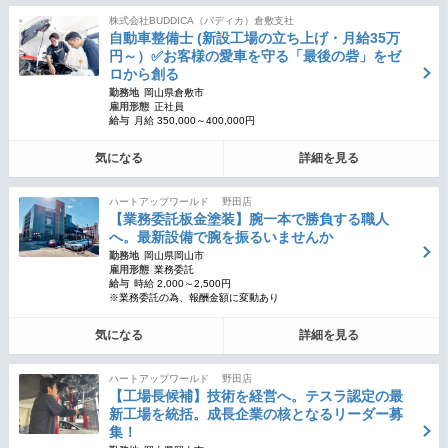
株式会社BUDDICA（バディカ）倉敷支社
自動車整備士 (新設工場の立ち上げ・月給35万
円～）✅お客様の愛車を守る「最後の砦」をゼ
ロから創る
勤務地
岡山県倉敷市
雇用形態
正社員
給与
月給 350,000～400,000円
気になる
詳細を見る
ハートアップワールド 野田店
【業務委託板金塗装】腕一本で勝負する職人
へ。最新設備で腕を振るいませんか
勤務地
岡山県岡山市
雇用形態
業務委託
給与
時給 2,000～2,500円
※業務委託の為、報酬金額に変動あり
気になる
詳細を見る
ハートアップワールド 野田店
【工場長候補】技術を経営へ。テスラ認定の最
新工場を統括。成長企業の核となるリーダー募
集！