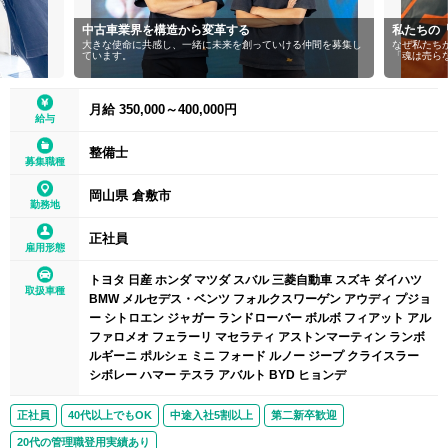
中古車業界を構造から変革する
私たちの
大きな使命に共感し、一緒に未来を創っていける仲間を募集し
なぜ私たち
ています。
「魂は売ら
月給 350,000～400,000円
給与
整備士
募集職種
岡山県 倉敷市
勤務地
正社員
雇用形態
トヨタ 日産 ホンダ マツダ スバル 三菱自動車 スズキ ダイハツ
取扱車種
BMW メルセデス・ベンツ フォルクスワーゲン アウディ プジョ
ー シトロエン ジャガー ランドローバー ボルボ フィアット アル
ファロメオ フェラーリ マセラティ アストンマーティン ランボ
ルギーニ ポルシェ ミニ フォード ルノー ジープ クライスラー
シボレー ハマー テスラ アバルト BYD ヒョンデ
正社員
40代以上でもOK
中途入社5割以上
第二新卒歓迎
20代の管理職登用実績あり