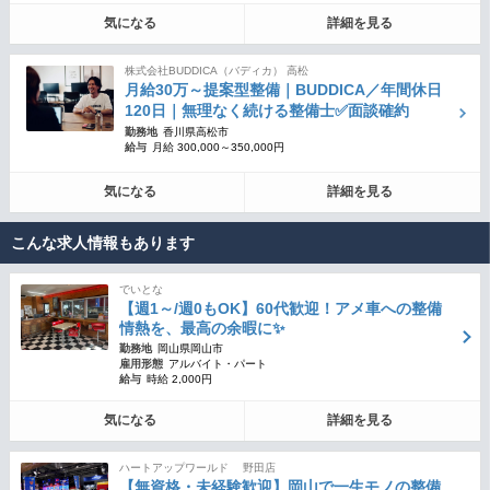
気になる
詳細を見る
株式会社BUDDICA（バディカ） 高松
月給30万～提案型整備｜BUDDICA／年間休日
120日｜無理なく続ける整備士✅面談確約
勤務地
香川県高松市
給与
月給 300,000～350,000円
気になる
詳細を見る
こんな求人情報もあります
でいとな
【週1～/週0もOK】60代歓迎！アメ車への整備
情熱を、最高の余暇に✨
勤務地
岡山県岡山市
雇用形態
アルバイト・パート
給与
時給 2,000円
気になる
詳細を見る
ハートアップワールド 野田店
【無資格・未経験歓迎】岡山で一生モノの整備