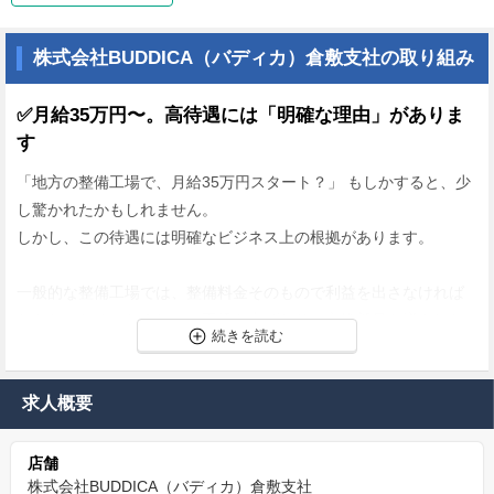
株式会社BUDDICA（バディカ）倉敷支社の取り組み
✅月給35万円〜。高待遇には「明確な理由」がありま
す
「地方の整備工場で、月給35万円スタート？」 もしかすると、少
し驚かれたかもしれません。
しかし、この待遇には明確なビジネス上の根拠があります。
一般的な整備工場では、整備料金そのもので利益を出さなければ
ならないため、どうしても工賃を上げたり、交換部品を増やした
りして「単価」を上げる圧力がかかりがちです。
しかし、BUDDICAには圧倒的な収益基盤があります。
つまり、「整備で無理に稼がなくていい」のです 。
求人概要
この構造があるからこそ、私たちは整備士に対して、純粋な技術
店舗
への対価として高い給与を還元することができます。
株式会社BUDDICA（バディカ）倉敷支社