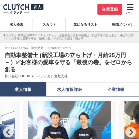
会員登録
求人検索
スカウト
気になるリスト
転職ノウハウ
求人情報｜ 株式会社BUDDICA（バディカ）倉敷支社 | 自動車整備士 (新設工場の立ち上げ・月給35万円
～）✅お客様の愛車を守る「最後の砦」をゼロから創る | 岡山県
求人ID.4617764 最終更新：2026/6/16 12:15
自動車整備士 (新設工場の立ち上げ・月給35万円
～）✅お客様の愛車を守る「最後の砦」をゼロから
創る
株式会社BUDDICA（バディカ）倉敷支社
求人情報
求人情報詳細
企業情報