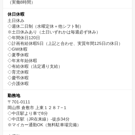
（実働8時間）
休日休暇
土日休み
◇週休二日制（水曜定休＋他シフト制）
※土日休みあり（土日いずれかは毎週必ず休み）
◇年間休日120日
◇計画有給休暇5日（上記と合わせ、実質年間125日の休日）
◇GW休暇
◇夏季休暇
◇年末年始休暇
◇有給休暇（法定通り支給）
◇育児休暇
◇慶弔休暇
◇介護休暇
勤務地
〒701-0111
岡山県 倉敷市 上東１２８７−１
◇中庄駅より車で8分
◇中庄駅（JR在来線）-徒歩34分
※マイカー通勤OK（無料駐車場完備）