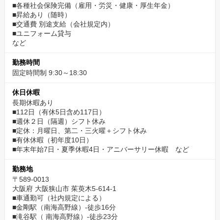
■各種社会保険完備（雇用・労災・健康・厚生年金）
■昇給あり（随時）
■交通費 別途支給（会社規定内）
■ユニフォーム貸与
など
勤務時間
固定時間制 9:30～18:30
休日休暇
長期休暇あり
■112日（有休5日含め117日）
■週休２日（隔週）シフト休み
■定休：月曜日、第二・三火曜＋シフト休み
■有休休暇（初年度10日）
■年末年始7日・夏季休暇4日・アニバーサリー休暇 など
勤務地
〒589-0013
大阪府 大阪狭山市 茱萸木5-614-1
■車通勤可（社内規定による）
■金剛駅（南海高野線）-徒歩16分
■滝谷駅（ 南海高野線）-徒歩23分