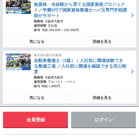
無資格・未経験から育てる国家資格プロジェク
ト／学費0円で国家資格整備士へ✅元専門学校講
師がサポート
勤務地
大阪府大阪市
雇用形態
正社員
給与
月給 200,000～220,000円
気になる
詳細を見る
株式会社森川自動車
自動車整備士（2級）｜入社前に職場体験でき
る整備工場 ／入社前に職場を確認できる安心制
度
勤務地
大阪府大阪市
雇用形態
アルバイト・パート
給与
時給 1,800円
気になる
詳細を見る
会員登録
ログイン