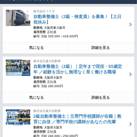
株式会社イケダ
自動車整備士（2級・検査員）を募集！【土日
祝休み】
勤務地
大阪府東大阪市
雇用形態
正社員
給与
月給 335,000～418,000円
気になる
詳細を見る
株式会社森川自動車
自動車整備士（2級）｜定年まで現役・65歳定
年 ／経験を活かし無理なく長く働ける職場
勤務地
大阪府大阪市
雇用形態
正社員
給与
月給 280,000円
気になる
詳細を見る
株式会社森川自動車
2級自動車整備士｜元専門学校講師が在籍｜教
育に自信 ／専門学校の講師があなたの先輩
勤務地
大阪府大阪市
雇用形態
正社員
給与
月給 240,000～250,000円