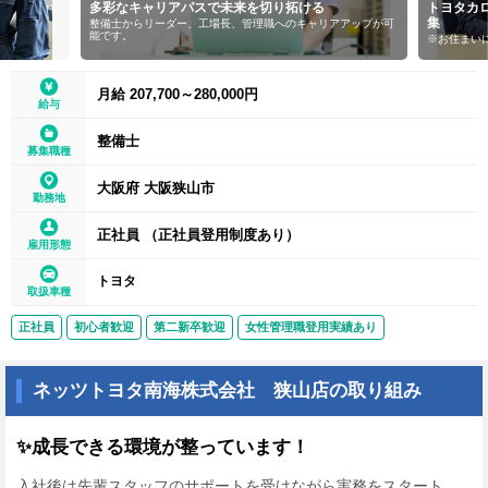
多彩なキャリアパスで未来を切り拓ける
トヨタカ
集
整備士からリーダー、工場長、管理職へのキャリアアップが可
能です。
※お住まい
月給 207,700～280,000円
給与
整備士
募集職種
大阪府 大阪狭山市
勤務地
正社員 （正社員登用制度あり）
雇用形態
トヨタ
取扱車種
正社員
初心者歓迎
第二新卒歓迎
女性管理職登用実績あり
ネッツトヨタ南海株式会社 狭山店の取り組み
✨成長できる環境が整っています！
入社後は先輩スタッフのサポートを受けながら実務をスタート。