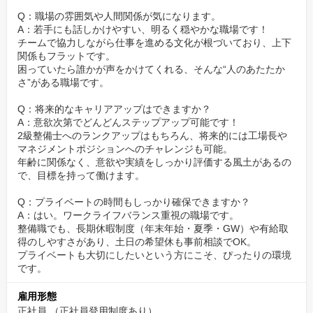
Q：職場の雰囲気や人間関係が気になります。
A：若手にも話しかけやすい、明るく穏やかな職場です！
チームで協力しながら仕事を進める文化が根づいており、上下
関係もフラットです。
困っていたら誰かが声をかけてくれる、そんな“人のあたたか
さ”がある職場です。
Q：将来的なキャリアアップはできますか？
A：意欲次第でどんどんステップアップ可能です！
2級整備士へのランクアップはもちろん、将来的には工場長や
マネジメントポジションへのチャレンジも可能。
年齢に関係なく、意欲や実績をしっかり評価する風土があるの
で、目標を持って働けます。
Q：プライベートの時間もしっかり確保できますか？
A：はい。ワークライフバランス重視の職場です。
整備職でも、長期休暇制度（年末年始・夏季・GW）や有給取
得のしやすさがあり、土日の希望休も事前相談でOK。
プライベートも大切にしたいという方にこそ、ぴったりの環境
です。
雇用形態
正社員 （正社員登用制度あり）