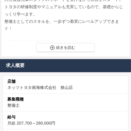
トヨタの研修制度やマニュアルも充実しているので、基礎からじ
っくり学べます。
整備士としてのスキルを、一歩ずつ着実にレベルアップできま
す！
✨最新設備で“整備力”がどんどん上がる！
トヨタ純正の診断機器や専用タブレットなど、最先端の整備環境
を完備。
求人概要
「勘」や「経験則」だけに頼らず、ロジカルに整備スキルを高め
ていけるのが魅力です。
店舗
ネッツトヨタ南海株式会社 狭山店
✨“ありがとう”がもらえる技術職
整備作業後には、自分の口で内容を説明する機会もあり、お客様
募集職種
整備士
から直接感謝の言葉をいただけます。
人と車、どちらとも関われる整備士のやりがいを実感できます！
給与
月給 207,700～280,000円
✨仲間と一緒にステップアップできる！