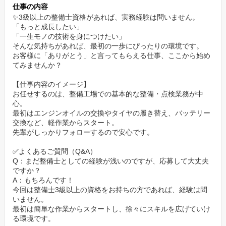
仕事の内容
若手も多く在籍し、同世代の仲間と相談しながら成長できる雰囲
✨3級以上の整備士資格があれば、実務経験は問いません。
気。
「もっと成長したい」
社歴に関係なく意見を出し合える風土なので、のびのび働けま
「一生モノの技術を身につけたい」
そんな気持ちがあれば、最初の一歩にぴったりの環境です。
す。
お客様に「ありがとう」と言ってもらえる仕事、ここから始め
てみませんか？
✨しっかり休めて、ムリなく続けられる！
【仕事内容のイメージ】
オン・オフのメリハリを大事にしている会社だから、長期休暇や
お任せするのは、整備工場での基本的な整備・点検業務が中
連休の取得もOK。
心。
最初はエンジンオイルの交換やタイヤの履き替え、バッテリー
「ちゃんと働いて、ちゃんと休む」が当たり前の職場です！
交換など、軽作業からスタート。
先輩がしっかりフォローするので安心です。
✅よくあるご質問（Q&A）
Q：まだ整備士としての経験が浅いのですが、応募して大丈夫
ですか？
A：もちろんです！
今回は整備士3級以上の資格をお持ちの方であれば、経験は問
いません。
最初は簡単な作業からスタートし、徐々にスキルを広げていけ
る環境です。