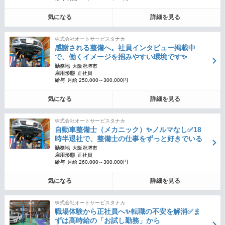
気になる
詳細を見る
株式会社オートサービスタナカ
感謝される整備へ。社員インタビュー掲載中
で、働くイメージを掴みやすい環境です✨
勤務地
大阪府堺市
雇用形態
正社員
給与
月給 250,000～300,000円
気になる
詳細を見る
株式会社オートサービスタナカ
自動車整備士（メカニック）✨ノルマなし✅18
時半退社で、整備士の仕事をずっと好きでいる
勤務地
大阪府堺市
雇用形態
正社員
給与
月給 260,000～300,000円
気になる
詳細を見る
株式会社オートサービスタナカ
職場体験から正社員へ✨転職の不安を解消✅ま
ずは高時給の「お試し勤務」から