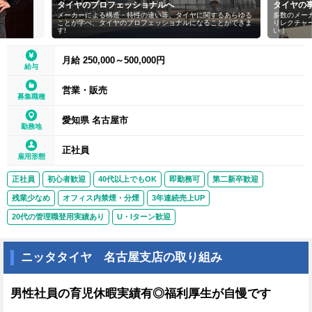
タイヤのプロフェッショナルへ
タイヤの
メーカーによる構造・特性の違い等、タイヤに関するあらゆる
多数のメー
ことが学べ、タイヤのプロフェッショナルになることができま
りレクチャ
す!
い！
月給 250,000～500,000円
給与
営業・販売
募集職種
愛知県 名古屋市
勤務地
正社員
雇用形態
正社員
初心者歓迎
40代以上でもOK
即勤務可
第二新卒歓迎
残業少なめ
オフィス内禁煙・分煙
3年連続売上UP
20代の管理職登用実績あり
U・Iターン歓迎
ニッタタイヤ 名古屋支店の取り組み
男性社員の育児休暇実績有◎福利厚生が自慢です