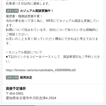
応募者へ3 日以内に連絡します。
カジュアル面談実施中！
ステップ3
履歴書・職務経歴書不要！
当社の事を知って頂く為に、WEBにてカジュアル面談も実施してい
ます。
転職について悩まれている方、当社について知りたい方も積極的に
ご相談ください。
お互いのことを良く知っていただく機会にできればと考えておりま
す。
✅カジュアル面談について
■下記のリンクをコピー＆ベーストして、面談希望日をご予約くださ
い。
https://timerex.net/s/recruitnittatire_4308/889f9ce5/
採用決定
ステップ4
面接予定場所
〒454-0981
愛知県名古屋市中川区吉津4-2504