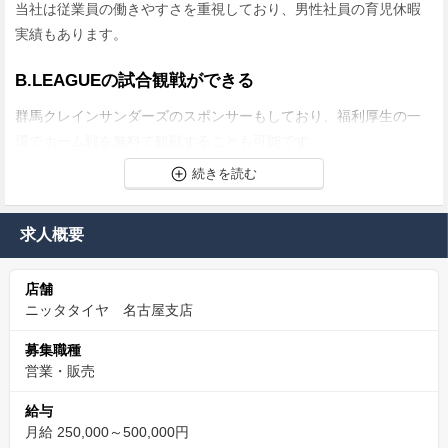
当社は従業員の働きやすさを重視しており、男性社員の育児休暇
実績もあります。
B.LEAGUEの試合観戦ができる
群馬クレインサンダーズのスポンサーもしており、福利厚生の一
環でホーム戦を無料で観戦することも可能です。
日曜・祝日が固定休み、プライベートも充実
当社では福利厚生として日曜日と祝日が固定休。
求人概要
ワークライフバランスを重視する方に最適な環境です。
店舗
タイヤのプロになれる環境
ニッタタイヤ 名古屋支店
メーカーによる構造・特性の違い等、タイヤに関するあらゆるこ
募集職種
とが学べ、タイヤのプロフェッショナルになることができます!
営業・販売
カジュアル面談も実施中、転職に迷われている方もご
給与
相談ください
月給 250,000～500,000円