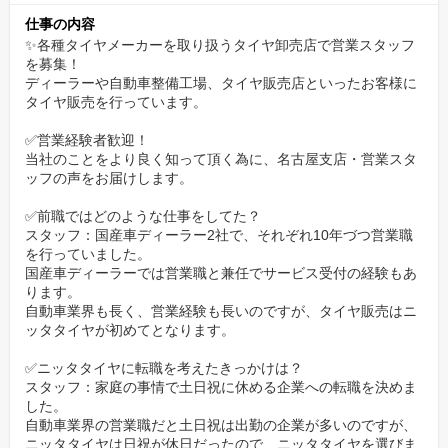
当社の事を知って頂く為に、WEBにてカジュアル面談も実施して
仕事の内容
います。
✨各種タイヤメーカーを取り扱うタイヤ卸売店で営業スタッフ
を募集！
転職について悩まれている方、当社について知りたい方も積極的
ディーラーや自動車整備工場、タイヤ販売店といったお客様に
にご相談ください。
タイヤ販売を行っています。
お互いのことを良く知っていただく機会にできればと考えており
ます。
✅営業経験者歓迎！
当社のことをより良く知って頂く為に、名古屋支店・営業スタ
ッフの声をお届けします。
✅前職ではどのような仕事をしてた？
スタッフ：国産車ディーラー2社で、それぞれ10年づつ営業職
を行っていました。
国産車ディーラーでは営業職と兼任でサービス受付の経験もあ
ります。
自動車業界も長く、営業経験も長いのですが、タイヤ販売はニ
ッタタイヤが初めてとなります。
✅ニッタタイヤに転職を考えたきっかけは？
スタッフ：家庭の事情で土日祝に休める企業への転職を決めま
した。
自動車業界の営業職だと土日祝は出勤の企業が多いのですが、
ニッタタイヤは日祝が休日だったので、ニッタタイヤを選びま