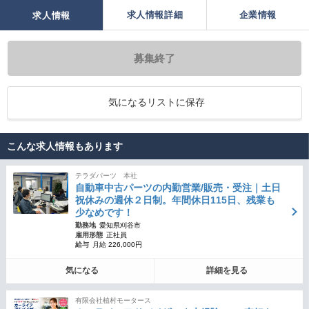
求人情報詳細
企業情報
求人情報
募集終了
気になるリストに保存
こんな求人情報もあります
テラダパーツ 本社
自動車中古パーツの内勤営業/販売・受注｜土日
祝休みの週休２日制。年間休日115日、残業も
少なめです！
勤務地
愛知県刈谷市
雇用形態
正社員
給与
月給 226,000円
気になる
詳細を見る
有限会社植村モータース