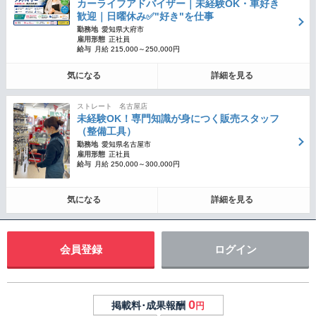
カーライフアドバイザー｜未経験OK・車好き
歓迎｜日曜休み✅"好き"を仕事
勤務地
愛知県大府市
雇用形態
正社員
給与
月給 215,000～250,000円
気になる
詳細を見る
ストレート 名古屋店
未経験OK！専門知識が身につく販売スタッフ
（整備工具）
勤務地
愛知県名古屋市
雇用形態
正社員
給与
月給 250,000～300,000円
気になる
詳細を見る
会員登録
ログイン
0
掲載料･成果報酬
円