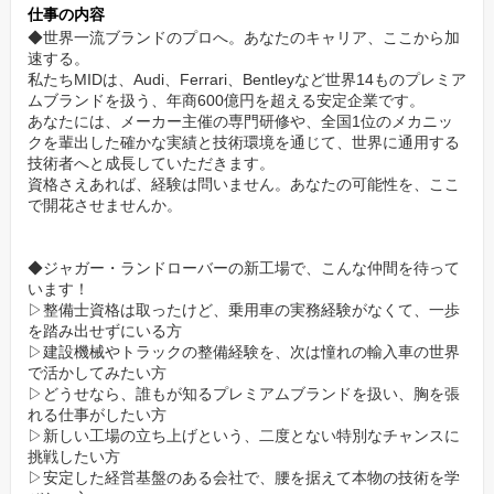
【プライベートを最優先】年間休日115日以上＆残業
仕事の内容
月20h以下。
◆世界一流ブランドのプロへ。あなたのキャリア、ここから加
速する。
良い仕事は、充実した休息から生まれます。
私たちMIDは、Audi、Ferrari、Bentleyなど世界14ものプレミア
私たちは、年間休日115日以上を確保。
ムブランドを扱う、年商600億円を超える安定企業です。
あなたには、メーカー主催の専門研修や、全国1位のメカニッ
さらに、平均残業は月20時間以内と、業界でもトップクラスの働
クを輩出した確かな実績と技術環境を通じて、世界に通用する
きやすさを実現しています。
技術者へと成長していただきます。
家族との時間、趣味の時間…豊かなプライベートが、あなたのパ
資格さえあれば、経験は問いません。あなたの可能性を、ここ
で開花させませんか。
フォーマンスをさらに向上させると信じています。
【キャリアを、会社が創る】充実の研修と、明確なキ
◆ジャガー・ランドローバーの新工場で、こんな仲間を待って
ャリアパス。
います！
▷整備士資格は取ったけど、乗用車の実務経験がなくて、一歩
入社後は、あなたの成長をしっかりサポート。
を踏み出せずにいる方
▷建設機械やトラックの整備経験を、次は憧れの輸入車の世界
将来的には、より高度な資格「テクニカルマイスター」の取得
で活かしてみたい方
や、チームを率いるリーダーへの道も拓かれています。
▷どうせなら、誰もが知るプレミアムブランドを扱い、胸を張
あなたの「なりたい姿」を、会社が一緒になって実現していきま
れる仕事がしたい方
▷新しい工場の立ち上げという、二度とない特別なチャンスに
す。
挑戦したい方
▷安定した経営基盤のある会社で、腰を据えて本物の技術を学
【オープニングスタッフ募集】新しい仲間と、新しい