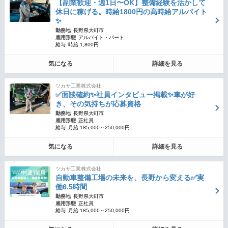
【副業歓迎・週1日〜OK】整備経験を活かして
休日に稼げる。時給1800円の高時給アルバイト
✨
勤務地
長野県大町市
雇用形態
アルバイト・パート
給与
時給 1,800円
気になる
詳細を見る
ツカサ工業株式会社
✅面談確約✨社員インタビュー掲載✨車が好
き、その気持ちが応募資格
勤務地
長野県大町市
雇用形態
正社員
給与
月給 185,000～250,000円
気になる
詳細を見る
ツカサ工業株式会社
自動車整備工場の未来を、長野から変える✅実
働6.5時間
勤務地
長野県大町市
雇用形態
正社員
給与
月給 185,000～250,000円