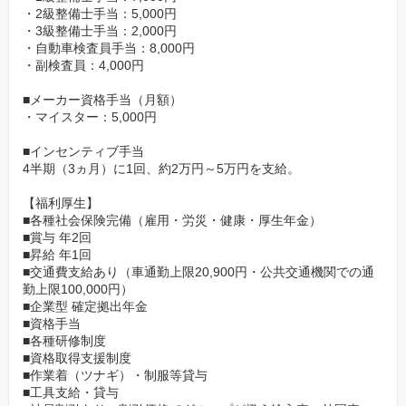
・2級整備士手当：5,000円
・3級整備士手当：2,000円
・自動車検査員手当：8,000円
・副検査員：4,000円
■メーカー資格手当（月額）
・マイスター：5,000円
■インセンティブ手当
4半期（3ヵ月）に1回、約2万円～5万円を支給。
【福利厚生】
■各種社会保険完備（雇用・労災・健康・厚生年金）
■賞与 年2回
■昇給 年1回
■交通費支給あり（車通勤上限20,900円・公共交通機関での通
勤上限100,000円）
■企業型 確定拠出年金
■資格手当
■各種研修制度
■資格取得支援制度
■作業着（ツナギ）・制服等貸与
■工具支給・貸与