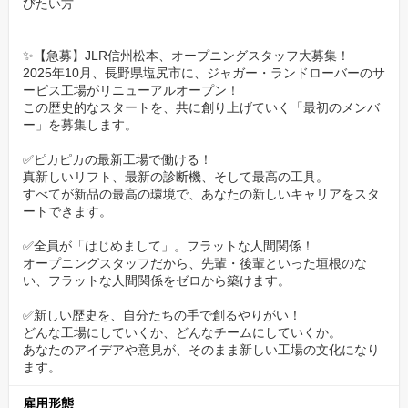
びたい方
工場を創り上げる特別な経験。
今回の募集は、ただの増員ではありません。
✨【急募】JLR信州松本、オープニングスタッフ大募集！
2025年10月、長野県塩尻市に、ジャガー・ランドローバーのサ
新工場の歴史をゼロから創り上げる、特別な「オープニングスタ
ービス工場がリニューアルオープン！
ッフ」の募集です。
この歴史的なスタートを、共に創り上げていく「最初のメンバ
新しい仲間たちと、最高のチームを、そして地域で一番愛される
ー」を募集します。
工場を、自分たちの手で創り上げていく。この熱気とやりがい
✅ピカピカの最新工場で働ける！
は、今しか味わえません。
真新しいリフト、最新の診断機、そして最高の工具。
すべてが新品の最高の環境で、あなたの新しいキャリアをスタ
ートできます。
✅全員が「はじめまして」。フラットな人間関係！
オープニングスタッフだから、先輩・後輩といった垣根のな
い、フラットな人間関係をゼロから築けます。
✅新しい歴史を、自分たちの手で創るやりがい！
どんな工場にしていくか、どんなチームにしていくか。
あなたのアイデアや意見が、そのまま新しい工場の文化になり
ます。
雇用形態