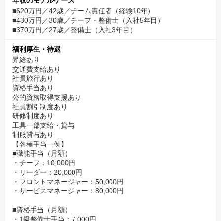
年収のモデルケース
■620万円／42歳／チーム責任者（経験10年）
■430万円／30歳／チーフ・整備士（入社5年目）
■370万円／27歳／整備士（入社3年目）
福利厚生・待遇
昇給あり
交通費支給あり
社員旅行あり
資格手当あり
公的資格取得支援あり
社員割引制度あり
研修制度あり
工具一部支給・貸与
制服貸与あり
【各種手当一例】
■職能手当（月額）
・チーフ：10,000円
・リーダー：20,000円
・フロントマネージャー：50,000円
・サービスマネージャー：80,000円
■資格手当（月額）
・1級整備士手当：7,000円