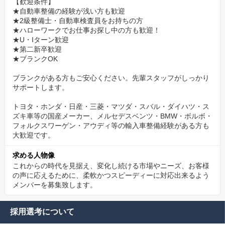
【歓迎条件】
★自動車整備の経験が浅い方も歓迎
★2級整備士・自動車検査員をお持ちの方
★ハローワークでお仕事お探し中の方も歓迎！
★U・Iターン歓迎
★第二新卒歓迎
★ブランクOK
ブランクがある方もご安心ください。先輩スタッフがしっかり
サポートします。
トヨタ・ホンダ・日産・三菱・マツダ・スバル・ダイハツ・ス
ズキ車等の国産メーカー、メルセデスベンツ・BMW・ボルボ・
フォルクスワーゲン・アウディ等の輸入車整備経験がある方も
大歓迎です。
求める人物像
これからの時代を見据え、変化し続ける市場やニーズ、お客様
の声に応えるために、柔軟かつスピーディーに対応出来るよう
メンバーを募集致します。
採用選考について