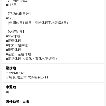
【年間休日数】
■115日
【平均休暇日数】
■123日
（年間休日115日＋有給休暇平均取得8日）
【休暇制度】
■GW休暇
■夏季休暇
■年末年始休暇
■慶弔休暇
■産前・産後休暇
■育児休暇 ＜産休・育休の実績有＞
勤務地
〒399-0702
長野県 塩尻市 広丘野村1486
車通勤
可
海外勤務・出張