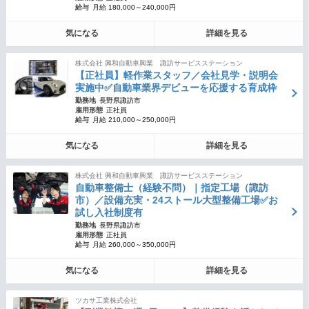
給与
月給 180,000～240,000円
気になる
詳細を見る
株式会社 興和自動車興業 諏訪サービスステーション
【正社員】軽作業スタッフ／会社見学・説明会
実施中✅自動車業界デビューを応援する育成枠
勤務地
長野県諏訪市
雇用形態
正社員
給与
月給 210,000～250,000円
気になる
詳細を見る
株式会社 興和自動車興業 諏訪サービスステーション
自動車整備士（経験不問）｜指定工場（諏訪
市）／設備充実・24ストール大型整備工場✅お
試し入社制度有
勤務地
長野県諏訪市
雇用形態
正社員
給与
月給 260,000～350,000円
気になる
詳細を見る
ツカサ工業株式会社