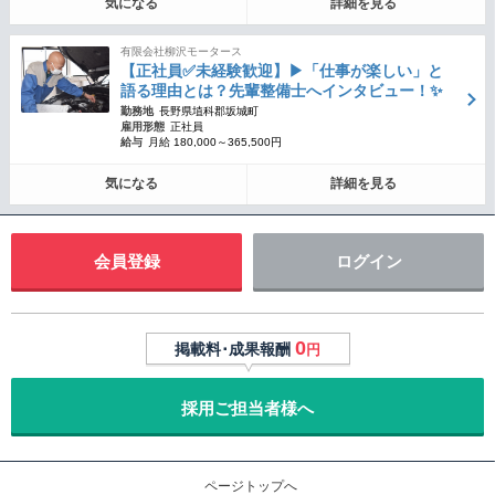
気になる
詳細を見る
有限会社柳沢モータース
【正社員✅未経験歓迎】▶︎「仕事が楽しい」と
語る理由とは？先輩整備士へインタビュー！✨
勤務地
長野県埴科郡坂城町
雇用形態
正社員
給与
月給 180,000～365,500円
気になる
詳細を見る
会員登録
ログイン
0
掲載料･成果報酬
円
採用ご担当者様へ
ページトップへ