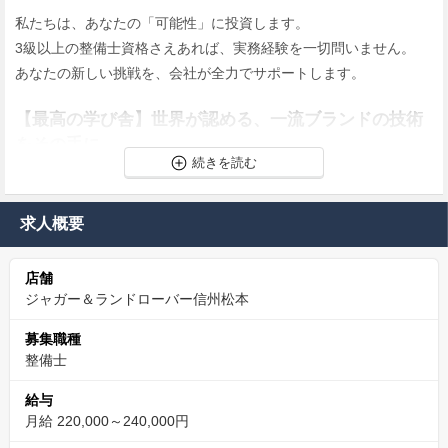
私たちは、あなたの「可能性」に投資します。
3級以上の整備士資格さえあれば、実務経験を一切問いません。
あなたの新しい挑戦を、会社が全力でサポートします。
【最高の学び舎】世界が認める、一流ブランドの技術
をその手に。
Audi、Ferrari、Bentley…。私たちが扱うのは、世界が認める一流
ブランドばかり。
求人概要
メーカー主催の専門研修で最先端技術を学べるのはもちろん、当
社には全国規模の技術コンテストで1位を獲得した実績がありま
店舗
す。
ジャガー＆ランドローバー信州松本
多くの先輩がメーカー認定の最高峰資格『テクニカルマイスタ
ー』を取得しており、そのハイレベルな技術をすぐ側で学べる環
募集職種
境です。
整備士
世界レベルの技術を吸収し、あなた自身の市場価値を最大限に高
給与
められます。
月給 220,000～240,000円