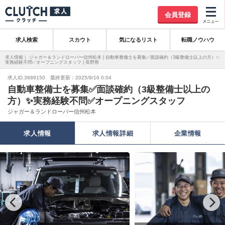
会員登録
求人検索
スカウト
気になるリスト
転職ノウハウ
求人情報｜ ジャガー＆ランドローバー信州松本 | 自動車整備士を募集✅面談確約（3級整備士以上の方）✨
実務経験不問✅オープニングスタッフ | 長野県
求人ID.3689150 最終更新：2025/9/16 0:04
自動車整備士を募集✅面談確約（3級整備士以上の
方）✨実務経験不問✅オープニングスタッフ
ジャガー＆ランドローバー信州松本
求人情報
求人情報詳細
企業情報