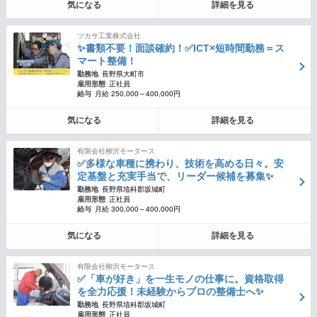
気になる
詳細を見る
ツカサ工業株式会社
✨書類不要！面談確約！✅ICT×短時間勤務＝ス
マート整備！
勤務地
長野県大町市
雇用形態
正社員
給与
月給 250,000～400,000円
気になる
詳細を見る
有限会社柳沢モータース
✅多様な車種に携わり、技術を高める日々。安
定基盤と充実手当で、リーダー候補を募集✨
勤務地
長野県埴科郡坂城町
雇用形態
正社員
給与
月給 300,000～400,000円
気になる
詳細を見る
有限会社柳沢モータース
✅「車が好き」を一生モノの仕事に。資格取得
を全力応援！未経験からプロの整備士へ✨
勤務地
長野県埴科郡坂城町
雇用形態
正社員