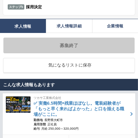
採用決定
ステップ5
求人情報詳細
企業情報
求人情報
募集終了
気になるリストに保存
こんな求人情報もあります
ツカサ工業株式会社
✅ 実働6.5時間×残業ほぼなし。電装経験者が
「もっと早く来ればよかった」と口を揃える職
場がここに。
勤務地
長野県大町市
雇用形態
正社員
給与
月給 250,000～320,000円