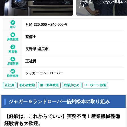
その資格、ここでなら“世界レベルの価値”に変わり
事
ます。
グル
月給 220,000～240,000円
給与
整備士
募集職種
長野県 塩尻市
勤務地
正社員
雇用形態
ジャガー ランドローバー
取扱車種
正社員
初心者歓迎
第二新卒歓迎
残業少なめ
U・Iターン歓迎
ジャガー＆ランドローバー信州松本の取り組み
【経験は、これからでいい】実務不問！産業機械整備
経験者も大歓迎。