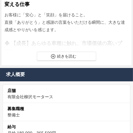
変える仕事
お客様に「安心」と「笑顔」を届けること。
直接「ありがとう」と感謝の言葉をいただける瞬間に、大きな達
成感とやりがいを感じます。
◆ 【成長】あらゆる車種に触れ、市場価値の高いプ
ロへ
あなたの「クルマ好き」という気持ちを、決して飽きさせること
はありません。
求人概要
◆ 【安心】業界トップクラスの福利厚生で生活を全
力応援
店舗
有限会社柳沢モータース
社員が安心して長く働ける環境こそが、良いサービスに繋がると
考えています。
募集職種
整備士
家賃の約半額を補助する「住宅手当」や、配偶者と子どもを支え
る「家族手当」、毎日のランチを支える「昼食手当」など、生活
給与
を直接サポートする制度が充実しています。