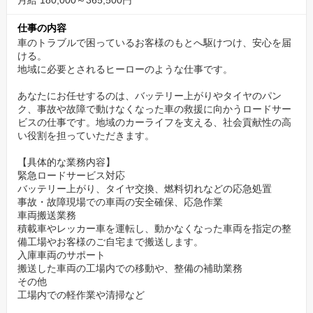
月給 180,000～365,500円
さらに、マイカーの維持費を大幅に削減できる「社員割引」も大
仕事の内容
きな魅力です。
車のトラブルで困っているお客様のもとへ駆けつけ、安心を届
ける。
◆ 【環境】チームワーク抜群！いつでも相談できる
地域に必要とされるヒーローのような仕事です。
アットホームな職場
あなたにお任せするのは、バッテリー上がりやタイヤのパン
少人数の会社だからこそ、社員同士の距離が近く、とてもアット
ク、事故や故障で動けなくなった車の救援に向かうロードサー
ホームな雰囲気です。
ビスの仕事です。地域のカーライフを支える、社会貢献性の高
い役割を担っていただきます。
困ったことがあればすぐに相談でき、みんなで助け合う風土が根
付いています。
【具体的な業務内容】
年に数回の社内イベントでは、部署の垣根を越えて盛り上がり、
緊急ロードサービス対応
バッテリー上がり、タイヤ交換、燃料切れなどの応急処置
最高のチームワークが自慢です。
事故・故障現場での車両の安全確保、応急作業
車両搬送業務
◆【将来性】スキルアップを全力で応援！充実の教育
積載車やレッカー車を運転し、動かなくなった車両を指定の整
体制
備工場やお客様のご自宅まで搬送します。
入庫車両のサポート
整備士として、常に最新の技術を学び続けることは不可欠です。
搬送した車両の工場内での移動や、整備の補助業務
その他
当社では、メーカー主催の勉強会への参加を推奨し、常に新しい
工場内での軽作業や清掃など
知識をアップデートできる環境を整えています。