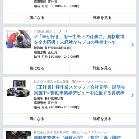
雇用形態
正社員
給与
月給 300,000～400,000円
気になる
詳細を見る
有限会社柳沢モータース
✅「車が好き」を一生モノの仕事に。資格取得
を全力応援！未経験からプロの整備士へ✨
勤務地
長野県埴科郡坂城町
雇用形態
正社員
給与
月給 180,000～240,000円
気になる
詳細を見る
株式会社 興和自動車興業 諏訪サービスステーション
【正社員】軽作業スタッフ／会社見学・説明会
実施中✅自動車業界デビューを応援する育成枠
勤務地
長野県諏訪市
雇用形態
正社員
給与
月給 210,000～250,000円
気になる
詳細を見る
株式会社 興和自動車興業 諏訪サービスステーション
自動車整備士（経験不問）｜指定工場（諏訪