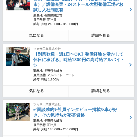
市）／設備充実・24ストール大型整備工場✅お
試し入社制度有
勤務地
長野県諏訪市
雇用形態
正社員
給与
月給 260,000～350,000円
気になる
詳細を見る
ツカサ工業株式会社
【副業歓迎・週1日〜OK】整備経験を活かして
休日に稼げる。時給1800円の高時給アルバイト
✨
勤務地
長野県大町市
雇用形態
アルバイト・パート
給与
時給 1,800円
気になる
詳細を見る
ツカサ工業株式会社
✅面談確約✨社員インタビュー掲載✨車が好
き、その気持ちが応募資格
勤務地
長野県大町市
雇用形態
正社員
給与
月給 185,000～250,000円