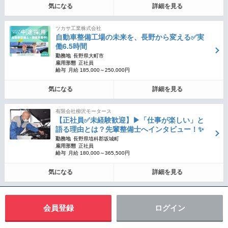
気になる
詳細を見る
ツカサ工業株式会社
自動車整備工場の未来を、長野から変える✅実
働6.5時間
勤務地
長野県大町市
雇用形態
正社員
給与
月給 185,000～250,000円
気になる
詳細を見る
有限会社柳沢モータース
【正社員✅未経験歓迎】▶︎「仕事が楽しい」と
語る理由とは？先輩整備士へインタビュー！✨
勤務地
長野県埴科郡坂城町
雇用形態
正社員
給与
月給 180,000～365,500円
気になる
詳細を見る
会員登録
ログイン