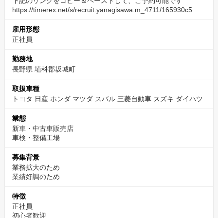
下記のリンクをコピー＆ペーストして、ご予約可能です
https://timerex.net/s/recruit.yanagisawa.m_4711/165930c5
雇用形態
正社員
勤務地
長野県 埴科郡坂城町
取扱車種
トヨタ 日産 ホンダ マツダ スバル 三菱自動車 スズキ ダイハツ
業態
新車・中古車販売店
車検・整備工場
募集背景
業務拡大のため
業績好調のため
特徴
正社員
初心者歓迎