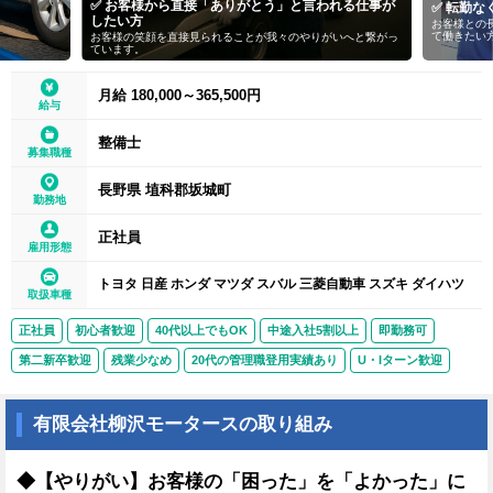
✅ お客様から直接「ありがとう」と言われる仕事が
✅ 転勤なく安心し
したい方
お客様との長いお付き合
て働きたい方におすすめ
お客様の笑顔を直接見られることが我々のやりがいへと繋がっ
ています。
月給 180,000～365,500円
給与
整備士
募集職種
長野県 埴科郡坂城町
勤務地
正社員
雇用形態
トヨタ 日産 ホンダ マツダ スバル 三菱自動車 スズキ ダイハツ
取扱車種
正社員
初心者歓迎
40代以上でもOK
中途入社5割以上
即勤務可
第二新卒歓迎
残業少なめ
20代の管理職登用実績あり
U・Iターン歓迎
有限会社柳沢モータースの取り組み
◆【やりがい】お客様の「困った」を「よかった」に