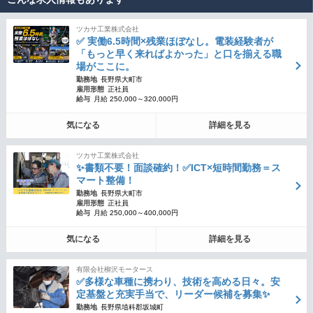
ツカサ工業株式会社
✅ 実働6.5時間×残業ほぼなし。電装経験者が
「もっと早く来ればよかった」と口を揃える職
場がここに。
勤務地
長野県大町市
雇用形態
正社員
給与
月給 250,000～320,000円
気になる
詳細を見る
ツカサ工業株式会社
✨書類不要！面談確約！✅ICT×短時間勤務＝ス
マート整備！
勤務地
長野県大町市
雇用形態
正社員
給与
月給 250,000～400,000円
気になる
詳細を見る
有限会社柳沢モータース
✅多様な車種に携わり、技術を高める日々。安
定基盤と充実手当で、リーダー候補を募集✨
勤務地
長野県埴科郡坂城町