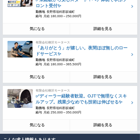
ロント受付✨
勤務地
長野県埴科郡坂城町
給与
月給 180,000～250,000円
気になる
詳細を見る
有限会社柳沢モータース
「ありがとう」が嬉しい。夜間ほぼ無しのロー
ドサービス✨
勤務地
長野県埴科郡坂城町
給与
月給 180,000～365,500円
気になる
詳細を見る
有限会社柳沢モータース
✅ディーラー経験者歓迎。OJTで無理なくスキ
ルアップ。残業少なめでも技術は伸ばせる✨
勤務地
長野県埴科郡坂城町
給与
月給 250,000～350,000円
気になる
詳細を見る
こんな求人情報もあります