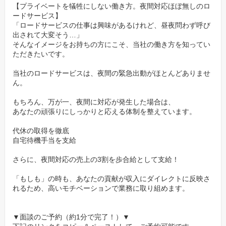
また、さらなるスキルアップを目指したい方には、資格取得支援
【プライベートを犠牲にしない働き方。夜間対応ほぼ無しのロ
ードサービス】
も行っています。
「ロードサービスの仕事は興味があるけれど、昼夜問わず呼び
あなたの「学びたい」という意欲を、私たちは全力で応援しま
出されて大変そう…」
す。
そんなイメージをお持ちの方にこそ、当社の働き方を知ってい
ただきたいです。
当社のロードサービスは、夜間の緊急出動がほとんどありませ
ん。
もちろん、万が一、夜間に対応が発生した場合は、
あなたの頑張りにしっかりと応える体制を整えています。
代休の取得を徹底
自宅待機手当を支給
さらに、夜間対応の売上の3割を歩合給として支給！
「もしも」の時も、あなたの貢献が収入にダイレクトに反映さ
れるため、高いモチベーションで業務に取り組めます。
▼面談のご予約（約1分で完了！）▼