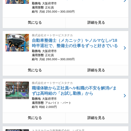
勤務地
大阪府堺市
雇用形態
正社員
給与
月給 250,000～300,000円
気になる
詳細を見る
株式会社オートサービスタナカ
自動車整備士（メカニック）✨ノルマなし✅18
時半退社で、整備士の仕事をずっと好きでいる
勤務地
大阪府堺市
雇用形態
正社員
給与
月給 260,000～300,000円
気になる
詳細を見る
株式会社オートサービスタナカ
職場体験から正社員へ✨転職の不安を解消✅ま
ずは高時給の「お試し勤務」から
勤務地
大阪府堺市
雇用形態
アルバイト・パート
給与
時給 2,000円
気になる
詳細を見る
トヨタカローラ南海株式会社 いずみ店