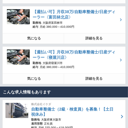
【週払い可】月収38万/自動車整備士/日産ディ
ーラー〈富田林北店〉
勤務地
大阪府富田林市
給与
月給 380,000～410,000円
気になる
詳細を見る
【週払い可】月収38万/自動車整備士/日産ディ
ーラー〈寝屋川店〉
勤務地
大阪府寝屋川市
給与
月給 380,000～410,000円
気になる
詳細を見る
こんな求人情報もあります
株式会社イケダ
自動車整備士（2級・検査員）を募集！【土日
祝休み】
勤務地
大阪府東大阪市
雇用形態
正社員
給与
月給 335,000～418,000円