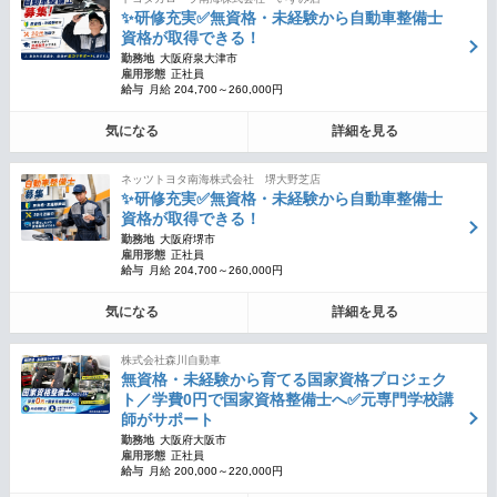
✨研修充実✅無資格・未経験から自動車整備士
資格が取得できる！
勤務地
大阪府泉大津市
雇用形態
正社員
給与
月給 204,700～260,000円
気になる
詳細を見る
ネッツトヨタ南海株式会社 堺大野芝店
✨研修充実✅無資格・未経験から自動車整備士
資格が取得できる！
勤務地
大阪府堺市
雇用形態
正社員
給与
月給 204,700～260,000円
気になる
詳細を見る
株式会社森川自動車
無資格・未経験から育てる国家資格プロジェク
ト／学費0円で国家資格整備士へ✅元専門学校講
師がサポート
勤務地
大阪府大阪市
雇用形態
正社員
給与
月給 200,000～220,000円