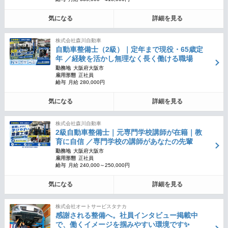
気になる
詳細を見る
株式会社森川自動車
自動車整備士（2級）｜定年まで現役・65歳定
年 ／経験を活かし無理なく長く働ける職場
勤務地
大阪府大阪市
雇用形態
正社員
給与
月給 280,000円
気になる
詳細を見る
株式会社森川自動車
2級自動車整備士｜元専門学校講師が在籍｜教
育に自信 ／専門学校の講師があなたの先輩
勤務地
大阪府大阪市
雇用形態
正社員
給与
月給 240,000～250,000円
気になる
詳細を見る
株式会社オートサービスタナカ
感謝される整備へ。社員インタビュー掲載中
で、働くイメージを掴みやすい環境です✨