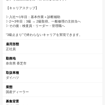
また、整備が予約制で決まっているため、一日の段取りが組みや
すく、非常に働きやすいと感じています 。
【キャリアステップ】
サポート体制が整っている奈良ダイハツで、一緒に確かな技術を
▷入社〜1年目：基本作業＋診断補助
手にしませんか。」
▷2〜3年目：3級 → 2級取得。一般修理の主担当へ
▷その後：検査員・リーダー・管理職へ
“3級止まり”で終わらないキャリアを実現できます。
雇用形態
正社員
勤務地
奈良県 香芝市
取扱車種
ダイハツ
業態
国産ディーラー
募集背景