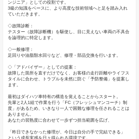
ンジニア」としての役割です。
未経験や3級資格のみで入社した社員が、2級・1級へと着実にステ
3級の知識をベースに、より高度な技術領域へと足を踏み入れ
ていただきます。
ップアップできる教育体制を完備。
さらに「クールエンジニアプロジェクト」として、全拠点への工
◇故障診断：
場エアコン完備や作業着クリーニングの導入など、
テスター（故障診断機）を駆使し、目に見えない車両の不具合
整備士が誇りを持って働ける環境づくりに投資を惜しみません。
を論理的に特定します。
◇一般修理：
現場で働く先輩社員のリアルな声：（2019年入社 / 中
足回りや油脂類水回りなど、修理・部品交換を行います。
途入社）
◇「アドバイザー」としての提案：
「前職までは三級整備士でしたが、入社してから会社の手厚いバ
故障した箇所を直すだけでなく、お客様の走行距離やライフス
ックアップを受け、
タイルに合わせ、トラブルを未然に防ぐ「予防整備」を提案し
ます。
念願の二級整備士資格を取得することができました。
日曜日の忙しい時間帯に講習へ行かせてくれた店舗の配慮には、
最初はダイハツ車特有の構造を覚えることからスタート。
今でも感謝しています。
先輩と2人1組で作業を行う「FC（フレッシュマンコーチ）制
度」があるため、いきなり一人で困難な修理を任されることは
現在は、さらに難易度の高いダイハツ独自の『サービス技術検定1
ありません。
級』に挑戦中です。
あなたの習熟度に合わせて一歩ずつ担当範囲を広げ、
ここは、頑張った分だけ自分のスキルが向上し、それが会社に認
「昨日できなかった修理が、今日は自分の手で完結できる」
められることを実感できる場所です 。
という成長実感を日々得られる環境です。