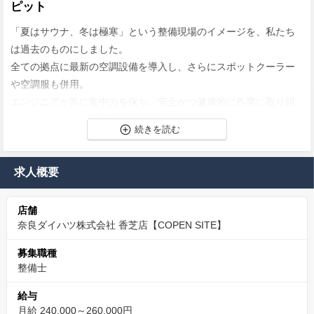
ピット
「夏はサウナ、冬は極寒」という整備現場のイメージを、私たち
は過去のものにしました。
全ての拠点に最新の空調設備を導入し、さらにスポットクーラー
や空調服も併用。
エンジニアが常に集中力を保ち、安全かつ健康的に作業に取り組
める環境を最優先に整えています。
「予約制」がもたらす、ゆとりあるワークライフバラ
ンス
求人概要
当社の整備業務は基本的に「完全予約制」です。
店舗
前日には翌日の作業内容が確定しているため、スムーズな段取り
奈良ダイハツ株式会社 香芝店【COPEN SITE】
が組め、突発的な残業を抑制できています。
月平均の残業時間は約16時間。
募集職種
さらに「お客様専用サポートダイヤル」があるため、休日に仕事
整備士
の電話がかかってくる不安もありません。
給与
月給 240,000～260,000円