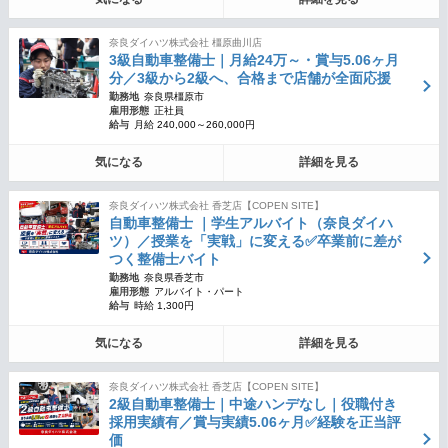
奈良ダイハツ株式会社 橿原曲川店
3級自動車整備士｜月給24万～・賞与5.06ヶ月
分／3級から2級へ、合格まで店舗が全面応援
勤務地
奈良県橿原市
雇用形態
正社員
給与
月給 240,000～260,000円
気になる
詳細を見る
奈良ダイハツ株式会社 香芝店【COPEN SITE】
自動車整備士 ｜学生アルバイト（奈良ダイハ
ツ）／授業を「実戦」に変える✅卒業前に差が
つく整備士バイト
勤務地
奈良県香芝市
雇用形態
アルバイト・パート
給与
時給 1,300円
気になる
詳細を見る
奈良ダイハツ株式会社 香芝店【COPEN SITE】
2級自動車整備士｜中途ハンデなし｜役職付き
採用実績有／賞与実績5.06ヶ月✅経験を正当評
価