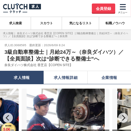
会員登録
求人検索
スカウト
気になるリスト
転職ノウハウ
求人情報｜ 奈良ダイハツ株式会社 香芝店【COPEN SITE】 | 3級自動車整備士｜月給24万～（奈良ダイハ
ツ）／【全員面談】次は“診断できる整備士”へ | 奈良県
求人ID.3068595 最終更新：2026/6/09 8:24
3級自動車整備士｜月給24万～（奈良ダイハツ）／
【全員面談】次は“診断できる整備士”へ
奈良ダイハツ株式会社 香芝店【COPEN SITE】
求人情報
求人情報詳細
企業情報