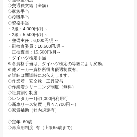
◇交通費支給（全額）
◇家族手当
◇役職手当
◇資格手当
・3級：4,000円/月～
・2級：5,500円/月～
・整備主任：6,000円/月～
・副検査委員：10,500円/月～
・正検査員：15,500円/月～
・ダイハツ検定手当
※各資格手当は、ダイハツ検定の等級により変動。
※他メーカー資格所得者優遇制度有。
※詳細は面談時にお伝えします。
◇作業着・安全靴・工具貸与
◇作業着クリーニング制度（無料）
◇社員割引制度
◇レンタカー1日1,000円利用可
◇新車リース制度（月々7,700円～）
◇家賃補助（社内規定有）
◇定年: 60歳
◇再雇用制度: 有（上限65歳まで）