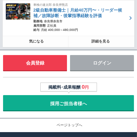
車検の速太郎 奈良押熊店
2級自動車整備士｜月給40万円〜・リーダー候
補／故障診断・後輩指導経験を評価
勤務地
奈良県奈良市
雇用形態
正社員
給与
月給 400,000～480,000円
気になる
詳細を見る
会員登録
ログイン
0
掲載料･成果報酬
円
採用ご担当者様へ
ページトップへ