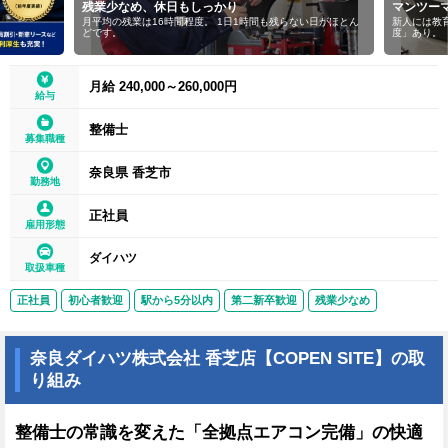
残業少なめ、休日もしっかり
マンツー
月平均の残業は16時間程度。 1日1時間も残らない日がほとん
新人には教
どです。
度」あり。
月給 240,000～260,000円
給与
整備士
募集職種
奈良県 香芝市
勤務地
正社員
雇用形態
ダイハツ
取扱車種
正社員
初心者歓迎
駅から5分以内
第二新卒歓迎
残業少なめ
奈良ダイハツ株式会社 香芝店【COPEN SITE】の取
り組み
整備士の常識を変えた「全拠点エアコン完備」の快適