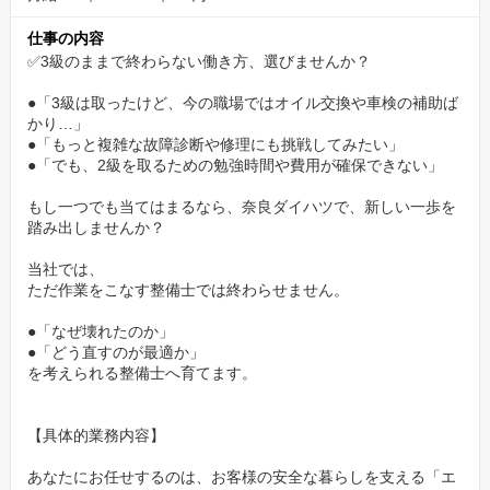
チームで支え合う「風通しの良い」社風
仕事の内容
不具合の原因が特定できず悩んでいるとき、
✅3級のままで終わらない働き方、選びませんか？
周囲の先輩たちが自然と集まり「一緒に考えよう」と声をかける
文化があります 。
●「3級は取ったけど、今の職場ではオイル交換や車検の補助ば
中途入社者に対しても「聞くことに恥じらいを持たないで」とい
かり…」
●「もっと複雑な故障診断や修理にも挑戦してみたい」
う姿勢で接するため、
●「でも、2級を取るための勉強時間や費用が確保できない」
職場に馴染むまでのストレスが非常に少ないのも当社の特徴で
す。
もし一つでも当てはまるなら、奈良ダイハツで、新しい一歩を
踏み出しませんか？
当社の紹介：「奈良の地で、一生モノの技術と信頼
当社では、
を。」
ただ作業をこなす整備士では終わらせません。
奈良ダイハツは1952年の創業以来、奈良県内のダイハツ正規ディ
●「なぜ壊れたのか」
ーラーとして、約35,000名のお客様のカーライフを支え続けてき
●「どう直すのが最適か」
を考えられる整備士へ育てます。
ました。
私たちは単に車を売る・直すだけでなく、地域社会の「お役立
ち」を企業目的の核に据えています。
【具体的業務内容】
当社の最大の強みは、創業から70年以上にわたって培われた「人
あなたにお任せするのは、お客様の安全な暮らしを支える「エ
を育てる文化」です。