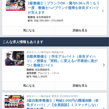
2級整備士｜ブランクOK・賞与5.06ヶ月｜もう
一度、整備士へ✅ブランク復帰を奈良ダイハツ
が支えます
勤務地
奈良県橿原市
給与
月給 250,000～270,000円
気になる
詳細を見る
こんな求人情報もあります
奈良ダイハツ株式会社 橿原曲川店
自動車整備士 ｜学生アルバイト（奈良ダイハ
ツ）／授業を「実戦」に変える✅卒業前に差が
つく整備士バイト
勤務地
奈良県橿原市
雇用形態
アルバイト・パート
給与
時給 1,300円
気になる
詳細を見る
奈良ダイハツ株式会社 香芝店【COPEN SITE】
3級自動車整備士｜時給2,000円の職場体験（奈
良ダイハツ）／【全員面談】ミスマッチしない