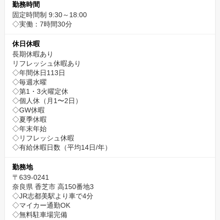
勤務時間
固定時間制 9:30～18:00
◇実働：7時間30分
休日休暇
長期休暇あり
リフレッシュ休暇あり
◇年間休日113日
◇毎週水曜
◇第1・3火曜定休
◇個人休（月1〜2日）
◇GW休暇
◇夏季休暇
◇年末年始
◇リフレッシュ休暇
◇有給休暇日数（平均14日/年）
勤務地
〒639-0241
奈良県 香芝市 高150番地3
◇JR志都美駅より車で4分
◇マイカー通勤OK
◇無料駐車場完備